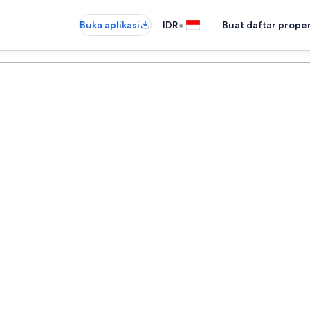
•
Buka aplikasi
IDR
Buat daftar prope