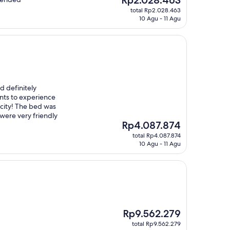
sekarang
total Rp2.028.463
Rp2.028.463
10 Agu - 11 Agu
d definitely
ts to experience
city! The bed was
were very friendly
Harga
Rp4.087.874
sekarang
total Rp4.087.874
Rp4.087.874
10 Agu - 11 Agu
Harga
Rp9.562.279
sekarang
total Rp9.562.279
Rp9.562.279