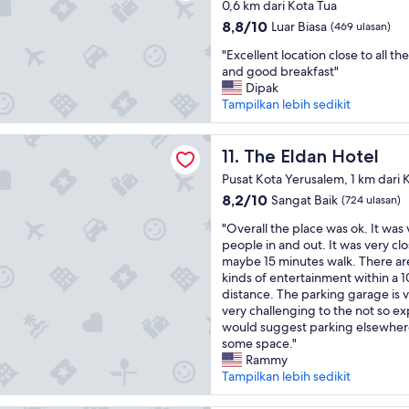
m
0,6 km dari Kota Tua
e
o
t
a
8.8
8,8/10
Luar Biasa
(469 ulasan)
c
d
v
r
dari
o
b
a
k
"
"Excellent location close to all the
10,
m
r
c
s
E
and good breakfast"
Luar
m
e
u
.
x
Dipak
Biasa,
e
a
u
H
c
Tampilkan lebih sedikit
(469
n
k
m
i
e
ulasan)
d
f
e
g
l
an Hotel
i
a
d
h
l
The Eldan Hotel
11. The Eldan Hotel
t
s
,
l
e
t
t
Pusat Kota Yerusalem, 1 km dari 
T
y
n
o
.
h
8.2
8,2/10
r
Sangat Baik
(724 ulasan)
t
a
"
e
dari
e
l
n
"
"Overall the place was ok. It was 
a
10,
c
o
y
O
people in and out. It was very clo
m
Sangat
o
c
o
v
maybe 15 minutes walk. There are
e
Baik,
m
a
n
e
kinds of entertainment within a 1
n
(724
m
t
e
r
distance. The parking garage is 
i
ulasan)
e
i
w
a
very challenging to the not so ex
t
n
o
h
l
would suggest parking elsewhere
i
d
n
o
l
some space."
e
e
c
w
t
Rammy
s
d
l
a
h
Tampilkan lebih sedikit
w
"
o
n
e
e
s
t
p