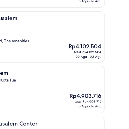
15 Agu - 16 Agu
rusalem
d, The amenities
Harga
Rp4.102.504
sekarang
total Rp4.102.504
Rp4.102.504
22 Agu - 23 Agu
alem
 Kota Tua
Harga
Rp4.903.716
sekarang
total Rp4.903.716
Rp4.903.716
15 Agu - 16 Agu
enter
rusalem Center