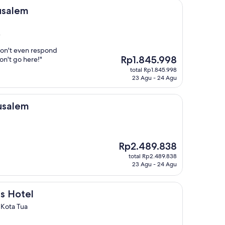
rusalem
)
 won't even respond
Harga
Rp1.845.998
on't go here!"
sekarang
total Rp1.845.998
Rp1.845.998
23 Agu - 24 Agu
rusalem
Harga
Rp2.489.838
sekarang
total Rp2.489.838
Rp2.489.838
23 Agu - 24 Agu
s Hotel
 Kota Tua