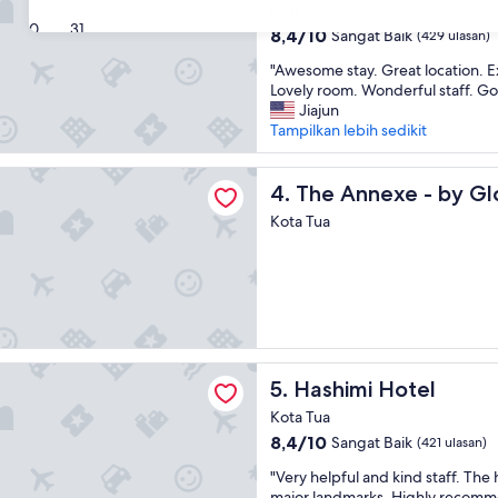
Kota Tua
b
30
31
8.4
8,4/10
Sangat Baik
(429 ulasan)
l
dari
e
"
"Awesome stay. Great location. Ex
10,
l
A
Lovely room. Wonderful staff. Go
Sangat
o
w
Jiajun
Baik,
c
e
Tampilkan lebih sedikit
(429
a
s
ulasan)
t
o
xe - by Gloria Hotel
i
m
The Annexe - by Gloria Hote
4. The Annexe - by Gl
o
e
n
Kota Tua
s
.
t
C
a
o
y
u
.
r
G
t
r
e
e
 Hotel
o
Hashimi Hotel
5. Hashimi Hotel
a
u
t
Kota Tua
s
l
s
8.4
8,4/10
Sangat Baik
(421 ulasan)
o
t
dari
c
"
"Very helpful and kind staff. The h
a
10,
a
V
major landmarks. Highly recom