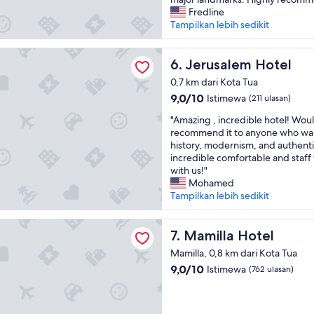
f
Sangat
t
e
Fredline
f
Baik,
i
r
Tampilkan lebih sedikit
.
(421
o
y
N
ulasan)
n
h
o
em Hotel
.
e
Jerusalem Hotel
6. Jerusalem Hotel
b
E
l
r
0,7 km dari Kota Tua
x
p
a
c
9.0
9,0/10
Istimewa
(211 ulasan)
f
i
e
dari
u
n
"
"Amazing , incredible hotel! Woul
l
10,
l
e
A
recommend it to anyone who wan
l
Istimewa,
a
r
m
history, modernism, and authenti
e
(211
n
i
a
incredible comfortable and staff 
n
ulasan)
d
f
z
with us!"
t
k
l
i
Mohamed
s
i
o
n
Tampilkan lebih sedikit
e
n
o
g
r
d
k
,
v
 Hotel
s
i
i
Mamilla Hotel
7. Mamilla Hotel
i
t
n
n
c
a
g
Mamilla, 0,8 km dari Kota Tua
c
e
f
w
9.0
9,0/10
Istimewa
(762 ulasan)
r
.
f
i
dari
e
L
.
t
10,
d
o
T
h
Istimewa,
i
v
h