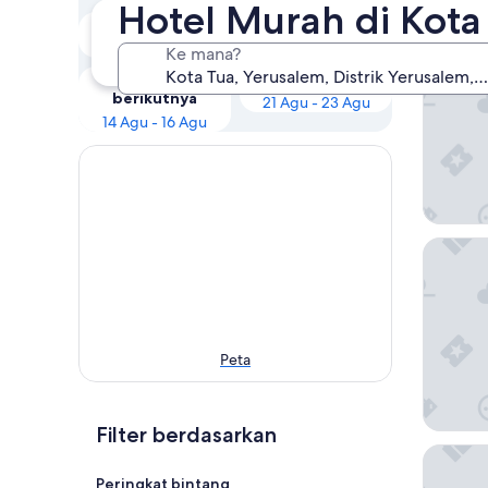
Pili
Hotel Murah di Kota
Malam ini
Besok
9 Agu - 10 Agu
10 Agu - 11 Agu
Ke mana?
New Imp
Akhir pekan
Dalam dua minggu
berikutnya
21 Agu - 23 Agu
14 Agu - 16 Agu
Saladin
Peta
Filter berdasarkan
The Sep
Peringkat bintang