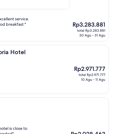
cellent service.
Harga
Rp3.283.881
od breakfast."
sekarang
total Rp3.283.881
Rp3.283.881
30 Agu - 31 Agu
l
oria Hotel
Harga
Rp2.971.777
sekarang
total Rp2.971.777
Rp2.971.777
10 Agu - 11 Agu
otel is close to
Harga
Rp2.028.463
mended"