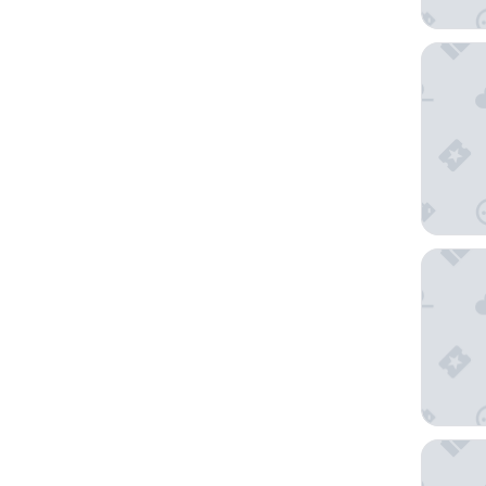
Herbert
Cassia 
Notre D