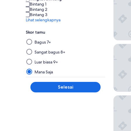
Bintang 1
Bintang 2
Bintang 3
Lihat selengkapnya
Skor tamu
Memilih
Bagus 7+
dan
The Anne
menerapkan
Sangat bagus 8+
filter
Luar biasa 9+
dari
grup
Mana Saja
ini
akan
Selesai
memperbarui
hasil
Hashimi
di
halaman
baru