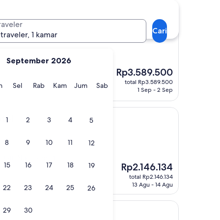
 Kota Tua
raveler
Cari
 traveler, 1 kamar
September 2026
Harga
Rp3.589.500
sekarang
total Rp3.589.500
gu
Senin
Selasa
Rabu
Kamis
Jumat
Sabtu
n
Sel
Rab
Kam
Jum
Sab
Rp3.589.500
1 Sep - 2 Sep
tel
1
2
3
4
5
8
9
10
11
12
taff. No brainer if
15
16
17
18
Harga
19
Rp2.146.134
sekarang
total Rp2.146.134
Rp2.146.134
13 Agu - 14 Agu
22
23
24
25
26
29
30
se