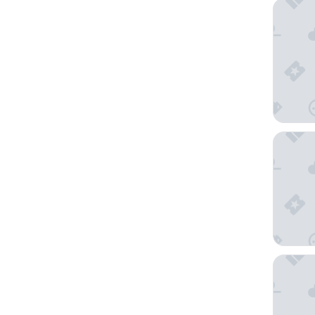
Nationa
Hotel 7
YMCA Th