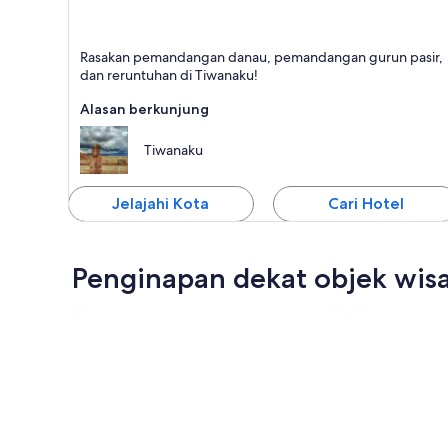
Tiwanaku
Rasakan pemandangan danau, pemandangan gurun pasir,
Terkenal dengan Danau, Gurun, dan Situs UNESCO
dan reruntuhan di Tiwanaku!
Alasan berkunjung
Tiwanaku
Jelajahi Kota
Cari Hotel
Penginapan dekat objek wisa