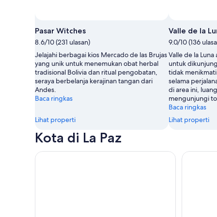
Pasar Witches
Valle de la L
8.6/10 (231 ulasan)
9.0/10 (136 ulas
Jelajahi berbagai kios Mercado de las Brujas
Valle de la Luna
yang unik untuk menemukan obat herbal
untuk dikunjung
tradisional Bolivia dan ritual pengobatan,
tidak menikmati h
seraya berbelanja kerajinan tangan dari
selama perjala
Andes.
di area ini, lua
Baca ringkas
mengunjungi to
Baca ringkas
Lihat properti
Lihat properti
Kota di La Paz