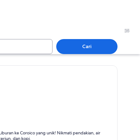
La Paz
25
Cari
La Paz
oroico
Liburan ke Coroico yang unik! Nikmati pendakian, air
erkenal dengan Haiking, Air Terjun, dan Renang
terjun, dan kopi.