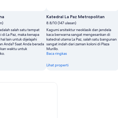
una
Katedral La Paz Metropolitan
an)
8.8/10 (147 ulasan)
 adalah salah satu tempat
Kagumi arsitektur neoklasik dan jendela
i di La Paz, maka kenapa
kaca berwarna sangat mengesankan di
al lain untuk dijelajahi
katedral utama La Paz, salah satu bangunan
nan Anda? Saat Anda berada
sangat indah dari zaman koloni di Plaza
ngkan waktu untuk
Murillo.
ko.
Baca ringkas
Lihat properti