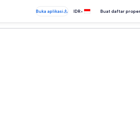
•
Buka aplikasi
IDR
Buat daftar prope