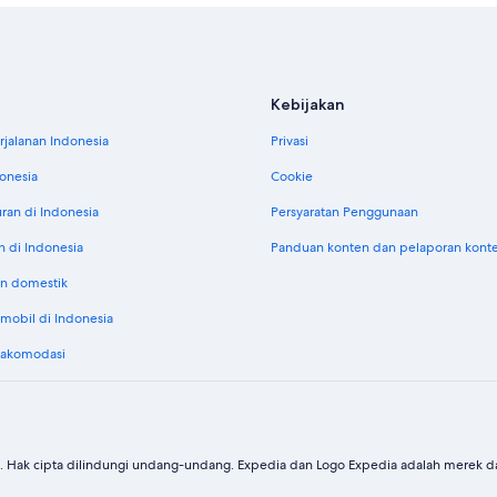
Kebijakan
jalanan Indonesia
Privasi
donesia
Cookie
uran di Indonesia
Persyaratan Penggunaan
n di Indonesia
Panduan konten dan pelaporan kont
n domestik
obil di Indonesia
 akomodasi
. Hak cipta dilindungi undang-undang. Expedia dan Logo Expedia adalah merek dag