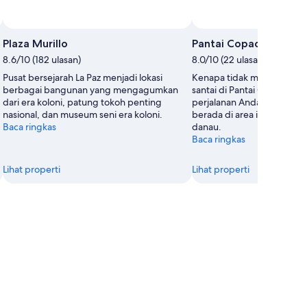
Foto
Plaza Murillo
Pantai Copacabana
8.6/10 (182 ulasan)
8.0/10 (22 ulasan)
Pusat bersejarah La Paz menjadi lokasi
Kenapa tidak menghabiska
berbagai bangunan yang mengagumkan
santai di Pantai Copacaban
dari era koloni, patung tokoh penting
perjalanan Anda di Kopak
nasional, dan museum seni era koloni.
berada di area ini, berjalan-
Baca ringkas
danau.
Baca ringkas
Lihat properti
Lihat properti