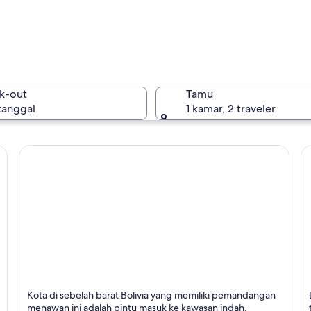
La Paz
k-out
Tamu
 tanggal
1 kamar, 2 traveler
La Paz
Kopakabana
C
Kota di sebelah barat Bolivia yang memiliki pemandangan
n
Terkenal dengan Danau, Katedral, dan Gereja
T
menawan ini adalah pintu masuk ke kawasan indah,