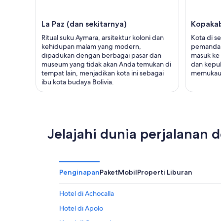
La Paz (dan sekitarnya)
Kopaka
Ritual suku Aymara, arsitektur koloni dan
Kota di s
kehidupan malam yang modern,
pemandan
dipadukan dengan berbagai pasar dan
masuk ke 
museum yang tidak akan Anda temukan di
dan kepul
tempat lain, menjadikan kota ini sebagai
memukau
ibu kota budaya Bolivia.
Jelajahi dunia perjalanan 
Penginapan
Paket
Mobil
Properti Liburan
Hotel di Achocalla
Hotel di Apolo