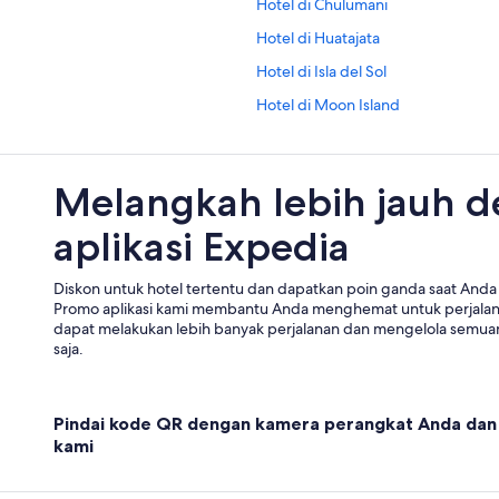
Hotel di Chulumani
Hotel di Huatajata
Hotel di Isla del Sol
Hotel di Moon Island
Hotel di San Buenaventura
Hotel di Tiahuanaco
Melangkah lebih jauh 
Hotel di Tiwanaku
aplikasi Expedia
Hotel di Yolosa
Diskon untuk hotel tertentu dan dapatkan poin ganda saat Anda 
Promo aplikasi kami membantu Anda menghemat untuk perjala
dapat melakukan lebih banyak perjalanan dan mengelola semuan
saja.
Pindai kode QR dengan kamera perangkat Anda dan 
kami