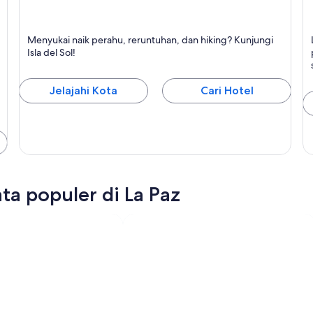
Isla del Sol
H
Menyukai naik perahu, reruntuhan, dan hiking? Kunjungi
Terkenal dengan Kepulauan, Haiking, dan Danau
Isla del Sol!
Jelajahi Kota
Cari Hotel
ta populer di La Paz