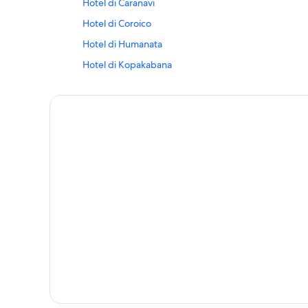
Hotel di Caranavi
Hotel di Coroico
Hotel di Humanata
Hotel di Kopakabana
Hotel di Quilima
Hotel di Sorata
Hotel di Tiquina
Hotel di Yanacachi
Hotel di Yumani