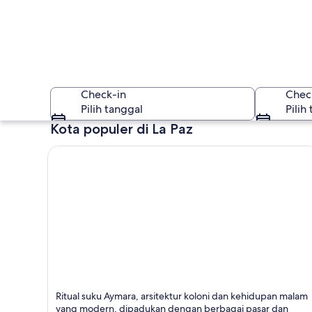
Check-in
Chec
Pilih tanggal
Pilih
Kota populer di La Paz
La Paz
La Paz
Ritual suku Aymara, arsitektur koloni dan kehidupan malam
Terkenal dengan Katedral, Gereja, dan Pemandanga
yang modern, dipadukan dengan berbagai pasar dan