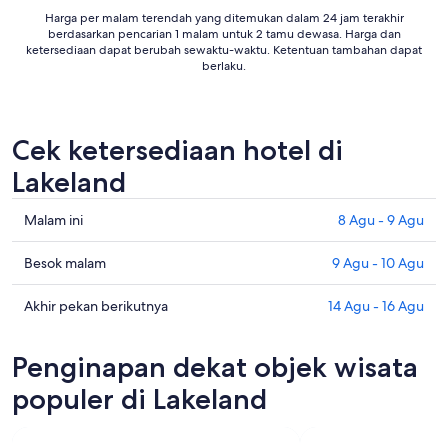
Sep
Harga per malam terendah yang ditemukan dalam 24 jam terakhir
berdasarkan pencarian 1 malam untuk 2 tamu dewasa. Harga dan
ketersediaan dapat berubah sewaktu-waktu. Ketentuan tambahan dapat
berlaku.
Cek ketersediaan hotel di
Lakeland
Cek
Malam ini
8 Agu - 9 Agu
harga
di
Cek
Besok malam
9 Agu - 10 Agu
Lakeland
harga
untuk
di
Cek
Akhir pekan berikutnya
14 Agu - 16 Agu
malam
Lakeland
harga
ini,
untuk
di
Penginapan dekat objek wisata
8
besok
Lakeland
Agu
malam,
untuk
populer di Lakeland
-
9
akhir
9
Agu
pekan