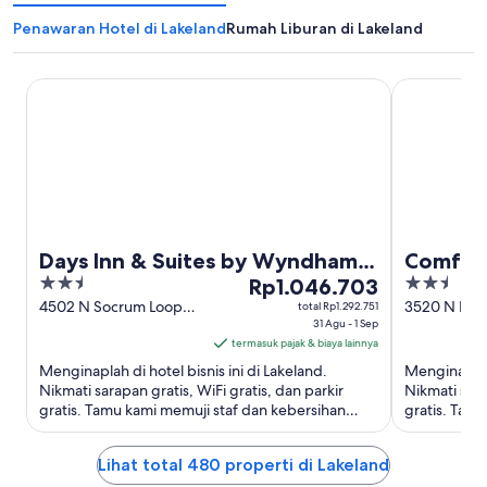
Penawaran Hotel di Lakeland
Rumah Liburan di Lakeland
Days Inn & Suites by Wyndham Lakeland
Comfort Inn 
Days Inn & Suites by Wyndham
Comfort
2.5
Harga
2.5
Lakeland
Rp1.046.703
North I
out
Rp1.046.703
out
4502 N Socrum Loop
3520 N Hwy
total Rp1.292.751
Rd Lakeland FL
31 Agu - 1 Sep
Lakeland FL
of
per
of
termasuk pajak & biaya lainnya
5
malam
5
Menginaplah di hotel bisnis ini di Lakeland.
Menginaplah 
dari
Nikmati sarapan gratis, WiFi gratis, dan parkir
Nikmati sara
31
gratis. Tamu kami memuji staf dan kebersihan
gratis. Tamu
Agu
kamar di ulasan kami. ...
Objek wisata
hingga
Lihat total 480 properti di Lakeland
1