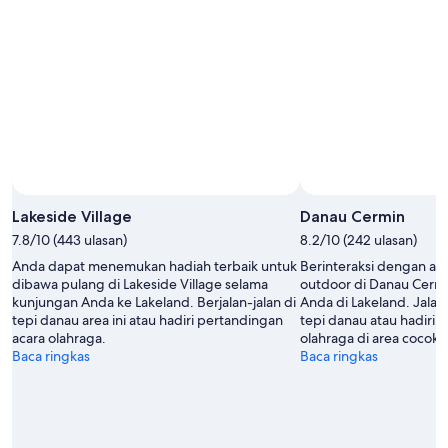
Agu
-
berikutnya,
10
14
Agu
Agu
-
16
Agu
Lakeside Village
Danau Cermin
7.8/10 (443 ulasan)
8.2/10 (242 ulasan)
Anda dapat menemukan hadiah terbaik untuk
Berinteraksi dengan alam
dibawa pulang di Lakeside Village selama
outdoor di Danau Cermi
kunjungan Anda ke Lakeland. Berjalan-jalan di
Anda di Lakeland. Jalan
tepi danau area ini atau hadiri pertandingan
tepi danau atau hadiri 
acara olahraga.
olahraga di area cocok u
Baca ringkas
Baca ringkas