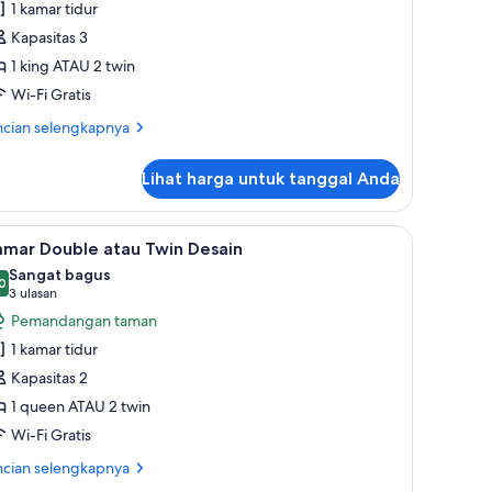
1 kamar tidur
Kapasitas 3
1 king ATAU 2 twin
Wi-Fi Gratis
ncian
ncian selengkapnya
bih
jut
Lihat harga untuk tanggal Anda
tuk
ite
gratis, dan seprai linen
ihat
Kamar Double atau Twin Desain | Meja kerja, se
2
amar Double atau Twin Desain
emua
Sangat bagus
oto
0
,0 dari 10
(3
3 ulasan
ntuk
ulasan)
Pemandangan taman
amar
1 kamar tidur
ouble
Kapasitas 2
tau
1 queen ATAU 2 twin
win
Wi-Fi Gratis
esain
ncian
ncian selengkapnya
bih