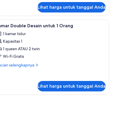
jut
Lihat harga untuk tanggal Anda
tuk
mar
uble
 setrika/meja setrika, Wi-Fi gratis, dan seprai linen
ihat
Meja kerja, setrika/meja setrika, Wi-Fi gratis, 
1
au
amar Double Desain untuk 1 Orang
emua
in
1 kamar tidur
sain
oto
Kapasitas 1
ntuk
amar
1 queen ATAU 2 twin
ouble
Wi-Fi Gratis
esain
ncian
ncian selengkapnya
ntuk
bih
jut
tuk
rang
mar
Lihat harga untuk tanggal Anda
uble
sain
tuk
ang