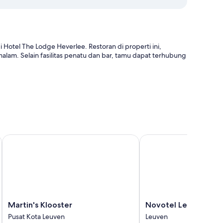
Hotel The Lodge Heverlee. Restoran di properti ini,
am. Selain fasilitas penatu dan bar, tamu dapat terhubung
jam
Martin's Klooster
Novotel Leuven Centr
nan seperti WiFi gratis dan air minum kemasan gratis.
Martin's
Novotel
Martin's Klooster
Novotel Leuven Ce
Klooster
Leuven
Pusat Kota Leuven
Leuven
Pusat
Centrum