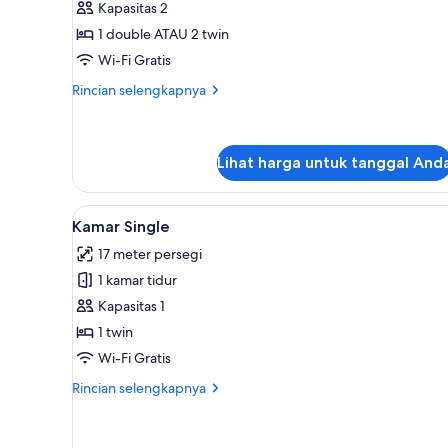
Kapasitas 2
Double
1 double ATAU 2 twin
untuk
Wi-Fi Gratis
1
Orang
Rincian
Rincian selengkapnya
lebih
lanjut
untuk
Kamar
Lihat harga untuk tanggal And
Double
untuk
Lihat
Kamar Single | Meja kerja, setri
1
1
Kamar Single
Orang
semua
17 meter persegi
foto
1 kamar tidur
untuk
Kamar
Kapasitas 1
Single
1 twin
Wi-Fi Gratis
Rincian
Rincian selengkapnya
lebih
lanjut
untuk