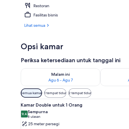
Restoran
Kamar Double 
Fasilitas bisnis
Lihat semua
Opsi kamar
Periksa ketersediaan untuk tanggal ini
Periksa ketersediaan untuk malam ini Agu 6 - Agu 7
Periksa keter
Malam ini
Agu 6 - Agu 7
Filter
Semua kamar
1 tempat tidur
2 tempat tidur
tersedia
Lihat
Meja kerja, setrika/meja setrika
untuk
3
Kamar Double untuk 1 Orang
semua
kamar
Sempurna
foto
9,4
9,4 dari 10
(8
8 ulasan
untuk
ulasan)
25 meter persegi
Kamar