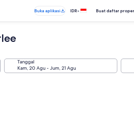
•
Buka aplikasi
IDR
Buat daftar prope
rlee
Tanggal