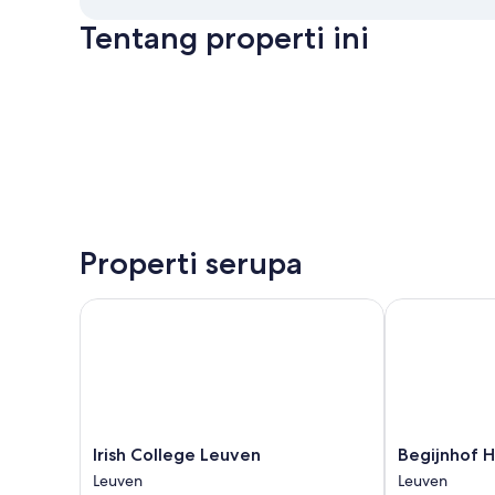
Tentang properti ini
Properti serupa
Irish College Leuven
Begijnhof Hot
Irish
Begijnhof
Irish College Leuven
Begijnhof H
College
Hotel
Leuven
Leuven
Leuven
Leuven