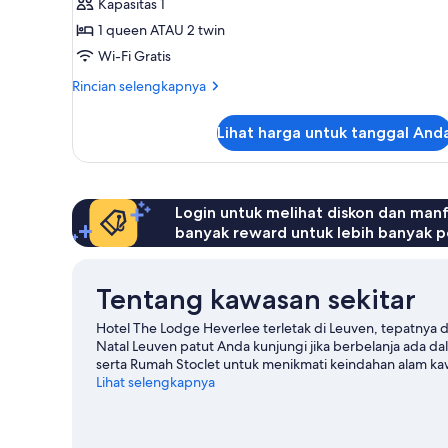
Kapasitas 1
Double
1 queen ATAU 2 twin
Superior
Wi-Fi Gratis
untuk
1
Rincian
Rincian selengkapnya
lebih
Orang
lanjut
Lihat harga untuk tanggal And
untuk
Kamar
Double
Superior
untuk
Login untuk melihat diskon dan man
1
banyak reward untuk lebih banyak p
Orang
Tentang kawasan sekitar
Hotel The Lodge Heverlee terletak di Leuven, tepatnya d
Natal Leuven patut Anda kunjungi jika berbelanja ada da
serta Rumah Stoclet untuk menikmati keindahan alam kaw
Cobalah berbagai keseruan outdoor seperti jalur hiking
Lihat selengkapnya