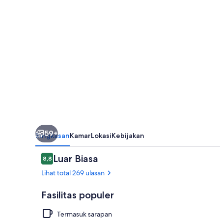
59+
Ringkasan
Kamar
Lokasi
Kebijakan
Ulasan
Luar Biasa
8,8
8,8 dari 10
Lihat total 269 ulasan
Fasilitas populer
Termasuk sarapan