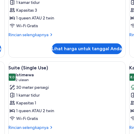
1 kamar tidur
Double
Kapasitas 3
atau
1 queen ATAU 2 twin
Twin
Wi-Fi Gratis
Rincian
Ri
Rincian selengkapnya
Ri
lebih
le
lanjut
lan
a
Lihat harga untuk tanggal Anda
untuk
un
Kamar
Su
Double
ka/meja setrika, Wi-Fi gratis, dan seprai linen
Lihat
Meja kerja, setrika/meja setrika, Wi-Fi 
L
4
atau
Suite (Single Use)
K
semua
s
Twin
Istimewa
foto
9,0
f
8,
9,0 dari 10
8
(2
2 ulasan
untuk
u
ulasan)
30 meter persegi
Suite
K
1 kamar tidur
(Single
D
Kapasitas 1
Use)
a
1 queen ATAU 2 twin
T
Wi-Fi Gratis
D
Rincian
Ri
Rincian selengkapnya
Ri
lebih
le