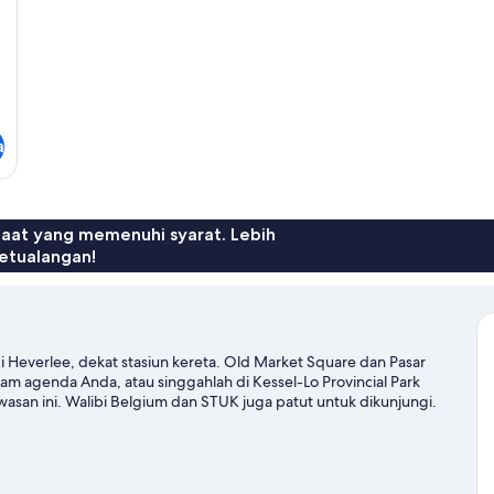
a
faat yang memenuhi syarat. Lebih
etualangan!
i Heverlee, dekat stasiun kereta. Old Market Square dan Pasar
lam agenda Anda, atau singgahlah di Kessel-Lo Provincial Park
asan ini. Walibi Belgium dan STUK juga patut untuk dikunjungi.
/sepeda.
Kunjungi panduan perjalanan kami untuk Leuven