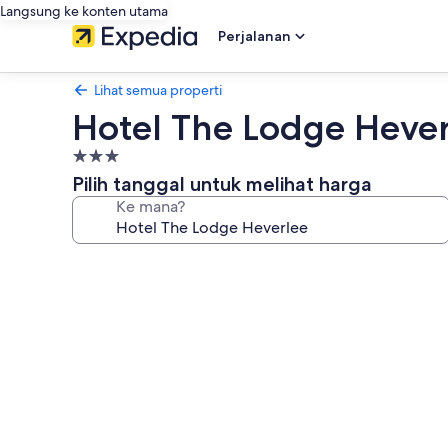
Langsung ke konten utama
Perjalanan
Lihat semua properti
Hotel The Lodge Heve
Properti
bintang
Pilih tanggal untuk melihat harga
3.0
Ke mana?
Galeri
foto
untuk
Hotel
The
Lodge
Heverlee