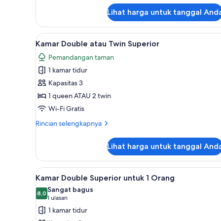
Kamar
Lihat harga untuk tanggal And
Single
Lihat
Meja kerja, setrika/meja setrika
1
Kamar Double atau Twin Superior
semua
Pemandangan taman
foto
1 kamar tidur
untuk
Kamar
Kapasitas 3
Double
1 queen ATAU 2 twin
atau
Wi-Fi Gratis
Twin
Rincian
Rincian selengkapnya
Superior
lebih
lanjut
Lihat harga untuk tanggal And
untuk
Kamar
Double
Lihat
Meja kerja, setrika/meja setrika
1
atau
Kamar Double Superior untuk 1 Orang
semua
Twin
Sangat bagus
Superior
foto
8,0
8,0 dari 10
(1
1 ulasan
untuk
ulasan)
1 kamar tidur
Kamar