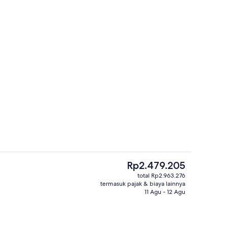
Lobi
Harga
Rp2.479.205
saat
total Rp2.963.276
ini
termasuk pajak & biaya lainnya
suk sarapan prasmanan
Eksterior
Rp2.479.205
11 Agu - 12 Agu