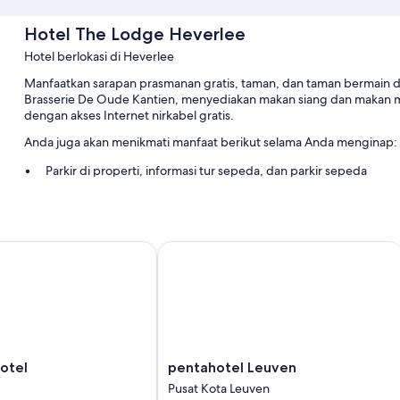
Hotel The Lodge Heverlee
Hotel berlokasi di Heverlee
Manfaatkan sarapan prasmanan gratis, taman, dan taman bermain di 
Brasserie De Oude Kantien, menyediakan makan siang dan makan mal
dengan akses Internet nirkabel gratis.
Anda juga akan menikmati manfaat berikut selama Anda menginap:
Parkir di properti, informasi tur sepeda, dan parkir sepeda
Penitipan koper, layanan laundry, dan 2 ruang rapat
Meja pemesanan tur/tiket, aula perjamuan, dan resepsionis 24 
el
pentahotel Leuven
Fitur kamar
Semua kamar tidur di Hotel The Lodge Heverlee memberikan kenyama
Manfaat lain termasuk:
Pengering rambut dan sampo
Televisi layar datar dengan TV satelit
pentahotel
otel
pentahotel Leuven
Meja tulis dan telepon
Leuven
Pusat Kota Leuven
Pusat