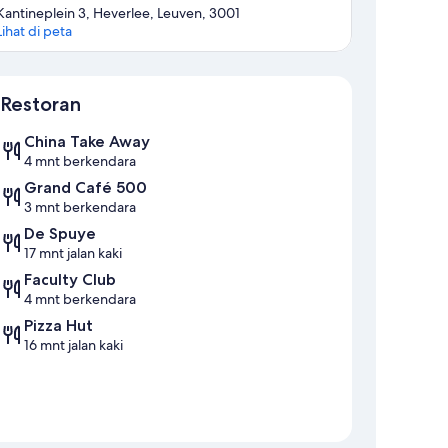
Kantineplein 3, Heverlee, Leuven, 3001
Lihat di peta
Peta
Restoran
China Take Away
4 mnt berkendara
Grand Café 500
3 mnt berkendara
De Spuye
17 mnt jalan kaki
Faculty Club
4 mnt berkendara
Pizza Hut
16 mnt jalan kaki