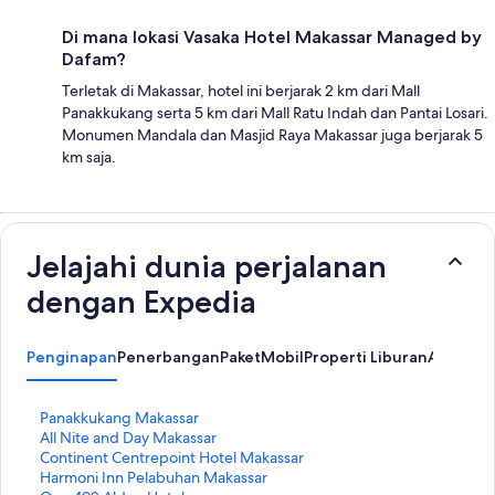
Di mana lokasi Vasaka Hotel Makassar Managed by
Dafam?
Terletak di Makassar, hotel ini berjarak 2 km dari Mall
Panakkukang serta 5 km dari Mall Ratu Indah dan Pantai Losari.
Monumen Mandala dan Masjid Raya Makassar juga berjarak 5
km saja.
Jelajahi dunia perjalanan
dengan Expedia
Penginapan
Penerbangan
Paket
Mobil
Properti Liburan
Atraksi 
T
Panakkukang Makassar
a
T
All Nite and Day Makassar
u
a
T
Continent Centrepoint Hotel Makassar
t
u
a
T
Harmoni Inn Pelabuhan Makassar