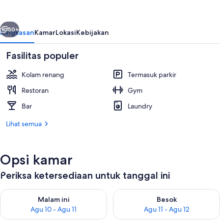
Managed
by
belumnya
Berikutnya
Dafam
50+
Ringkasan
Kamar
Lokasi
Kebijakan
Fasilitas populer
Kolam renang
Termasuk parkir
Restoran
Gym
Bar
Laundry
Lihat semua
Lobi
Opsi kamar
Periksa ketersediaan untuk tanggal ini
Periksa ketersediaan untuk malam ini Agu 10 - Agu 11
Periksa ketersediaan untuk be
Malam ini
Besok
Agu 10 - Agu 11
Agu 11 - Agu 12