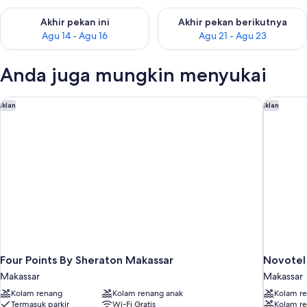
Periksa ketersediaan untuk akhir pekan ini Agu 14 - Agu 16
Periksa ketersediaan untuk ak
Akhir pekan ini
Akhir pekan berikutnya
Agu 14 - Agu 16
Agu 21 - Agu 23
Anda juga mungkin menyukai
Four Points By Sheraton Makassar
Novotel 
Iklan
Iklan
Four Points By Sheraton Makassar
Novotel
Makassar
Makassar
Kolam renang
Kolam renang anak
Kolam r
Termasuk parkir
Wi-Fi Gratis
Kolam r