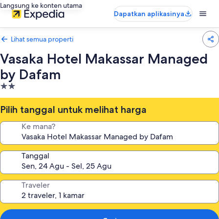
Langsung ke konten utama
Dapatkan aplikasinya
Lihat semua properti
Vasaka Hotel Makassar Managed
by Dafam
Properti
bintang
2.0
Pilih tanggal untuk melihat harga
Ke mana?
Tanggal
Traveler