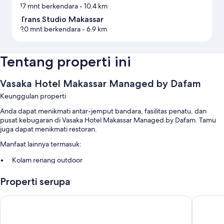
17 mnt berkendara
- 10.4 km
Trans Studio Makassar
20 mnt berkendara
- 6.9 km
Tentang properti ini
Vasaka Hotel Makassar Managed by Dafam
Keunggulan properti
Anda dapat menikmati antar-jemput bandara, fasilitas penatu, dan
pusat kebugaran di Vasaka Hotel Makassar Managed by Dafam. Tamu
juga dapat menikmati restoran.
Manfaat lainnya termasuk:
Kolam renang outdoor
Parkir mandiri gratis gratis
Properti serupa
Lift dan brankas di resepsionis
ibis Makassar City Center
ibis Sty