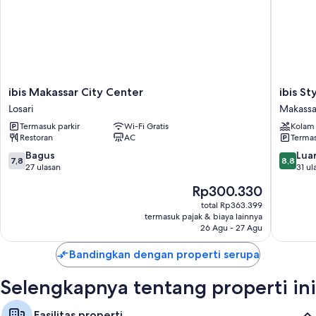
ibis
ibis
ibis Makassar City Center
ibis S
Makassar
Styles
Losari
Makassa
City
Makassa
Termasuk parkir
Wi-Fi Gratis
Kolam
Center
Sam
Restoran
AC
Termas
Losari
Ratulang
Makassa
7.8
8.8
Bagus
Luar
7,8
8,8
dari
dari
27 ulasan
31 ul
10,
10,
Harga
Rp300.330
Bagus,
Luar
sekarang
27
Biasa,
total Rp363.399
Rp300.330
termasuk pajak & biaya lainnya
ulasan
31
26 Agu - 27 Agu
ulasan
Bandingkan dengan properti serupa
Selengkapnya tentang properti ini
Fasilitas properti