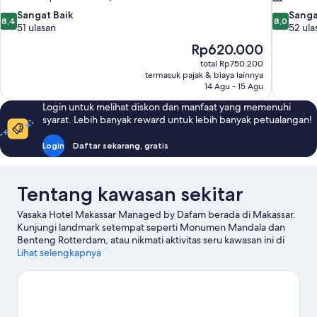
8.4
8.0
Sangat Baik
Sanga
8,4
8,0
dari
dari
51 ulasan
52 ula
10,
10,
Harga
Rp620.000
Sangat
Sangat
sekarang
total Rp750.200
Baik,
Baik,
Rp620.000
termasuk pajak & biaya lainnya
51
52
14 Agu - 15 Agu
ulasan
ulasan
Login untuk melihat diskon dan manfaat yang memenuhi
syarat. Lebih banyak reward untuk lebih banyak petualangan!
Login
Daftar sekarang, gratis
Tentang kawasan sekitar
Vasaka Hotel Makassar Managed by Dafam berada di Makassar.
Kunjungi landmark setempat seperti Monumen Mandala dan
Benteng Rotterdam, atau nikmati aktivitas seru kawasan ini di
Pelabuhan Makasar serta Pelabuhan Paotere.
Lihat selengkapnya
Kunjungi panduan
perjalanan kami untuk Makassar