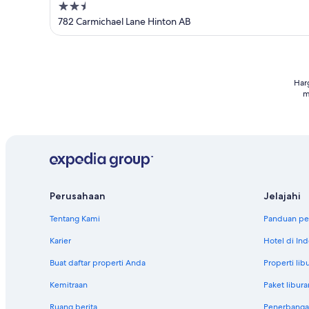
2.5
Hotel
out
782 Carmichael Lane Hinton AB
of
5
Har
m
Perusahaan
Jelajahi
Tentang Kami
Panduan per
Karier
Hotel di In
Buat daftar properti Anda
Properti lib
Kemitraan
Paket libura
Ruang berita
Penerbanga