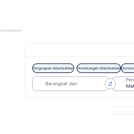
Penginapan ditambahkan
Penerbangan ditambahkan
Ekonom
Berangkat dari
Per
Mata Air Panas Mie
Jelajahi peta