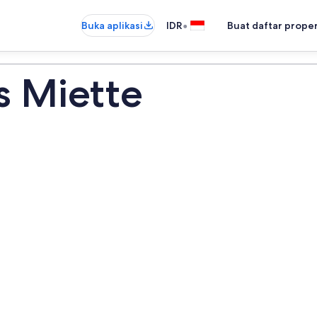
•
Buka aplikasi
IDR
Buat daftar prope
s Miette