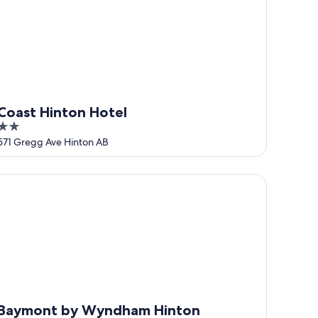
Coast Hinton Hotel
2
out
571 Gregg Ave Hinton AB
of
5
aymont by Wyndham Hinton
Baymont by Wyndham Hinton