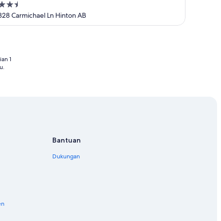
2.5
out
828 Carmichael Ln Hinton AB
of
5
an 1
u.
Bantuan
Dukungan
en