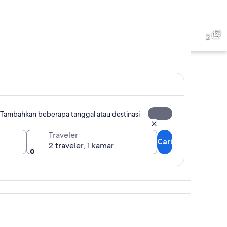
2
Tambahkan beberapa tanggal atau destinasi
Traveler
Cari
2 traveler, 1 kamar
Mata Air Panas Miette