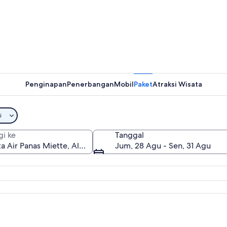
Penginapan
Penerbangan
Mobil
Paket
Atraksi Wisata
i
gi ke
Tanggal
Jum, 28 Agu - Sen, 31 Agu
tte