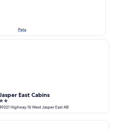
Peta
sper East Cabins
Jasper East Cabins
2
out
49321 Highway 16 West Jasper East AB
of
5
ast Hinton Hotel