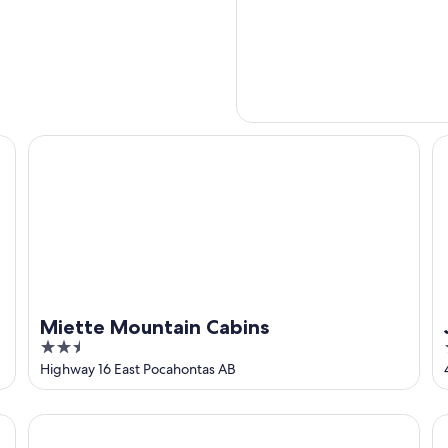
Miette Mountain Cabins
Ja
Miette Mountain Cabins
2.5
out
Highway 16 East Pocahontas AB
of
5
Ramada by Wyndham Hinton
Co