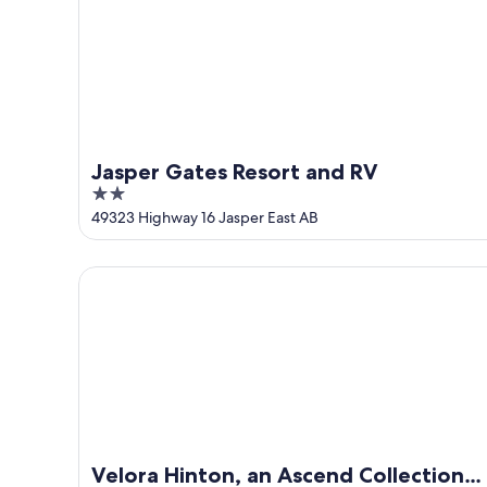
Jasper Gates Resort and RV
2
out
49323 Highway 16 Jasper East AB
of
5
Velora Hinton, an Ascend Collection Hotel
Velora Hinton, an Ascend Collection