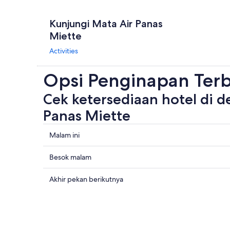
Kunjungi Mata Air Panas
Miette
Activities
Opsi Penginapan Terb
Cek ketersediaan hotel di d
Panas Miette
Periksa
Malam ini
semua
harga
Periksa
Besok malam
di
harga
dekat
dekat
Periksa
Akhir pekan berikutnya
Mata
dengan
semua
Air
Mata
harga
Panas
Air
di
Miette
Panas
dekat