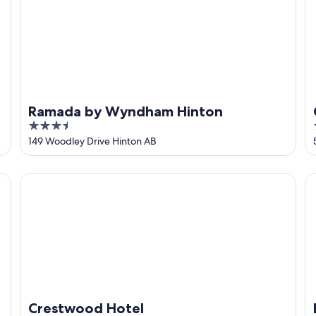
Ramada by Wyndham Hinton
3.5
out
149 Woodley Drive Hinton AB
of
5
Crestwood Hotel
B
Crestwood Hotel