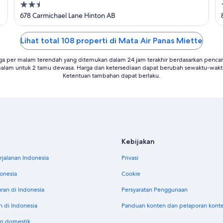
2.5
out
678 Carmichael Lane Hinton AB
of
5
Lihat total 108 properti di Mata Air Panas Miette
ga per malam terendah yang ditemukan dalam 24 jam terakhir berdasarkan pencari
alam untuk 2 tamu dewasa. Harga dan ketersediaan dapat berubah sewaktu-wakt
Ketentuan tambahan dapat berlaku.
Kebijakan
jalanan Indonesia
Privasi
donesia
Cookie
uran di Indonesia
Persyaratan Penggunaan
n di Indonesia
Panduan konten dan pelaporan kont
n domestik