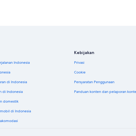
Kebijakan
jalanan Indonesia
Privasi
donesia
Cookie
uran di Indonesia
Persyaratan Penggunaan
n di Indonesia
Panduan konten dan pelaporan kont
n domestik
obil di Indonesia
 akomodasi