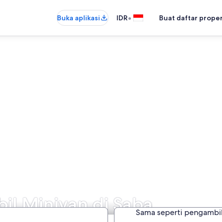
•
Buka aplikasi
IDR
Buat daftar prope
il Minivan di Saba
Sama seperti pengambi