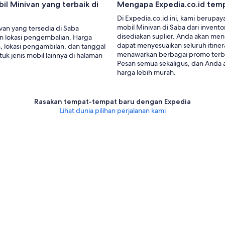
l Minivan yang terbaik di
Mengapa Expedia.co.id temp
Di Expedia.co.id ini, kami berupay
mobil Minivan di Saba dari invent
an yang tersedia di Saba
disediakan suplier. Anda akan me
n lokasi pengembalian. Harga
dapat menyesuaikan seluruh itiner
, lokasi pengambilan, dan tanggal
menawarkan berbagai promo terbaik
k jenis mobil lainnya di halaman
Pesan semua sekaligus, dan Anda 
harga lebih murah.
Rasakan tempat-tempat baru dengan Expedia
Lihat dunia pilihan perjalanan kami