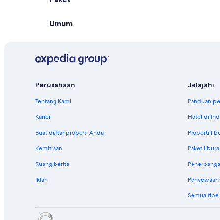
Umum
Perusahaan
Jelajahi
Tentang Kami
Panduan per
Karier
Hotel di In
Buat daftar properti Anda
Properti lib
Kemitraan
Paket libura
Ruang berita
Penerbanga
Iklan
Penyewaan m
Semua tipe