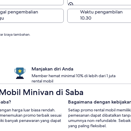
Sama seperti pengambi
gal pengembalian
Waktu pengambilan
gu
r biaya tambahan.
Manjakan diri Anda
Member hemat minimal 10% di lebih dari 1 juta
rental mobil
Mobil Minivan di Saba
Saba?
Bagaimana dengan kebijaka
ngan harga luar biasa rendah.
Setiap promo rental mobil memilik
k menemukan promo terbaik sesuai
pemesanan dapat dibatalkan tanp
iki banyak penawaran yang dapat
umumnya non-refundable. Sebaikny
yang paling fleksibel.