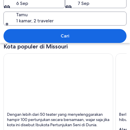
6 Sep
7 Sep
Tamu
1 kamar, 2 traveler
Missouri
Cari
Kota populer di Missouri
Branson
St. Lou
Dengan lebih dari 50 teater yang menyelenggarakan
Berlib
Terkenal dengan Hiburan, Belanja, dan Danau
Terken
hampir 100 pertunjukan secara bersamaan, wajar saja jika
hibur
Binata
kota ini disebut Ibukota Pertunjukan Seni di Dunia.
Alasa