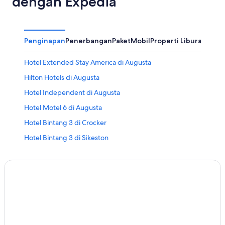
dengan Expedia
Penginapan
Penerbangan
Paket
Mobil
Properti Liburan
Lain
Hotel Extended Stay America di Augusta
Hilton Hotels di Augusta
Hotel Independent di Augusta
Hotel Motel 6 di Augusta
Hotel Bintang 3 di Crocker
Hotel Bintang 3 di Sikeston
Hotel Bintang 4 di Sikeston
Hotel Bintang 5 di Crocker
Hotel Bintang 5 di Sikeston
Wyndham Hotels di East Lynne
Hotel di Graff