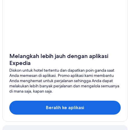
Kabin di Linn Creek
Hotel di Long Lane
Hotel di Mapaville
Hotel di Mountain View
Motel di New Haven
B&B di Olivette
Kabin di Perkemahan Cole
Melangkah lebih jauh dengan aplikasi
Expedia
Hotel di Sikeston
Diskon untuk hotel tertentu dan dapatkan poin ganda saat
Motel di St. Louis
Anda memesan di aplikasi. Promo aplikasi kami membantu
Anda menghemat untuk perjalanan sehingga Anda dapat
melakukan lebih banyak perjalanan dan mengelola semuanya
di mana saja, kapan saja.
Beralih ke aplikasi