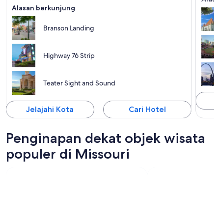
Alasan berkunjung
Branson Landing
Highway 76 Strip
Teater Sight and Sound
J
Jelajahi Kota
Cari Hotel
Penginapan dekat objek wisata
populer di Missouri