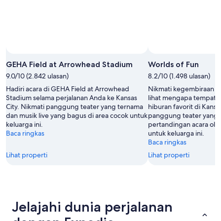
Foto oleh Jami Esbenshade
Foto
Terbuka
GEHA Field at Arrowhead Stadium
Worlds of Fun
oleh
9.0/10 (2.842 ulasan)
8.2/10 (1.498 ulasan)
Jami
Hadiri acara di GEHA Field at Arrowhead
Nikmati kegembiraan di
Esbenshade
Stadium selama perjalanan Anda ke Kansas
lihat mengapa tempat i
City. Nikmati panggung teater yang ternama
hiburan favorit di Kansa
dan musik live yang bagus di area cocok untuk
panggung teater yang t
keluarga ini.
pertandingan acara ola
Baca ringkas
untuk keluarga ini.
Baca ringkas
Lihat properti
Lihat properti
Jelajahi dunia perjalanan