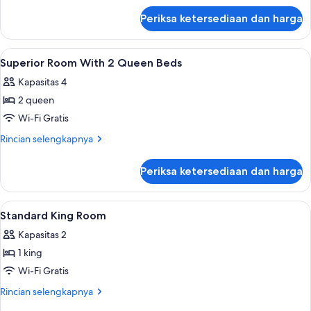
lanjut
with
Periksa ketersediaan dan harga
untuk
Fireplace
Premium
King
Lihat
Seprai premium, bantalan ekstra lemb
1
Room
Superior Room With 2 Queen Beds
semua
with
Kapasitas 4
Fireplace
foto
2 queen
untuk
Superior
Wi-Fi Gratis
Room
Rincian
Rincian selengkapnya
With
lebih
lanjut
2
Periksa ketersediaan dan harga
untuk
Queen
Superior
Beds
Room
Lihat
Seprai premium, bantalan ekstra lemb
7
With
Standard King Room
semua
2
Kapasitas 2
Queen
foto
Beds
1 king
untuk
Standard
Wi-Fi Gratis
King
Rincian
Rincian selengkapnya
Room
lebih