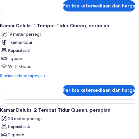
lanjut
Periksa ketersediaan dan harga
untuk
Standard
King
Lihat
Seprai premium, bantalan ekstra lemb
5
Room
Kamar Deluks, 1 Tempat Tidur Queen, perapian
semua
19 meter persegi
foto
1 kamar tidur
untuk
Kamar
Kapasitas 2
Deluks,
1 queen
1
Wi-Fi Gratis
Tempat
Rincian
Rincian selengkapnya
Tidur
lebih
Queen,
lanjut
Periksa ketersediaan dan harga
untuk
perapian
Kamar
Deluks,
Lihat
Kamar Deluks, 2 Tempat Tidur Queen, 
5
1
Kamar Deluks, 2 Tempat Tidur Queen, perapian
semua
Tempat
23 meter persegi
Tidur
foto
Queen,
Kapasitas 4
untuk
perapian
Kamar
2 queen