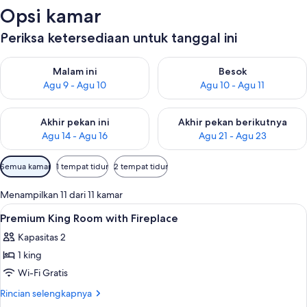
Opsi kamar
Periksa ketersediaan untuk tanggal ini
Periksa ketersediaan untuk malam ini Agu 9 - Agu 10
Periksa ketersediaan untuk be
Malam ini
Besok
Agu 9 - Agu 10
Agu 10 - Agu 11
Periksa ketersediaan untuk akhir pekan ini Agu 14 - Agu 16
Periksa ketersediaan untuk ak
Akhir pekan ini
Akhir pekan berikutnya
Agu 14 - Agu 16
Agu 21 - Agu 23
Filter
Semua kamar
1 tempat tidur
2 tempat tidur
tersedia
untuk
Menampilkan 11 dari 11 kamar
kamar
Lihat
Seprai premium, bantalan ekstra lemb
1
Premium King Room with Fireplace
semua
Kapasitas 2
foto
1 king
untuk
Premium
Wi-Fi Gratis
King
Rincian
Rincian selengkapnya
Room
lebih