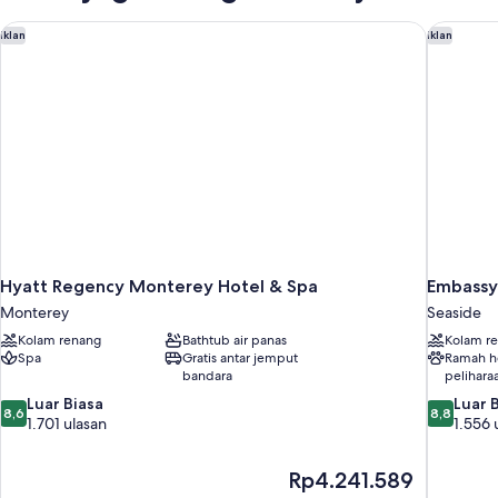
Tempat
Tidur
Hyatt Regency Monterey Hotel & Spa
Embassy 
Iklan
Iklan
Queen
Hyatt Regency Monterey Hotel & Spa
Embassy
Monterey
Seaside
Kolam renang
Bathtub air panas
Kolam r
Spa
Gratis antar jemput
Ramah 
bandara
pelihara
8.6
8.8
Luar Biasa
Luar 
8,6
8,8
dari
dari
1.701 ulasan
1.556 
10,
10,
Luar
Luar
Harga
Rp4.241.589
Biasa,
Biasa,
sekarang