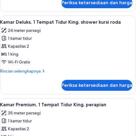
Periksa ketersediaan dan harga
untuk
Kamar
Standar,
Lihat
Seprai premium, bantalan ekstra lemb
4
1
Kamar Deluks, 1 Tempat Tidur King, shower kursi roda
semua
Tempat
24 meter persegi
Tidur
foto
Queen
1 kamar tidur
untuk
Kamar
Kapasitas 2
Deluks,
1 king
1
Wi-Fi Gratis
Tempat
Rincian
Rincian selengkapnya
Tidur
lebih
King,
lanjut
Periksa ketersediaan dan harga
untuk
shower
Kamar
kursi
Deluks,
Lihat
Kamar Premium, 1 Tempat Tidur King, 
roda
1
1
Kamar Premium, 1 Tempat Tidur King, perapian
semua
Tempat
35 meter persegi
Tidur
foto
King,
1 kamar tidur
untuk
shower
Kamar
Kapasitas 2
kursi