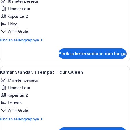
18 meter persegi
Tidur
foto
King,
1 kamar tidur
untuk
perapian
Kamar
Kapasitas 2
Standar,
1 king
1
Wi-Fi Gratis
Tempat
Rincian
Rincian selengkapnya
Tidur
lebih
King
lanjut
Periksa ketersediaan dan harga
untuk
Kamar
Standar,
Lihat
Kamar Standar, 1 Tempat Tidur Queen 
5
1
Kamar Standar, 1 Tempat Tidur Queen
semua
Tempat
17 meter persegi
Tidur
foto
King
1 kamar tidur
untuk
Kamar
Kapasitas 2
Standar,
1 queen
1
Wi-Fi Gratis
Tempat
Rincian
Rincian selengkapnya
Tidur
lebih
Queen
lanjut