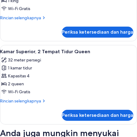
Premium,
roda
1 king
1
Wi-Fi Gratis
Tempat
Rincian
Rincian selengkapnya
Tidur
lebih
King,
lanjut
Periksa ketersediaan dan harga
untuk
perapian
Kamar
Premium,
Lihat
Kamar Superior, 2 Tempat Tidur Queen
1
1
Kamar Superior, 2 Tempat Tidur Queen
semua
Tempat
32 meter persegi
Tidur
foto
King,
1 kamar tidur
untuk
perapian
Kamar
Kapasitas 4
Superior,
2 queen
2
Wi-Fi Gratis
Tempat
Rincian
Rincian selengkapnya
Tidur
lebih
Queen
lanjut
Periksa ketersediaan dan harga
untuk
Kamar
Superior,
Anda juga mungkin menyukai
2