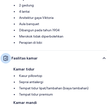
2 gedung
4 lantai
Arsitektur gaya Viktoria
Aula banquet
Dibangun pada tahun 1904
Merokok tidak diperbolehkan
Perapian di lobi
Fasilitas kamar
Kamar tidur
Kasur pillowtop
Seprai antialergi
Tempat tidur lipat/tambahan (biaya tambahan)
Tempat tidur premium
Kamar mandi