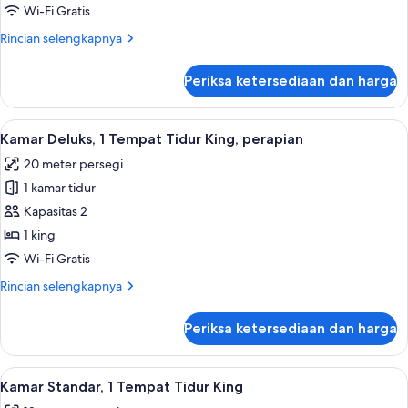
Deluks,
Wi-Fi Gratis
2
Rincian
Rincian selengkapnya
Tempat
lebih
Tidur
lanjut
Periksa ketersediaan dan harga
untuk
Queen,
Kamar
perapian
Deluks,
Lihat
Kamar Deluks, 1 Tempat Tidur King, pe
6
2
Kamar Deluks, 1 Tempat Tidur King, perapian
semua
Tempat
20 meter persegi
Tidur
foto
Queen,
1 kamar tidur
untuk
perapian
Kamar
Kapasitas 2
Deluks,
1 king
1
Wi-Fi Gratis
Tempat
Rincian
Rincian selengkapnya
Tidur
lebih
King,
lanjut
Periksa ketersediaan dan harga
untuk
perapian
Kamar
Deluks,
Lihat
Kamar Standar, 1 Tempat Tidur King |
7
1
Kamar Standar, 1 Tempat Tidur King
semua
Tempat