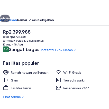
belumnya
Berikutnya
49+
Ringkasan
Kamar
Lokasi
Kebijakan
Harga
Rp2.399.988
saat
total Rp2.737.525
ini
termasuk pajak & biaya lainnya
Rp2.399.988
17 Agu - 18 Agu
Ulasan
Sangat bagus
8,0
Lihat total 1.752 ulasan
8,0 dari 10
Fasilitas populer
Bagian depan properti
Ramah hewan peliharaan
Wi-Fi Gratis
Gym
Tersedia parkir
Fasilitas bisnis
Resepsionis 24/7
Lihat semua