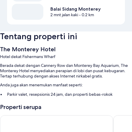
Balai Sidang Monterey
2 mnt jalan kaki
- 0.2 km
Tentang properti ini
The Monterey Hotel
Hotel dekat Fishermans Wharf
Berada dekat dengan Cannery Row dan Monterey Bay Aquarium, The
Monterey Hotel menyediakan perapian di lobi dan pusat kebugaran.
Tertap terhubung dengan akses Internet nirkabel gratis.
Anda juga akan menemukan manfaat seperti:
Parkir valet, resepsionis 24 jam, dan properti bebas-rokok
Aula perjamuan, penitipan koper, dan staf multibahasa
Properti serupa
Layanan concierge, lift, dan ruang rapat
Ulasan tamu memberikan skor yang baik untuk the lokasi di pusat
Aura Inn Monterey
Hotel Pac
dan staf