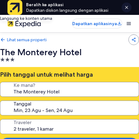
Beralih ke aplikasi
Dapatkan diskon langsung dengan aplikasi
Langsung ke konten utama
Dapatkan aplikasinya
Lihat semua properti
The Monterey Hotel
Properti
bintang
3.0
Pilih tanggal untuk melihat harga
Ke mana?
Tanggal
Traveler