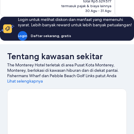
1.701
1.556
total Rp5.629.577
Rp4.241.589
termasuk pajak & biaya lainnya
ulasan
ulasan
30 Agu - 31 Agu
Login untuk melihat diskon dan manfaat yang memenuhi
syarat. Lebih banyak reward untuk lebih banyak petualangan!
Login
Daftar sekarang, gratis
Tentang kawasan sekitar
The Monterey Hotel terletak di area Pusat Kota Monterey,
Monterey, berlokasi di kawasan hiburan dan di dekat pantai.
Fishermans Wharf dan Pebble Beach Golf Links patut Anda
singgahi jika agenda Anda melibatkan kegiatan seru, atau
Lihat selengkapnya
kunjungi Monterey Bay serta Lovers Point jika Anda ingin
menjelajahi kecantikan alam kawasan ini. Periksa kegiatan atau
permainan di Arena Balap Mazda Laguna Seca, dan
pertimbangkan untuk singgah di Monterey Bay Aquarium,
objek wisata unggulan yang tak boleh dilewatkan. Berkayak dan
menyelam menawarkan kesempatan menarik untuk menjelajahi
perairan sekitar, atau Anda juga bisa bertualang dengan
skydiving dan jalur hiking/sepeda yang berada tak jauh. Para
tamu senang dengan lokasi di pusat yang dimiliki hotel.