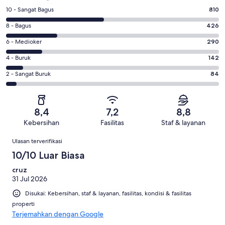
Penilaian
10 - Sangat Bagus
810
10
Penilaian
8 - Bagus
426
-
8
Sangat
Penilaian
6 - Medioker
290
-
Bagus.
6
Bagus.
Penilaian
4 - Buruk
142
810
-
426
4
dari
Medioker.
Penilaian
2 - Sangat Buruk
84
dari
-
1752
290
2
1752
Buruk.
ulasan
dari
-
ulasan
142
1752
Sangat
dari
8,4
7,2
8,8
ulasan
Buruk.
1752
Kebersihan
Fasilitas
Staf & layanan
84
ulasan
Ulasan
dari
Ulasan terverifikasi
1752
10/10 Luar Biasa
ulasan
cruz
31 Jul 2026
Disukai: Kebersihan, staf & layanan, fasilitas, kondisi & fasilitas
properti
Terjemahkan dengan Google