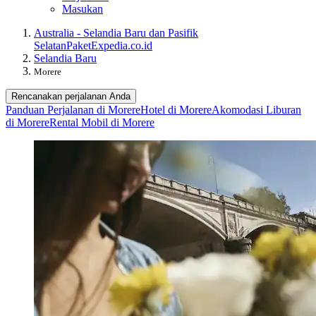
Masukan
Australia - Selandia Baru dan Pasifik
Selatan
Paket
Expedia.co.id
Selandia Baru
Morere
Rencanakan perjalanan Anda
Panduan Perjalanan di Morere
Hotel di Morere
Akomodasi Liburan
di Morere
Rental Mobil di Morere