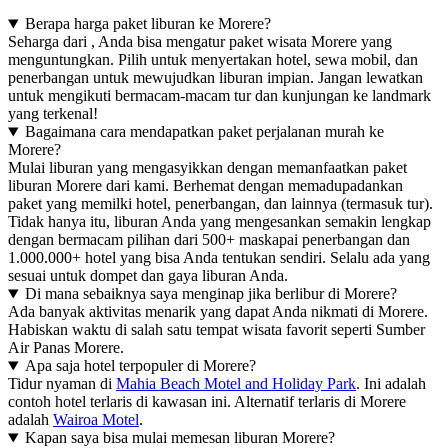
Berapa harga paket liburan ke Morere?
Seharga dari , Anda bisa mengatur paket wisata Morere yang
menguntungkan. Pilih untuk menyertakan hotel, sewa mobil, dan
penerbangan untuk mewujudkan liburan impian. Jangan lewatkan
untuk mengikuti bermacam-macam tur dan kunjungan ke landmark
yang terkenal!
Bagaimana cara mendapatkan paket perjalanan murah ke
Morere?
Mulai liburan yang mengasyikkan dengan memanfaatkan paket
liburan Morere dari kami. Berhemat dengan memadupadankan
paket yang memilki hotel, penerbangan, dan lainnya (termasuk tur).
Tidak hanya itu, liburan Anda yang mengesankan semakin lengkap
dengan bermacam pilihan dari 500+ maskapai penerbangan dan
1.000.000+ hotel yang bisa Anda tentukan sendiri. Selalu ada yang
sesuai untuk dompet dan gaya liburan Anda.
Di mana sebaiknya saya menginap jika berlibur di Morere?
Ada banyak aktivitas menarik yang dapat Anda nikmati di Morere.
Habiskan waktu di salah satu tempat wisata favorit seperti Sumber
Air Panas Morere.
Apa saja hotel terpopuler di Morere?
Tidur nyaman di
Mahia Beach Motel and Holiday Park
. Ini adalah
contoh hotel terlaris di kawasan ini. Alternatif terlaris di Morere
adalah
Wairoa Motel
.
Kapan saya bisa mulai memesan liburan Morere?