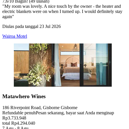
7,6
/
10
Bagus! (49 ulasan)
"My room was lovely. A nice touch by the owner - the heater and
electric blankets were on when I turned up. I would definitely stay
again"
Diulas pada tanggal 23 Jul 2026
Wairoa Motel
Matawhero Wines
186 Riverpoint Road, Gisborne Gisborne
Refundable penuh
Pesan sekarang, bayar saat Anda menginap
Rp3.733.948
total Rp4.294.040
7 Agu - 8 Agu