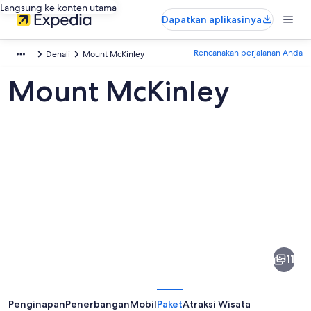
Langsung ke konten utama
Dapatkan aplikasinya
Rencanakan perjalanan Anda
Denali
Mount McKinley
Mount McKinley
Foto
dari
Mount
11
McKinley
Penginapan
Penerbangan
Mobil
Paket
Atraksi Wisata