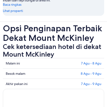
indah dan tepi sungai di area ini.
Baca ringkas
Lihat properti
Opsi Penginapan Terbaik
Dekat Mount McKinley
Cek ketersediaan hotel di dekat
Mount McKinley
Periksa
Malam ini
7 Agu - 8 Agu
semua
harga
Periksa
Besok malam
8 Agu - 9 Agu
di
harga
dekat
dekat
Periksa
Akhir pekan ini
7 Agu - 9 Agu
Mount
dengan
semua
McKinley
Mount
harga
untuk
McKinley
di
malam
untuk
dekat