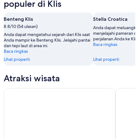
Agu
malam,
untuk
populer di Klis
-
8
akhir
8
Agu
pekan
Benteng Klis
Stella Croatica
Agu
-
ini,
8.8/10 (54 ulasan)
9
7
Anda dapat meluangkan
Agu
Agu
menjelajahi pameran di 
Anda dapat mengetahui sejarah dari Klis saat
perjalanan Anda ke Klis.
-
Anda mampir ke Benteng Klis. Jelajahi pantai
Baca ringkas
dan tepi laut di area ini.
9
Baca ringkas
Agu
Lihat properti
Lihat properti
Atraksi wisata
Dari Split atau Trogir: Danau Plitvice Tur dengan Tiket Masuk
Split/Trog