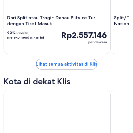
Dari Split atau Trogir: Danau Plitvice Tur
Split/Tr
dengan Tiket Masuk
Nasiona
Rp2.557.146
90%
traveler
merekomendasikan ini
per dewasa
Lihat semua aktivitas di Klis
Kota di dekat Klis