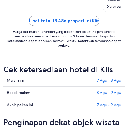
Sep
Diulas pada t
Lihat total 18.486 properti di Klis
Harga per malam terendah yang ditemukan dalam 24 jam terakhir
berdasarkan pencarian 1 malam untuk 2 tamu dewasa. Harga dan
ketersediaan dapat berubah sewaktu-waktu. Ketentuan tambahan dapat
berlaku.
Cek ketersediaan hotel di Klis
Cek
Malam ini
7 Agu - 8 Agu
harga
di
Cek
Besok malam
8 Agu - 9 Agu
Klis
harga
untuk
di
Cek
Akhir pekan ini
7 Agu - 9 Agu
malam
Klis
harga
ini,
untuk
di
Penginapan dekat objek wisata
7
besok
Klis