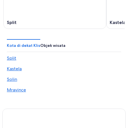
Split
Kastela
Kota di dekat Klis
Objek wisata
Split
Kastela
Solin
Mravince