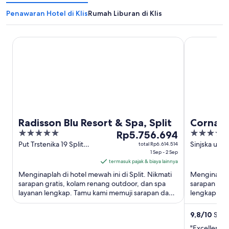
Penawaran Hotel di Klis
Rumah Liburan di Klis
Radisson Blu Resort & Spa, Split
Cornaro Hot
Radisson Blu Resort & Spa, Split
Cornaro
5
Harga
5
Rp5.756.694
out
Rp5.756.694
out
Put Trstenika 19 Split
Sinjska ulica
total Rp6.614.514
Split-Dalmatia
1 Sep - 2 Sep
of
per
of
termasuk pajak & biaya lainnya
5
malam
5
Menginaplah di hotel mewah ini di Split. Nikmati
Menginaplah 
dari
sarapan gratis, kolam renang outdoor, dan spa
sarapan grat
1
layanan lengkap. Tamu kami memuji sarapan dan
lengkap. Ta
Sep
staf di ulasan kami. ...
renang di ul
hingga
9,8
/
10
Sempu
2
"Excellent l