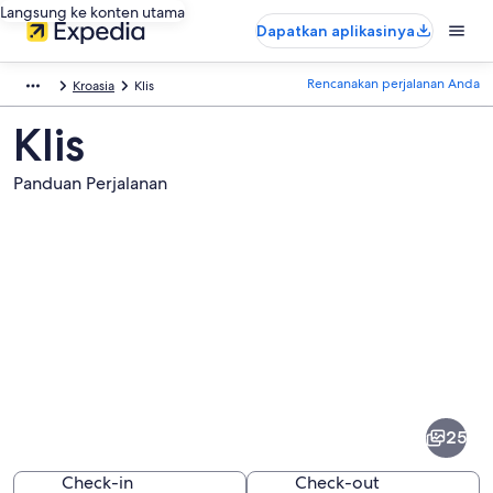
Langsung ke konten utama
Dapatkan aplikasinya
Rencanakan perjalanan Anda
Kroasia
Klis
Klis
Panduan Perjalanan
Foto
dari
Klis
25
Check-in
Check-out