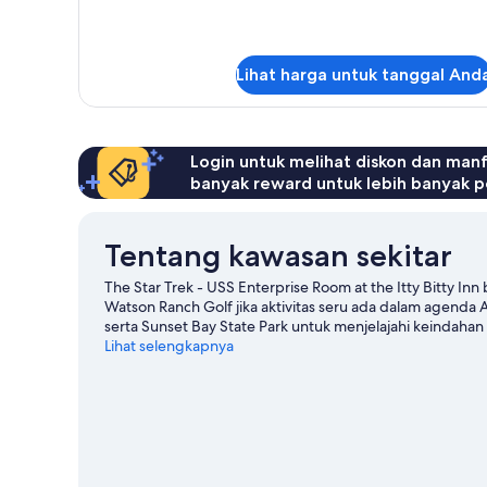
Kamar
Lihat harga untuk tanggal And
Login untuk melihat diskon dan man
banyak reward untuk lebih banyak p
Tentang kawasan sekitar
The Star Trek - USS Enterprise Room at the Itty Bitty I
Watson Ranch Golf jika aktivitas seru ada dalam agenda
serta Sunset Bay State Park untuk menjelajahi keindahan 
Maritime Museum juga patut untuk dikunjungi. Jangan l
Lihat selengkapnya
hiking/sepeda, sepeda gunung, dan eco-tour.
Kunjungi
Lihat Motel lainnya di North Bend