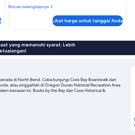
Rincian
Rincian selengkapnya
lebih
lanjut
a
Lihat harga untuk tanggal Anda
untuk
Kamar
Double
Khas
faat yang memenuhi syarat. Lebih
etualangan!
nn berada di North Bend. Coba kunjungi Coos Bay Boardwalk dan
 Anda, atau singgahlah di Oregon Dunes National Recreation Area
alam kawasan ini. Books by the Bay dan Coos Historical &
ewatkan petualangan outdoor yang menanti, seperti jalur
 panduan perjalanan kami untuk North Bend