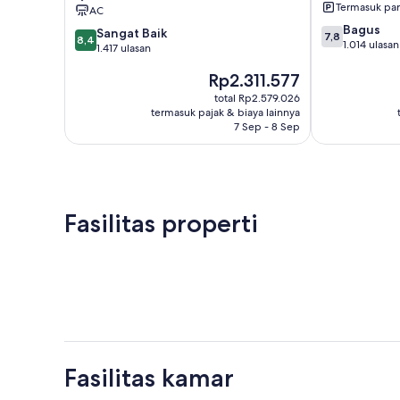
Collection
Bay
Termasuk par
AC
Hotel
North
7.8
Bagus
8.4
Coos
Sangat Baik
Bend
7,8
8,4
dari
1.014 ulasan
dari
Bay
1.417 ulasan
10,
10,
Harga
Bagus,
Rp2.311.577
Sangat
sekarang
1.014
Baik,
total Rp2.579.026
Rp2.311.577
ulasan
1.417
termasuk pajak & biaya lainnya
7 Sep - 8 Sep
ulasan
Fasilitas properti
Fasilitas kamar