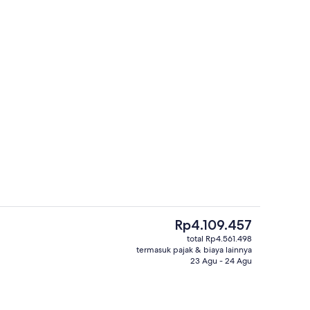
Kamar Double Khas | Meja kerja, setrik
Harga
Rp4.109.457
saat
total Rp4.561.498
ini
termasuk pajak & biaya lainnya
etrika/meja setrika, dan Wi-Fi gratis
Meja kerja, setrika/meja setrika, dan W
Rp4.109.457
23 Agu - 24 Agu