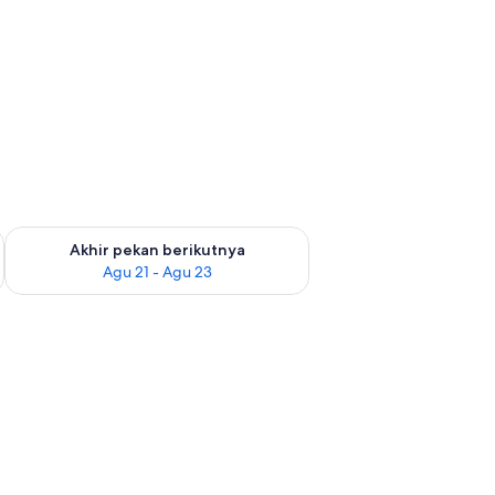
 ini Agu 14 - Agu 16
Periksa ketersediaan untuk akhir pekan berikutnya Agu 21 - A
Akhir pekan berikutnya
Agu 21 - Agu 23
a/meja setrika, dan Wi-Fi gratis