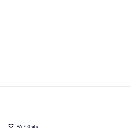
Lain-lain
Meja kerja, s
Wi-Fi Gratis