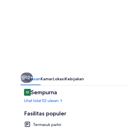
USS
Enterprise
Room
at
the
Itty
Bitty
Inn
12+
Ringkasan
Kamar
Lokasi
Kebijakan
Ulasan
Sempurna
10
10 dari 10
Lihat total 52 ulasan
Fasilitas populer
Termasuk parkir