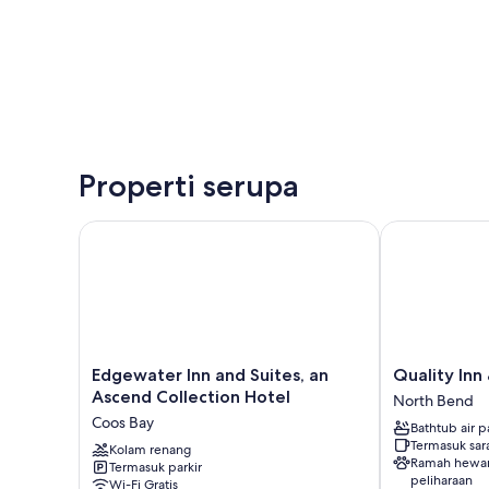
Properti serupa
Edgewater Inn and Suites, an Ascend Collection Hot
Quality Inn &
Edgewater
Quality
Edgewater Inn and Suites, an
Quality Inn
Inn
Inn
Ascend Collection Hotel
North Bend
and
&
Coos Bay
Bathtub air p
Suites,
Suites
Termasuk sar
an
Kolam renang
at
Ramah hewa
Termasuk parkir
Ascend
Coos
peliharaan
Wi-Fi Gratis