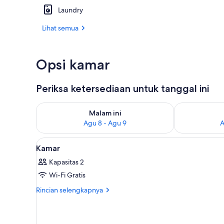
Laundry
Eksterior
Lihat semua
Opsi kamar
Periksa ketersediaan untuk tanggal ini
Periksa ketersediaan untuk malam ini Agu 8 - Agu 9
Periksa keter
Malam ini
Agu 8 - Agu 9
A
Lihat
Meja kerja, setrika/meja setrika
1
Kamar
semua
Kapasitas 2
foto
Wi-Fi Gratis
untuk
Kamar
Rincian
Rincian selengkapnya
lebih
lanjut
untuk