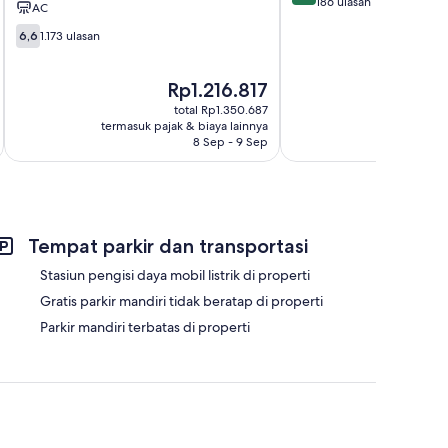
Bay
dari
186 ulasan
AC
10,
6.6
6,6
1.173 ulasan
Sangat
dari
Baik,
10,
186
1.173
Harga
H
Rp1.216.817
ulasan
ulasan
sekarang
s
total Rp1.350.687
Rp1.216.817
R
termasuk pajak & biaya lainnya
termasuk paj
8 Sep - 9 Sep
Tempat parkir dan transportasi
Stasiun pengisi daya mobil listrik di properti
Gratis parkir mandiri tidak beratap di properti
Parkir mandiri terbatas di properti