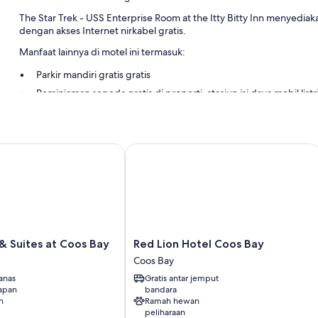
The Star Trek - USS Enterprise Room at the Itty Bitty Inn menyediak
dengan akses Internet nirkabel gratis.
Manfaat lainnya di motel ini termasuk:
Parkir mandiri gratis gratis
Peminjaman sepeda gratis di properti, stasiun isi daya mobil list
Cagar alam
Fitur kamar
el
 Suites at Coos Bay
Red Lion Hotel Coos Bay
Semua kamar tamu di The Star Trek - USS Enterprise Room at the Itty Bi
Fasilitas ekstra termasuk:
Televisi 29-inci dengan TV kabel
Ketel listrik, atas permintaan, dan meja tulis
Red
 & Suites at Coos Bay
Red Lion Hotel Coos Bay
Lion
Coos Bay
Hotel
anas
Gratis antar jemput
Coos
apan
bandara
Bay
n
Ramah hewan
Coos
peliharaan