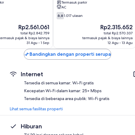
Bay
kir
Termasuk parkir
AC
6.6
6,6
1.017 ulasan
dari
10,
Harga
Harga
Rp2.561.061
Rp2.315.652
1.017
sekarang
sekarang
total Rp2.842.759
total Rp2.570.337
ulasan
Rp2.561.061
Rp2.315.652
termasuk pajak & biaya lainnya
termasuk pajak & biaya lainnya
31 Agu - 1 Sep
12 Agu - 13 Agu
Bandingkan dengan properti serupa
Internet
Tersedia di semua kamar: Wi-Fi gratis
Kecepatan Wi-Fi dalam kamar: 25+ Mbps
Tersedia di beberapa area publik: Wi-Fi gratis
Lihat semua fasilitas properti
Hiburan
TV 29 inci dengan saluran kabel