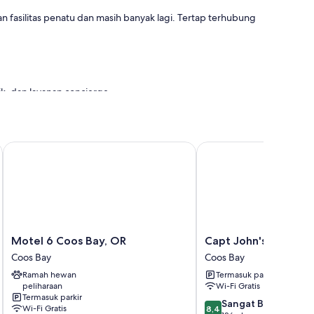
an fasilitas penatu dan masih banyak lagi. Tertap terhubung
rik, dan layanan concierge
Motel 6 Coos Bay, OR
Capt John's Motel
tty Inn memiliki fasilitas seperti WiFi gratis.
Motel
Capt
Motel 6 Coos Bay, OR
Capt John's Motel
6
John's
Coos Bay
Coos Bay
Coos
Motel
Ramah hewan
Termasuk parkir
Bay,
Coos
peliharaan
Wi-Fi Gratis
OR
Bay
Termasuk parkir
Coos
8.4
Sangat Baik
Wi-Fi Gratis
8,4