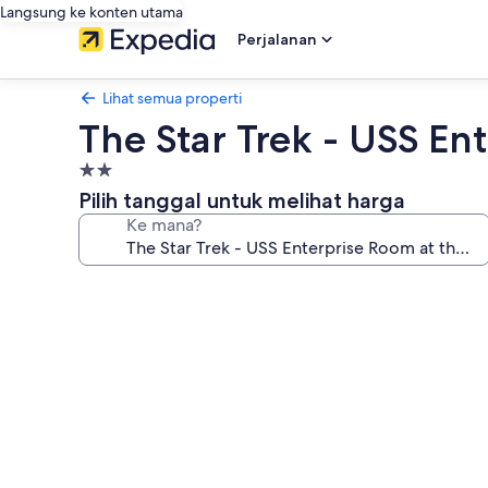
Langsung ke konten utama
Perjalanan
Lihat semua properti
The Star Trek - USS Ent
Properti
bintang
Pilih tanggal untuk melihat harga
2.0
Ke mana?
Galeri
foto
untuk
The
Star
Trek
-