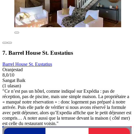
7. Barrel House St. Eustatius
Barrel House St. Eustatius
Oranjestad
8,0/10
Sangat Baik
(1 ulasan)
"Ce n’est pas un hôtel, comme indiqué sur Expédia : pas de
réception, pas de piscine, mais une simple maison. La propriétaire a
« manqué notre réservation » : donc logement pas préparé à notre
arrivée. Puis elle parle de vérifier si nous avons réservé la formule
avec petit déjeuner, alors qu’Expedia affiche que le petit déjeuner est
compris… A noter aussi que la terrasse devant la maison ( côté mer)
est celle du restaurant voisin."