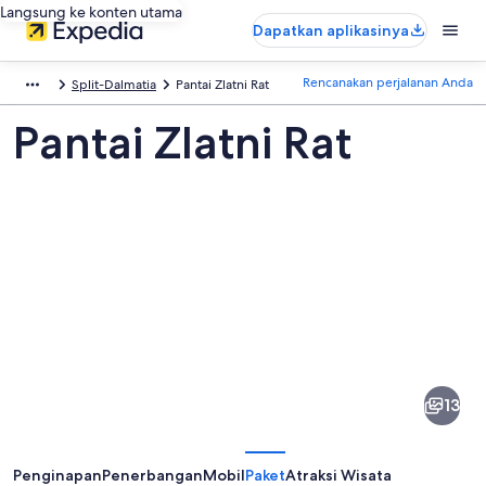
Langsung ke konten utama
Dapatkan aplikasinya
Rencanakan perjalanan Anda
Split-Dalmatia
Pantai Zlatni Rat
Pantai Zlatni Rat
Foto
dari
Pantai
13
Zlatni
Rat
Penginapan
Penerbangan
Mobil
Paket
Atraksi Wisata