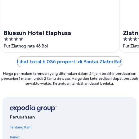
Bluesun Hotel Elaphusa
Zlatn
4
4
out
out
Put Zlatnog rata 46 Bol
Put Zlat
of
of
5
5
Lihat total 6.036 properti di Pantai Zlatni Rat
Harga per malam terendah yang ditemukan dalam 24 jam terakhir berdasarkan
pencarian 1 malam untuk 2 tamu dewasa. Harga dan ketersediaan dapat berubah
sewaktu-waktu. Ketentuan tambahan dapat berlaku.
Perusahaan
Tentang Kami
Karier