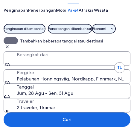
Penginapan
Penerbangan
Mobil
Paket
Atraksi Wisata
Penginapan ditambahkan
Penerbangan ditambahkan
Ekonomi
Pelabuhan Honningsvåg
Tambahkan beberapa tanggal atau destinasi
Berangkat dari
Pergi ke
Pelabuhan Honningsvåg, Nordkapp, Finnmark, Norwe
Tanggal
Jum, 28 Agu - Sen, 31 Agu
Traveler
2 traveler, 1 kamar
Cari
Jelajahi peta