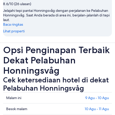
8.6/10 (26 ulasan)
Jelajahi tepi pantai Honningsvåg dengan perjalanan ke Pelabuhan
Honningsvåg. Saat Anda berada di area ini, berjalan-jalanlah di tepi
laut.
Baca ringkas
Lihat properti
Opsi Penginapan Terbaik
Dekat Pelabuhan
Honningsvåg
Cek ketersediaan hotel di dekat
Pelabuhan Honningsvåg
Periksa
Malam ini
9 Agu - 10 Agu
semua
harga
Periksa
Besok malam
10 Agu - 11 Agu
di
harga