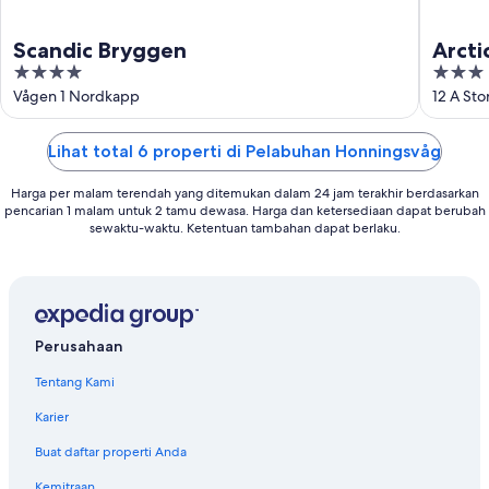
Scandic Bryggen
Arcti
4
3
out
out
Vågen 1 Nordkapp
12 A St
of
of
5
5
Lihat total 6 properti di Pelabuhan Honningsvåg
Harga per malam terendah yang ditemukan dalam 24 jam terakhir berdasarkan
pencarian 1 malam untuk 2 tamu dewasa. Harga dan ketersediaan dapat berubah
sewaktu-waktu. Ketentuan tambahan dapat berlaku.
Perusahaan
Tentang Kami
Karier
Buat daftar properti Anda
Kemitraan