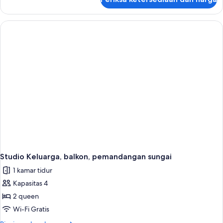
untuk
Asrama
Umum
Keluarga,
balkon,
pemandangan
sungai
Studio Keluarga, balkon, pemandangan sungai
1 kamar tidur
Kapasitas 4
2 queen
Wi-Fi Gratis