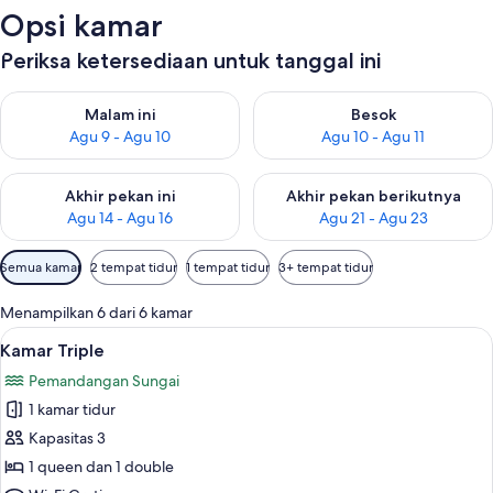
Opsi kamar
Periksa ketersediaan untuk tanggal ini
Periksa ketersediaan untuk malam ini Agu 9 - Agu 10
Periksa ketersediaan untuk be
Malam ini
Besok
Agu 9 - Agu 10
Agu 10 - Agu 11
Periksa ketersediaan untuk akhir pekan ini Agu 14 - Agu 16
Periksa ketersediaan untuk ak
Akhir pekan ini
Akhir pekan berikutnya
Agu 14 - Agu 16
Agu 21 - Agu 23
Filter
Semua kamar
2 tempat tidur
1 tempat tidur
3+ tempat tidur
tersedia
untuk
Menampilkan 6 dari 6 kamar
kamar
Lihat
Kamar Triple | Kedap suara, setrika/mej
10
Kamar Triple
semua
Pemandangan Sungai
foto
1 kamar tidur
untuk
Kamar
Kapasitas 3
Triple
1 queen dan 1 double