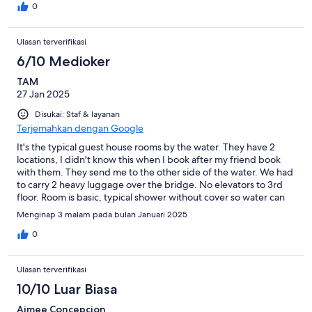
0
Ulasan terverifikasi
6/10 Medioker
TAM
27 Jan 2025
Disukai: Staf & layanan
Terjemahkan dengan Google
It's the typical guest house rooms by the water. They have 2
locations, I didn't know this when I book after my friend book
with them. They send me to the other side of the water. We had
to carry 2 heavy luggage over the bridge. No elevators to 3rd
floor. Room is basic, typical shower without cover so water can
get everywhere. The staff are friendly and nice though. Great
Menginap 3 malam pada bulan Januari 2025
balcony view. They do give you new towels and water. Place is
quiet enough. Bed is on the harder side. We were not lucky, but
0
one of the ac unit was dripping during the night and got some
stuff wet, they did send someone to fix right away in the
Ulasan terverifikasi
morning. Average place, higher price than others in the area.
10/10 Luar Biasa
Aimee Concepcion