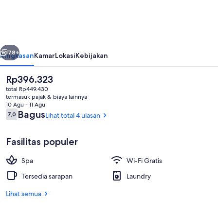
Grand
World
Phu
belumnya
Berikutnya
Quoc
78+
Ringkasan
Kamar
Lokasi
Kebijakan
Harga
Rp396.323
saat
total Rp449.430
ini
termasuk pajak & biaya lainnya
Rp396.323
10 Agu - 11 Agu
Ulasan
Bagus
7,0
Lihat total 4 ulasan
7,0 dari 10
Fasilitas populer
Teras/patio
Spa
Wi-Fi Gratis
Tersedia sarapan
Laundry
Lihat semua