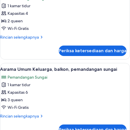
foto
Orang,
1 kamar tidur
untuk
pemandangan
Kamar
Kapasitas 4
sungai
Double
2 queen
Ekonomi,
Wi-Fi Gratis
balkon,
Rincian
Rincian selengkapnya
pemandangan
lebih
sungai
lanjut
Periksa ketersediaan dan harga
untuk
Kamar
Double
Lihat
Asrama Umum Keluarga, balkon, pemand
17
Ekonomi,
Asrama Umum Keluarga, balkon, pemandangan sungai
semua
balkon,
Pemandangan Sungai
pemandangan
foto
sungai
1 kamar tidur
untuk
Asrama
Kapasitas 6
Umum
3 queen
Keluarga,
Wi-Fi Gratis
balkon,
Rincian
Rincian selengkapnya
pemandangan
lebih
sungai
lanjut
Periksa ketersediaan dan harga