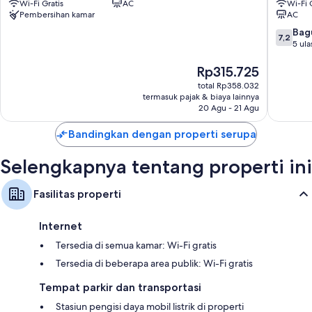
Wi-Fi Gratis
AC
Wi-Fi 
Grand
World
Pembersihan kamar
AC
World
Phu
Phu
Quoc
7.2
Bag
7,2
Quoc
Phu
dari
5 ula
Phu
Quoc
10,
Quoc
Harga
Bagus,
Rp315.725
sekarang
5
total Rp358.032
Rp315.725
ulasan
termasuk pajak & biaya lainnya
20 Agu - 21 Agu
Bandingkan dengan properti serupa
Selengkapnya tentang properti ini
Fasilitas properti
Internet
Tersedia di semua kamar: Wi-Fi gratis
Tersedia di beberapa area publik: Wi-Fi gratis
Tempat parkir dan transportasi
Stasiun pengisi daya mobil listrik di properti