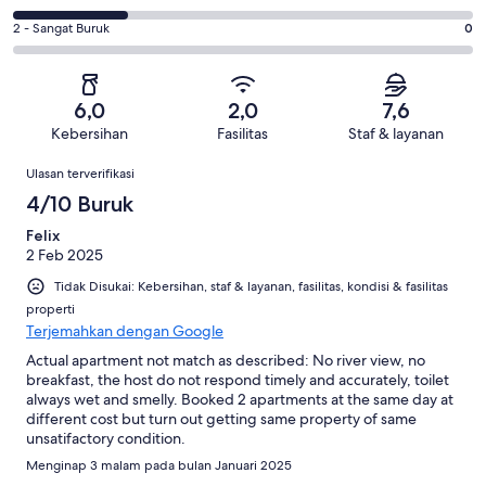
1
-
1
4
dari
Medioker.
Penilaian
2 - Sangat Buruk
0
dari
-
4
1
2
4
Buruk.
ulasan
dari
-
ulasan
1
4
Sangat
dari
6,0
2,0
7,6
ulasan
Buruk.
4
Kebersihan
Fasilitas
Staf & layanan
0
ulasan
Ulasan
dari
Ulasan terverifikasi
4
4/10 Buruk
ulasan
Felix
2 Feb 2025
Tidak Disukai: Kebersihan, staf & layanan, fasilitas, kondisi & fasilitas
properti
Terjemahkan dengan Google
Actual apartment not match as described: No river view, no
breakfast, the host do not respond timely and accurately, toilet
always wet and smelly. Booked 2 apartments at the same day at
different cost but turn out getting same property of same
unsatifactory condition.
Menginap 3 malam pada bulan Januari 2025