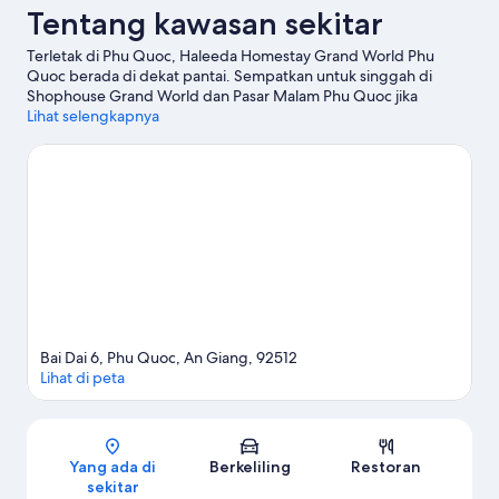
Tentang kawasan sekitar
Terletak di Phu Quoc, Haleeda Homestay Grand World Phu
Quoc berada di dekat pantai. Sempatkan untuk singgah di
Shophouse Grand World dan Pasar Malam Phu Quoc jika
berbelanja ada dalam agenda Anda, atau kunjungi objek wisata
Lihat selengkapnya
populer kawasan ini, misalnya VinWonders Phu Quoc. Vinpearl
Safari dan Peternakan Lebah Phu Quoc juga patut untuk
dikunjungi. Dengan snorkeling, paralayar, dan tur perahu di
sekitar, ada banyak petualangan yang menanti Anda di perairan.
Kunjungi panduan perjalanan kami untuk Phu Quoc
Lihat Hostel lainnya di Phu Quoc
Bai Dai 6, Phu Quoc, An Giang, 92512
Lihat di peta
Peta
Yang ada di
Berkeliling
Restoran
sekitar