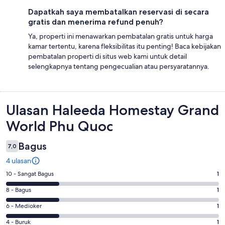
Dapatkah saya membatalkan reservasi di secara
gratis dan menerima refund penuh?
Ya, properti ini menawarkan pembatalan gratis untuk harga
kamar tertentu, karena fleksibilitas itu penting! Baca kebijakan
pembatalan properti di situs web kami untuk detail
selengkapnya tentang pengecualian atau persyaratannya.
Ulasan
Ulasan Haleeda Homestay Grand
World Phu Quoc
Bagus
7,0
4 ulasan
Penilaian
10 - Sangat Bagus
1
10
Penilaian
8 - Bagus
1
-
8
Sangat
Penilaian
6 - Medioker
1
-
Bagus.
6
Bagus.
Penilaian
4 - Buruk
1