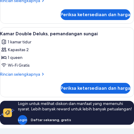
Rincian
Rincian selengkapnya
lebih
lanjut
Periksa ketersediaan dan harga
untuk
Studio
Keluarga,
Lihat
Kamar Double Deluks, pemandangan sung
3
balkon,
Kamar Double Deluks, pemandangan sungai
semua
pemandangan
1 kamar tidur
sungai
foto
Kapasitas 2
untuk
Kamar
1 queen
Double
Wi-Fi Gratis
Deluks,
Rincian
Rincian selengkapnya
pemandangan
lebih
sungai
lanjut
Periksa ketersediaan dan harga
untuk
Kamar
Double
Login untuk melihat diskon dan manfaat yang memenuhi
Deluks,
syarat. Lebih banyak reward untuk lebih banyak petualangan!
pemandangan
sungai
Login
Daftar sekarang, gratis