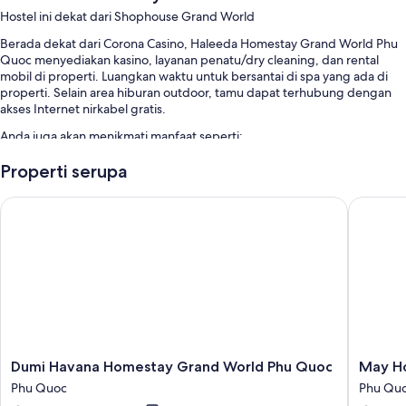
Hostel ini dekat dari Shophouse Grand World
Berada dekat dari Corona Casino, Haleeda Homestay Grand World Phu
Quoc menyediakan kasino, layanan penatu/dry cleaning, dan rental
mobil di properti. Luangkan waktu untuk bersantai di spa yang ada di
properti. Selain area hiburan outdoor, tamu dapat terhubung dengan
akses Internet nirkabel gratis.
Anda juga akan menikmati manfaat seperti:
Layanan limo/towncar, sarapan sesuai pesanan (biaya tambahan),
Properti serupa
dan stasiun isi daya mobil listrik
Dumi Havana Homestay Grand World Phu Quoc
May Hou
Furnitur outdoor, meja pemesanan tur/tiket, dan penitipan koper
Fitur kamar
Semua kamar tidur di Haleeda Homestay Grand World Phu Quoc
mempunyai kenyamanan seperti WiFi gratis dan kedap suara.
Fasilitas lainnya termasuk:
Kamar mandi dengan shower dan kloset
Lemari es kecil dan atas permintaan
Dumi
May
Dumi Havana Homestay Grand World Phu Quoc
May Ho
Havana
House
Phu Quoc
Phu Qu
Homestay
Grand