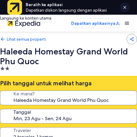
Beralih ke aplikasi
Dapatkan diskon langsung dengan aplikasi
Langsung ke konten utama
Dapatkan aplikasinya
Lihat semua properti
Haleeda Homestay Grand World
Phu Quoc
Properti
bintang
2.0
Pilih tanggal untuk melihat harga
Ke mana?
Tanggal
Traveler