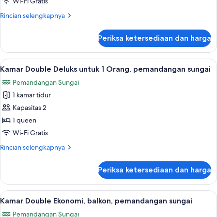
Wi-Fi Gratis
Rincian
Rincian selengkapnya
lebih
lanjut
Periksa ketersediaan dan harga
untuk
Kamar
Triple
Lihat
Kamar Double Deluks untuk 1 Orang, p
19
Kamar Double Deluks untuk 1 Orang, pemandangan sungai
semua
Pemandangan Sungai
foto
1 kamar tidur
untuk
Kamar
Kapasitas 2
Double
1 queen
Deluks
Wi-Fi Gratis
untuk
Rincian
Rincian selengkapnya
1
lebih
Orang,
lanjut
Periksa ketersediaan dan harga
untuk
pemandangan
Kamar
sungai
Double
Lihat
Kamar Double Ekonomi, balkon, pemand
16
Deluks
Kamar Double Ekonomi, balkon, pemandangan sungai
semua
untuk
Pemandangan Sungai
1