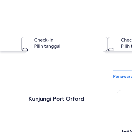
Check-in
Chec
Pilih tanggal
Pilih
Jelajahi peta
Penawara
Jot's R
Port Orford
Kunjungi Port Orford
Jot'