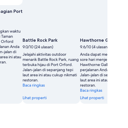
agian Port
ngkan waktu
i Taman
Battle Rock Park
Hawthorne Gallery
 Orford
alanan Anda
9.0/10 (24 ulasan)
9.6/10 (4 ulasan)
n-jalan di
Jelajahi aktivitas outdoor
Anda dapat meluangkan w
area ini atau
menarik Battle Rock Park, ruang
sore hari menjelajahi pame
ran.
terbuka hijau di Port Orford.
Hawthorne Gallery selama
Jalan-jalan di sepanjang tepi
perjalanan Anda di Port Or
laut area ini atau cukup nikmati
Jalan-jalan di sepanjang te
restoran.
laut area ini atau cukup nik
Baca ringkas
restoran.
Baca ringkas
Lihat properti
Lihat properti