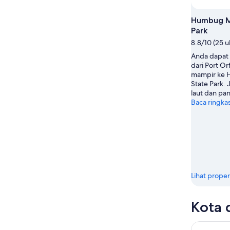
Agu
Agu
-
Humbug M
9
Park
Agu
8.8/10 (25 u
Anda dapat 
dari Port Or
mampir ke 
State Park. J
laut dan pant
Baca ringka
Lihat proper
Kota 