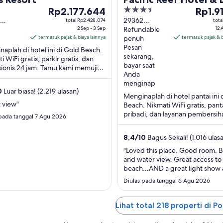
Harga
3.5
Harga
Rp2.177.644
Show
Rp1.9
Rp2.177.644
out
Rp1.910
29362
total Rp2.428.074
tota
erburn
2 Sep - 3 Sep
Ellensburg
Refundable
12 
per
of
per
Rd. Gold
termasuk pajak & biaya lainnya
Hwy 101 Gold
penuh
termasuk pajak & b
malam
5
malam
 OR
Beach OR
Pesan
aplah di hotel ini di Gold Beach.
dari
dari
sekarang,
i WiFi gratis, parkir gratis, dan
2
12
bayar saat
ionis 24 jam. Tamu kami memuji
Sep
Agu
Anda
an dan staf di ulasan kami. Objek
hingga
hingga
menginap
0
Luar biasa! (2.219 ulasan)
3
13
Menginaplah di hotel pantai ini 
Sep
Agu
 view"
Beach. Nikmati WiFi gratis, pant
pribadi, dan layanan pembersih
 pada tanggal 7 Agu 2026
harian. Tamu kami memuji staf 
kebersihan kamar ...
8,4
/
10
Bagus Sekali! (1.016 ulas
"Loved this place. Good room. 
and water view. Great access to
beach…AND a great light show 
Diulas pada tanggal 6 Agu 2026
Lihat total 218 properti di P