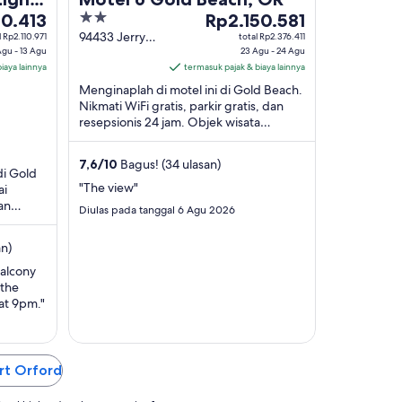
2
Harga
10.413
Rp2.150.581
.413
out
Rp2.150.581
94433 Jerrys
l Rp2.110.971
total Rp2.376.411
Agu - 13 Agu
Flat Rd Gold
23 Agu - 24 Agu
of
per
iaya lainnya
Beach OR
termasuk pajak & biaya lainnya
5
malam
Menginaplah di motel ini di Gold Beach.
dari
Nikmati WiFi gratis, parkir gratis, dan
23
resepsionis 24 jam. Objek wisata
Agu
populer seperti Jembatan Patterson
hingga
dan Taman ...
7,6
/
10
Bagus! (34 ulasan)
24
di Gold
Agu
"The view"
ai
an
Diulas pada tanggal 6 Agu 2026
dan
an)
Balcony
 the
at 9pm."
ort Orford