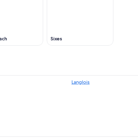
ach
Sixes
Langlois