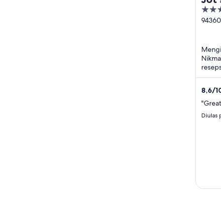
2.5
out
94360
Wedd
of
Loop 
5
Beach
Mengin
Nikmat
reseps
restor
...
8,6
/
1
"Great
Diulas