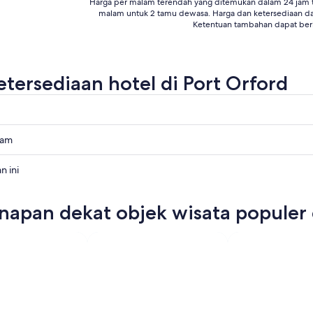
Harga per malam terendah yang ditemukan dalam 24 jam te
malam untuk 2 tamu dewasa. Harga dan ketersediaan d
Ketentuan tambahan dapat ber
etersediaan hotel di Port Orford
lam
n ini
napan dekat objek wisata populer 