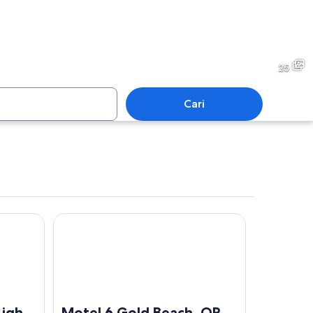
ord
Port Orford
25
Cari
ord
Port Orford
how
Motel 6 Gold Beach, OR
Light
Motel 6 Gold Beach, OR