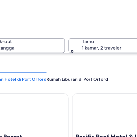
Port Orf
k-out
Tamu
 tanggal
1 kamar, 2 traveler
Port Orf
n Hotel di Port Orford
Rumah Liburan di Port Orford
esort
Pacific Reef Hotel & Light S
s Resort
Pacific Reef Hotel & 