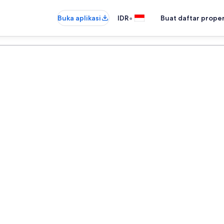
•
Buka aplikasi
IDR
Buat daftar prope