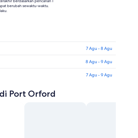
rakhir berdasarkan pencarian 1
apat berubah sewaktu-waktu.
laku.
7 Agu - 8 Agu
8 Agu - 9 Agu
7 Agu - 9 Agu
di Port Orford