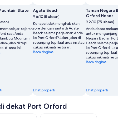
ountain State
Agate Beach
Taman Negara B
Orford Heads
9.6/10 (5 ulasan)
lasan)
9.2/10 (75 ulasan)
Kenapa tidak menghabiskan
sore dengan santai di Agate
mempelajari sejarah
Anda dapat melua
Beach selama perjalanan Anda
ford saat Anda
untuk mengunjung
ke Port Orford? Jalan-jalan di
Humbug Mountain
Negara Bagian Port
sepanjang tepi laut area ini atau
alan-jalan di tepi
Heads selama perj
cukup nikmati restoran.
ai di area ini.
ke Port Orford. Jala
Baca ringkas
s
sepanjang tepi laut 
cukup nikmati resto
Baca ringkas
ti
Lihat properti
Lihat properti
di dekat Port Orford