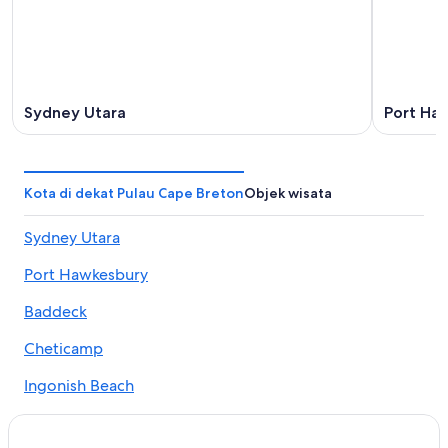
Sydney Utara
Port Ha
Kota di dekat Pulau Cape Breton
Objek wisata
Sydney Utara
Port Hawkesbury
Baddeck
Cheticamp
Ingonish Beach
Margaree Forks