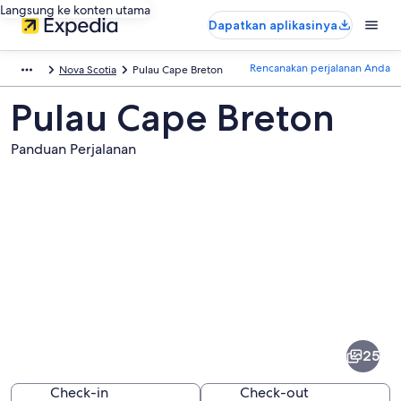
Langsung ke konten utama
Dapatkan aplikasinya
Rencanakan perjalanan Anda
Nova Scotia
Pulau Cape Breton
Pulau Cape Breton
Panduan Perjalanan
Foto
dari
Pulau
25
Cape
Breton
Check-in
Check-out