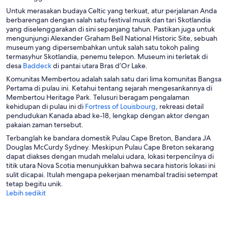
u
Untuk merasakan budaya Celtic yang terkuat, atur perjalanan Anda
k
berbarengan dengan salah satu festival musik dan tari Skotlandia
a
yang diselenggarakan di sini sepanjang tahun. Pastikan juga untuk
d
mengunjungi Alexander Graham Bell National Historic Site, sebuah
i
museum yang dipersembahkan untuk salah satu tokoh paling
j
termasyhur Skotlandia, penemu telepon. Museum ini terletak di
e
T
desa
Baddeck
di pantai utara Bras d’Or Lake.
n
e
Komunitas Membertou adalah salah satu dari lima komunitas Bangsa
d
r
Pertama di pulau ini. Ketahui tentang sejarah mengesankannya di
e
b
Membertou Heritage Park. Telusuri beragam pengalaman
l
u
T
kehidupan di pulau ini di
Fortress of Louisbourg
, rekreasi detail
a
k
e
pendudukan Kanada abad ke-18, lengkap dengan aktor dengan
b
a
r
pakaian zaman tersebut.
a
d
b
r
Terbanglah ke bandara domestik Pulau Cape Breton, Bandara JA
i
u
u
Douglas McCurdy Sydney. Meskipun Pulau Cape Breton sekarang
j
k
dapat diakses dengan mudah melalui udara, lokasi terpencilnya di
e
a
titik utara Nova Scotia menunjukkan bahwa secara historis lokasi ini
n
d
sulit dicapai. Itulah mengapa pekerjaan menambal tradisi setempat
d
i
tetap begitu unik.
e
j
Lebih sedikit
l
e
a
n
b
d
a
e