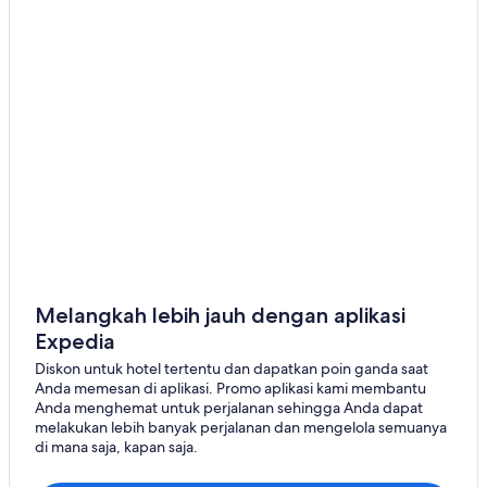
Iona
Nyanza
Port Morien
Judique
Mabou
Melangkah lebih jauh dengan aplikasi
Expedia
Diskon untuk hotel tertentu dan dapatkan poin ganda saat
Anda memesan di aplikasi. Promo aplikasi kami membantu
Anda menghemat untuk perjalanan sehingga Anda dapat
melakukan lebih banyak perjalanan dan mengelola semuanya
di mana saja, kapan saja.