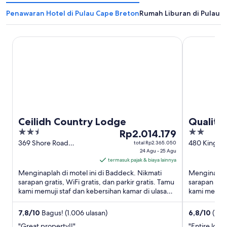
r
l
u
Penawaran Hotel di Pulau Cape Breton
Rumah Liburan di Pulau 
a
b
a
Ceilidh Country Lodge
Quality Inn 
r
u
Ceilidh Country Lodge
Quality 
2.5
Harga
2
Rp2.014.179
out
Rp2.014.179
out
369 Shore Road
480 Kings 
total Rp2.365.050
Baddeck NS
24 Agu - 25 Agu
NS
of
per
of
termasuk pajak & biaya lainnya
5
malam
5
Menginaplah di motel ini di Baddeck. Nikmati
Menginaplah 
dari
sarapan gratis, WiFi gratis, dan parkir gratis. Tamu
sarapan grat
24
kami memuji staf dan kebersihan kamar di ulasan
kami memuji 
Agu
kami. Objek ...
Objek wisata
hingga
7,8
/
10
Bagus! (1.006 ulasan)
6,8
/
10
(1.97
25
"Great property!!"
"Entire loca