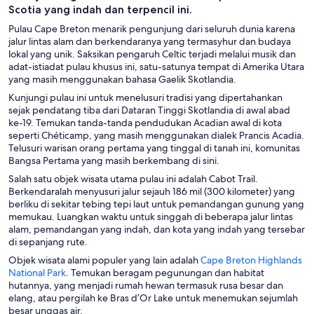
Scotia yang indah dan terpencil ini.
Pulau Cape Breton menarik pengunjung dari seluruh dunia karena
jalur lintas alam dan berkendaranya yang termasyhur dan budaya
lokal yang unik. Saksikan pengaruh Celtic terjadi melalui musik dan
adat-istiadat pulau khusus ini, satu-satunya tempat di Amerika Utara
yang masih menggunakan bahasa Gaelik Skotlandia.
Kunjungi pulau ini untuk menelusuri tradisi yang dipertahankan
sejak pendatang tiba dari Dataran Tinggi Skotlandia di awal abad
ke-19. Temukan tanda-tanda pendudukan Acadian awal di kota
seperti Chéticamp, yang masih menggunakan dialek Prancis Acadia.
Telusuri warisan orang pertama yang tinggal di tanah ini, komunitas
Bangsa Pertama yang masih berkembang di sini.
Salah satu objek wisata utama pulau ini adalah Cabot Trail.
Berkendaralah menyusuri jalur sejauh 186 mil (300 kilometer) yang
berliku di sekitar tebing tepi laut untuk pemandangan gunung yang
memukau. Luangkan waktu untuk singgah di beberapa jalur lintas
alam, pemandangan yang indah, dan kota yang indah yang tersebar
di sepanjang rute.
Objek wisata alami populer yang lain adalah
Cape Breton Highlands
T
National Park
. Temukan beragam pegunungan dan habitat
e
hutannya, yang menjadi rumah hewan termasuk rusa besar dan
r
elang, atau pergilah ke Bras d’Or Lake untuk menemukan sejumlah
b
besar unggas air.