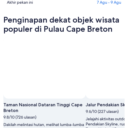
Cape
di
Cek
Akhir pekan ini
7 Agu - 9 Agu
Breton
Pulau
harga
untuk
Cape
di
Penginapan dekat objek wisata
malam
Breton
Pulau
ini,
untuk
Cape
populer di Pulau Cape Breton
7
besok
Breton
Agu
malam,
untuk
-
8
akhir
8
Agu
pekan
Agu
-
ini,
9
7
Agu
Agu
-
9
Agu
Taman Nasional Dataran Tinggi Cape
Jalur Pendakian Sky
Breton
9.6/10 (227 ulasan)
9.8/10 (726 ulasan)
Jelajahi aktivitas outdo
Pendakian Skyline, ruan
Dakilah melintasi hutan, melihat lumba-lumba