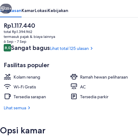
belumnya
Berikutnya
35+
Ringkasan
Kamar
Lokasi
Kebijakan
Harga
Rp1.117.440
saat
total Rp1.394.962
ini
termasuk pajak & biaya lainnya
Rp1.117.440
6 Sep - 7 Sep
Ulasan
Sangat bagus
8,0
Lihat total 125 ulasan
8,0 dari 10
Fasilitas populer
Eksterior
Kolam renang
Ramah hewan peliharaan
Wi-Fi Gratis
AC
Tersedia sarapan
Tersedia parkir
Lihat semua
Opsi kamar