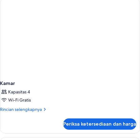
Comfort
Kamar
Kapasitas 4
Wi-Fi Gratis
Rincian
Rincian selengkapnya
lebih
lanjut
Periksa ketersediaan dan harga
untuk
Kamar