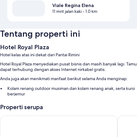
Viale Regina Elena
11 mnt jalan kaki
- 1.0 km
Tentang properti ini
Hotel Royal Plaza
Hotel kelas atas ini dekat dari Pantai Rimini
Hotel Royal Plaza menyediakan pusat bisnis dan masih banyak lagi. Tamu
dapat terhubung dengan akses Internet nirkabel gratis.
Anda juga akan menikmati manfaat berikut selama Anda menginap:
Kolam renang outdoor musiman dan kolam renang anak, serta kursi
berjemur
Sarapan prasmanan (biaya tambahan), parkir di properti, dan
Properti serupa
properti bebas-rokok
Resepsionis 24 jam, furnitur outdoor, dan aula perjamuan
Hotel Corallo Rimini
Hotel Es
Room features
All 55 rooms offer comforts such as air conditioning, as well as