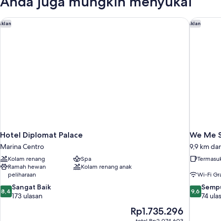
Anda juga mungkin menyukai
Hotel Diplomat Palace
We Me Su
Iklan
Iklan
Hotel Diplomat Palace
We Me S
Marina Centro
9,9 km dar
Kolam renang
Spa
Termasuk
Ramah hewan
Kolam renang anak
peliharaan
Wi-Fi Gra
8.4
9.6
Sangat Baik
Semp
8,4
9,6
dari
dari
173 ulasan
74 ula
10,
10,
Harga
Rp1.735.296
Sangat
Sempurna
sekarang