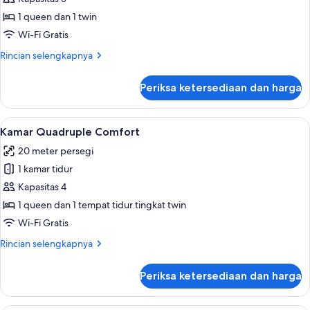
Triple
1 queen dan 1 twin
Comfort
Wi-Fi Gratis
Rincian
Rincian selengkapnya
lebih
lanjut
Periksa ketersediaan dan harga
untuk
Kamar
Triple
Lihat
Kamar Quadruple Comfort | Minibar, br
6
Comfort
Kamar Quadruple Comfort
semua
20 meter persegi
foto
1 kamar tidur
untuk
Kamar
Kapasitas 4
Quadruple
1 queen dan 1 tempat tidur tingkat twin
Comfort
Wi-Fi Gratis
Rincian
Rincian selengkapnya
lebih
lanjut
Periksa ketersediaan dan harga
untuk
Kamar
Quadruple