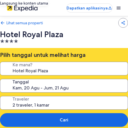
Langsung ke konten utama
Dapatkan aplikasinya
Lihat semua properti
Hotel Royal Plaza
Properti
bintang
4.0
Pilih tanggal untuk melihat harga
Ke mana?
Tanggal
Traveler
Cari