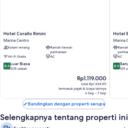
thoughtful touches like free WiFi and safes.
Manfaat lainnya termasuk:
Shower rainfall, perlengkapan mandi gratis, dan pengering rambut
Penghangat ruangan, setiap hari, dan meja tulis
Hotel
Hotel
Hotel Corallo Rimini
Hotel 
Corallo
Esedra
Marina Centro
Marina 
Rimini
Marina
Kolam renang
Ramah hewan
Ramah
Marina
Centro
peliharaan
peliha
Centro
Wi-Fi Gratis
AC
AC
8.6
8.0
Luar Biasa
San
8,6
8,0
dari
dari
205 ulasan
129 u
10,
10,
Harga
Rp1.119.000
Luar
Sangat
sekarang
Biasa,
Baik,
total Rp1.334.511
Rp1.119.000
termasuk pajak & biaya lainnya
205
129
6 Sep - 7 Sep
ulasan
ulasan
Bandingkan dengan properti serupa
Selengkapnya tentang properti ini