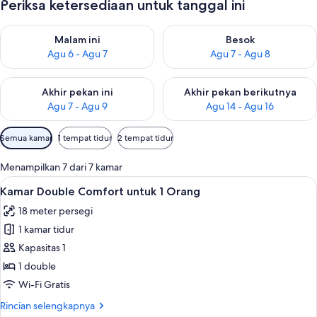
Periksa ketersediaan untuk tanggal ini
Periksa ketersediaan untuk malam ini Agu 6 - Agu 7
Periksa ketersediaan untuk be
Malam ini
Besok
Agu 6 - Agu 7
Agu 7 - Agu 8
Periksa ketersediaan untuk akhir pekan ini Agu 7 - Agu 9
Periksa ketersediaan untuk ak
Akhir pekan ini
Akhir pekan berikutnya
Agu 7 - Agu 9
Agu 14 - Agu 16
Filter
Semua kamar
1 tempat tidur
2 tempat tidur
tersedia
untuk
Menampilkan 7 dari 7 kamar
kamar
Lihat
Minibar, brankas, meja kerja, dan Wi-Fi
7
Kamar Double Comfort untuk 1 Orang
semua
18 meter persegi
foto
1 kamar tidur
untuk
Kamar
Kapasitas 1
Double
1 double
Comfort
Wi-Fi Gratis
untuk
Rincian
Rincian selengkapnya
1