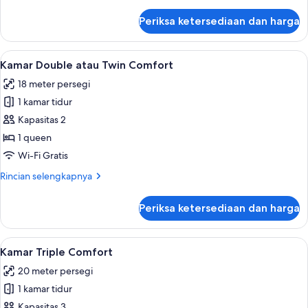
lebih
Orang
lanjut
Periksa ketersediaan dan harga
untuk
Kamar
Double
Lihat
Minibar, brankas, meja kerja, dan Wi-Fi
8
Comfort
Kamar Double atau Twin Comfort
semua
untuk
18 meter persegi
1
foto
Orang
1 kamar tidur
untuk
Kamar
Kapasitas 2
Double
1 queen
atau
Wi-Fi Gratis
Twin
Rincian
Rincian selengkapnya
Comfort
lebih
lanjut
Periksa ketersediaan dan harga
untuk
Kamar
Double
Lihat
Kamar Triple Comfort | Minibar, branka
8
atau
Kamar Triple Comfort
semua
Twin
20 meter persegi
Comfort
foto
1 kamar tidur
untuk
Kamar
Kapasitas 3