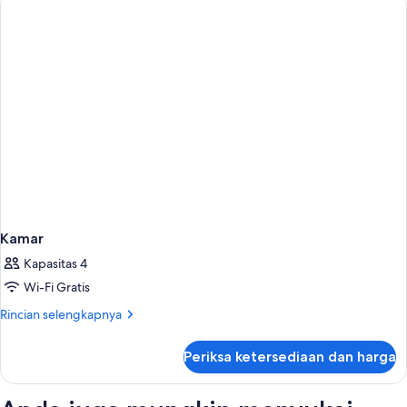
Kamar
Kapasitas 4
Wi-Fi Gratis
Rincian
Rincian selengkapnya
lebih
lanjut
Periksa ketersediaan dan harga
untuk
Kamar