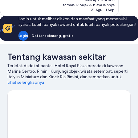
total Rp2.074.603
Baik,
74
Rp1.735.296
termasuk pajak & biaya lainnya
173
ulasan
31 Agu - 1 Sep
ulasan
Login untuk melihat diskon dan manfaat yang memenuhi
syarat. Lebih banyak reward untuk lebih banyak petualangan!
Login
Daftar sekarang, gratis
Tentang kawasan sekitar
Terletak di dekat pantai, Hotel Royal Plaza berada di kawasan
Marina Centro, Rimini. Kunjungi objek wisata setempat, seperti
Italy in Miniature dan Kincir Ria Rimini, dan sempatkan untuk
singgah di Viale Vespucci serta Viale Regina Elena jika Anda ingin
Lihat selengkapnya
berbelanja. Taman Air Arenas dan Fiabilandia juga patut untuk
dikunjungi.
Kunjungi panduan perjalanan kami untuk Rimini