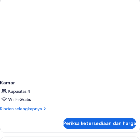
Kamar
Kapasitas 4
Wi-Fi Gratis
Rincian
Rincian selengkapnya
lebih
lanjut
Periksa ketersediaan dan harga
untuk
Kamar