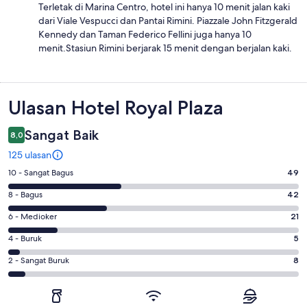
Terletak di Marina Centro, hotel ini hanya 10 menit jalan kaki
dari Viale Vespucci dan Pantai Rimini. Piazzale John Fitzgerald
Kennedy dan Taman Federico Fellini juga hanya 10
menit.Stasiun Rimini berjarak 15 menit dengan berjalan kaki.
Ulasan
Ulasan Hotel Royal Plaza
Sangat Baik
8,0
125 ulasan
Penilaian
10 - Sangat Bagus
49
10
Penilaian
8 - Bagus
42
-
8
Sangat
Penilaian
6 - Medioker
21
-
Bagus.
6
Bagus.
Penilaian
4 - Buruk
5
49
-
42
4
dari
Medioker.
Penilaian
2 - Sangat Buruk
8
dari
-
125
21
2
125
Buruk.
ulasan
dari
-
ulasan
5
125
Sangat