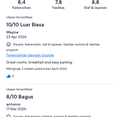
dari
8,4
7,8
8,8
ulasan
Buruk.
125
Kebersihan
Fasilitas
Staf & layanan
8
ulasan
Ulasan
dari
Ulasan terverifikasi
125
10/10 Luar Biasa
ulasan
Wayne
23 Apr 2026
Disukai: Kebersihan, staf & layanan, fasilitas, kondisi & fasilitas
properti
Terjemahkan dengan Google
Great rooms, breakfast and easy parking
Menginap 2 malam pada bulan April 2026
0
Ulasan terverifikasi
8/10 Bagus
antonio
17 Mar 2026
Disukai: Kebersihan, fasilitas, kondisi & fasilitas properti