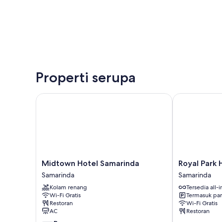
Properti serupa
Midtown Hotel Samarinda
Royal Park Ho
Midtown
Royal
Midtown Hotel Samarinda
Royal Park 
Hotel
Park
Samarinda
Samarinda
Samarinda
Hotel
Kolam renang
Tersedia all-i
Samarinda
Samarinda
Wi-Fi Gratis
Termasuk par
Restoran
Wi-Fi Gratis
AC
Restoran