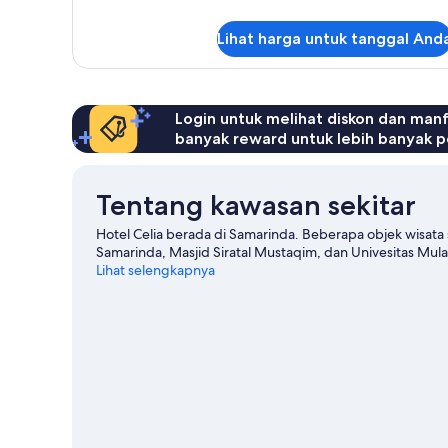
lebih
Double
lanjut
Lihat harga untuk tanggal And
untuk
Superior
Double
Login untuk melihat diskon dan man
banyak reward untuk lebih banyak p
Tentang kawasan sekitar
Hotel Celia berada di Samarinda. Beberapa objek wisata 
Samarinda, Masjid Siratal Mustaqim, dan Univesitas Mu
Lihat selengkapnya