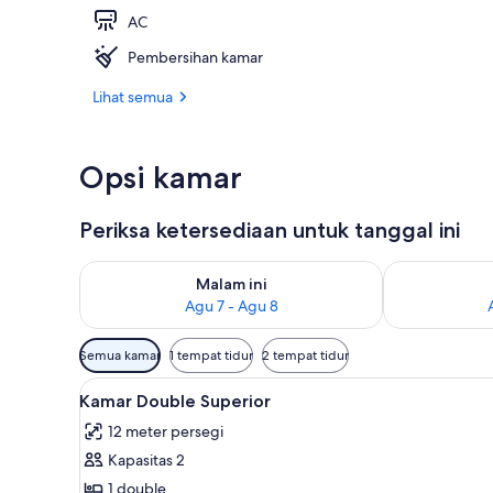
AC
Bagian depan
Pembersihan kamar
Lihat semua
Opsi kamar
Periksa ketersediaan untuk tanggal ini
Periksa ketersediaan untuk malam ini Agu 7 - Agu 8
Periksa keter
Malam ini
Agu 7 - Agu 8
Filter
Semua kamar
1 tempat tidur
2 tempat tidur
tersedia
Lihat
Tirai kedap cahaya dan seprai 
untuk
5
Kamar Double Superior
semua
kamar
12 meter persegi
foto
Kapasitas 2
untuk
Kamar
1 double