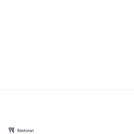
Bagian depa
Resepsionis
Restoran