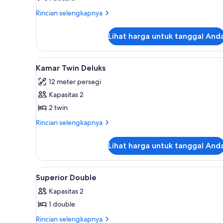
Double
Rincian
Rincian selengkapnya
Superior
lebih
lanjut
Lihat harga untuk tanggal And
untuk
Kamar
Double
Lihat
Tirai kedap cahaya dan seprai 
5
Superior
Kamar Twin Deluks
semua
12 meter persegi
foto
Kapasitas 2
untuk
Kamar
2 twin
Twin
Rincian
Rincian selengkapnya
Deluks
lebih
lanjut
Lihat harga untuk tanggal And
untuk
Kamar
Twin
Lihat
Tirai kedap cahaya dan seprai 
7
Deluks
Superior Double
semua
Kapasitas 2
foto
1 double
untuk
Superior
Rincian
Rincian selengkapnya