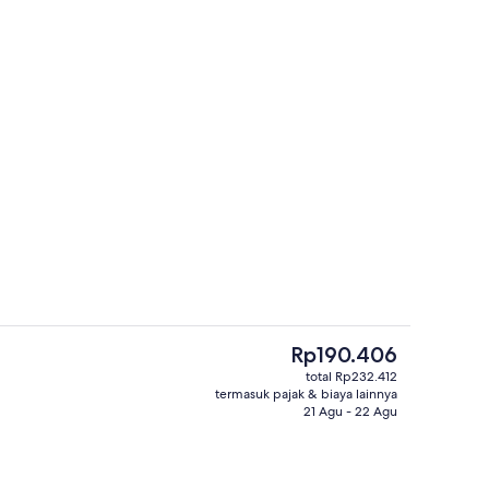
n properti
Lobi
Harga
Rp190.406
saat
total Rp232.412
ini
termasuk pajak & biaya lainnya
Tirai kedap cahaya dan seprai linen
Rp190.406
21 Agu - 22 Agu