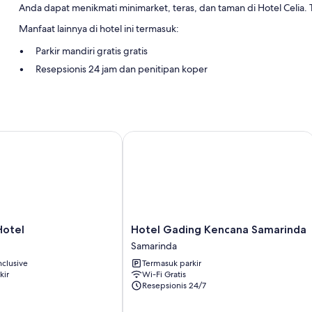
Anda dapat menikmati minimarket, teras, dan taman di Hotel Celia.
Manfaat lainnya di hotel ini termasuk:
Parkir mandiri gratis gratis
Resepsionis 24 jam dan penitipan koper
Fitur kamar
Semua kamar tamu Hotel Celia menyediakan kenyamanan seperti A
tel
Hotel Gading Kencana Samarinda
Manfaat lain termasuk:
Kamar mandi dengan shower
Setiap hari, Pengisi daya/adaptor listrik, dan telepon
Hotel
Hotel
Hotel Gading Kencana Samarinda
Gading
Samarinda
Kencana
nclusive
Termasuk parkir
Samarinda
kir
Wi-Fi Gratis
Samarinda
Resepsionis 24/7