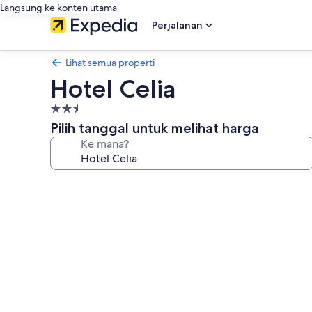
Langsung ke konten utama
Perjalanan
Lihat semua properti
Hotel Celia
Properti
bintang
Pilih tanggal untuk melihat harga
2.5
Ke mana?
Galeri
foto
untuk
Hotel
Celia