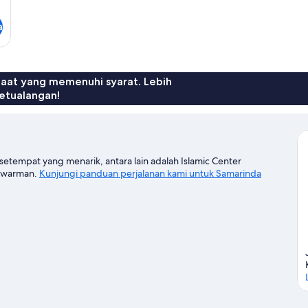
a
faat yang memenuhi syarat. Lebih
etualangan!
setempat yang menarik, antara lain adalah Islamic Center
lawarman.
Kunjungi panduan perjalanan kami untuk Samarinda