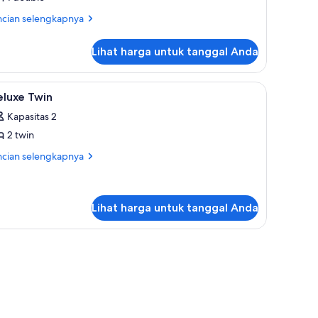
ouble
ncian
ncian selengkapnya
eluks
bih
jut
Lihat harga untuk tanggal Anda
tuk
mar
uble
ihat
Tirai kedap cahaya dan seprai linen
4
luks
eluxe Twin
emua
Kapasitas 2
oto
2 twin
ntuk
eluxe
ncian
ncian selengkapnya
bih
win
jut
tuk
luxe
Lihat harga untuk tanggal Anda
in