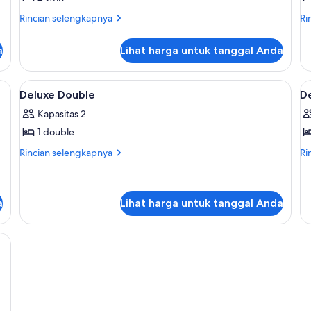
Twin
D
Rincian
Ri
Rincian selengkapnya
Ri
Superior
D
lebih
le
lanjut
lan
a
Lihat harga untuk tanggal Anda
untuk
un
Kamar
Ka
Twin
Do
linen
Lihat
Tirai kedap cahaya dan seprai linen
L
4
Superior
De
Deluxe Double
D
semua
s
Kapasitas 2
foto
f
1 double
untuk
u
Deluxe
D
Rincian
Ri
Rincian selengkapnya
Ri
lebih
le
Double
T
lanjut
lan
untuk
un
Deluxe
De
a
Lihat harga untuk tanggal Anda
Double
Tw
linen