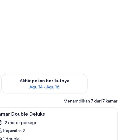
n ini Agu 7 - Agu 9
Periksa ketersediaan untuk akhir pekan berikutnya Agu 14 - A
Akhir pekan berikutnya
Agu 14 - Agu 16
Menampilkan 7 dari 7 kamar
ihat
Tirai kedap cahaya dan seprai linen
5
amar Double Deluks
emua
12 meter persegi
oto
Kapasitas 2
ntuk
amar
1 double