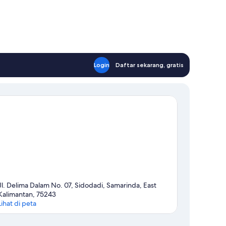
Login
Daftar sekarang, gratis
Jl. Delima Dalam No. 07, Sidodadi, Samarinda, East
Kalimantan, 75243
Lihat di peta
Peta