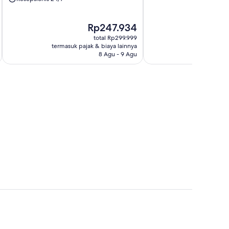
Harga
Rp247.934
sekarang
total Rp299.999
Rp247.934
termasuk pajak & biaya lainnya
termasuk paj
8 Agu - 9 Agu