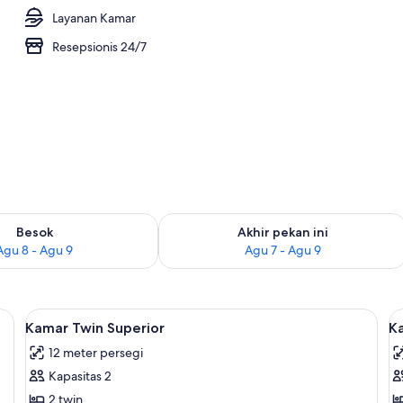
Layanan Kamar
 properti
Resepsionis 24/7
sediaan untuk besok Agu 8 - Agu 9
Periksa ketersediaan untuk akhir peka
Besok
Akhir pekan ini
Agu 8 - Agu 9
Agu 7 - Agu 9
linen
Lihat
Tirai kedap cahaya dan seprai linen
L
5
Kamar Twin Superior
K
semua
s
12 meter persegi
foto
f
Kapasitas 2
untuk
u
Kamar
K
2 twin