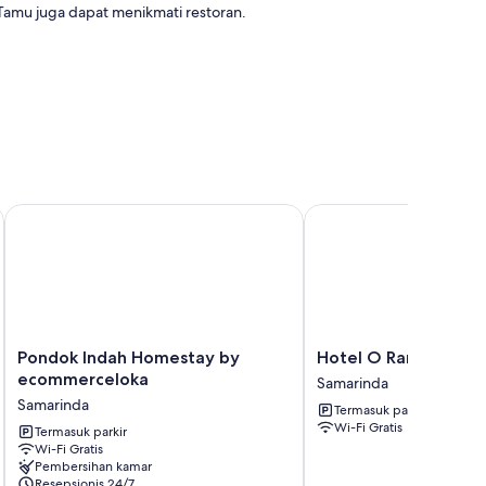
 Tamu juga dapat menikmati restoran.
C.
Pondok Indah Homestay by ecommerceloka
Hotel O Rama Homest
Pondok
Hotel
Pondok Indah Homestay by
Hotel O Rama Home
Indah
O
ecommerceloka
Samarinda
Homestay
Rama
Samarinda
Termasuk parkir
by
Homestay
Wi-Fi Gratis
ecommerceloka
Termasuk parkir
Samarinda
Wi-Fi Gratis
Samarinda
Pembersihan kamar
Resepsionis 24/7