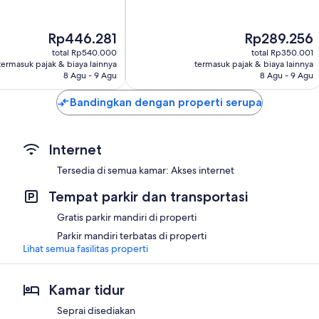
Harga
Harga
Rp446.281
Rp289.256
sekarang
sekarang
total Rp540.000
total Rp350.001
Rp446.281
Rp289.256
termasuk pajak & biaya lainnya
termasuk pajak & biaya lainnya
8 Agu - 9 Agu
8 Agu - 9 Agu
Bandingkan dengan properti serupa
Internet
Tersedia di semua kamar: Akses internet
Tempat parkir dan transportasi
Gratis parkir mandiri di properti
Parkir mandiri terbatas di properti
Lihat semua fasilitas properti
Kamar tidur
Seprai disediakan