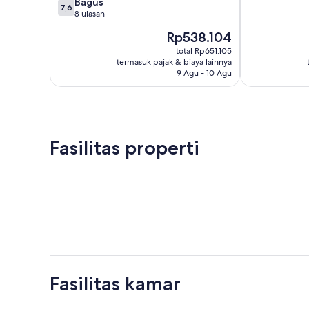
7.6
Bagus
7,6
dari
8 ulasan
10,
Harga
Rp538.104
Bagus,
sekarang
8
total Rp651.105
Rp538.104
termasuk pajak & biaya lainnya
ulasan
9 Agu - 10 Agu
Fasilitas properti
Fasilitas kamar