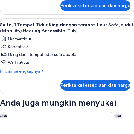
lanjut
(Mobility/Hearing
Periksa ketersediaan dan harga
untuk
Accessible,
Kamar,
Tub)
1
Lihat
Brankas, meja kerja, tirai kedap cahaya
4
Tempat
Suite, 1 Tempat Tidur King dengan tempat tidur Sofa, sudut
semua
Tidur
(Mobility/Hearing Accessible, Tub)
Queen
foto
1 kamar tidur
(Mobility/Hearing
untuk
Accessible,
Kapasitas 3
Suite,
Tub)
1 king dan 1 tempat tidur sofa double
1
Tempat
Wi-Fi Gratis
Tidur
Rincian
Rincian selengkapnya
King
lebih
lanjut
dengan
Periksa ketersediaan dan harga
untuk
tempat
Suite,
tidur
1
Anda juga mungkin menyukai
Sofa,
Tempat
Tidur
sudut
King
Hilton San Jose
Doubletr
Iklan
Iklan
(Mobility/Hearing
dengan
Accessible,
tempat
tidur
Tub)