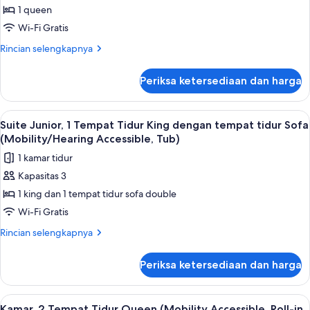
Accessible,
Kamar,
1 queen
Tub)
1
Wi-Fi Gratis
Tempat
Rincian
Rincian selengkapnya
Tidur
lebih
Queen
lanjut
Periksa ketersediaan dan harga
untuk
Kamar,
1
Lihat
Brankas, meja kerja, tirai kedap cahaya
4
Tempat
Suite Junior, 1 Tempat Tidur King dengan tempat tidur Sofa
semua
Tidur
(Mobility/Hearing Accessible, Tub)
Queen
foto
1 kamar tidur
untuk
Kapasitas 3
Suite
1 king dan 1 tempat tidur sofa double
Junior,
1
Wi-Fi Gratis
Tempat
Rincian
Rincian selengkapnya
Tidur
lebih
lanjut
King
Periksa ketersediaan dan harga
untuk
dengan
Suite
tempat
Junior,
Lihat
Brankas, meja kerja, tirai kedap cahaya
3
tidur
1
Kamar, 2 Tempat Tidur Queen (Mobility Accessible, Roll-in