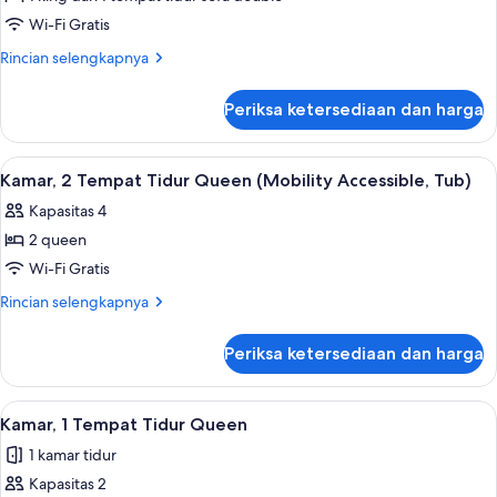
tempat
1
tidur
Wi-Fi Gratis
Sofa
Tempat
Rincian
Rincian selengkapnya
Tidur
lebih
King
lanjut
Periksa ketersediaan dan harga
untuk
dengan
Suite,
tempat
1
Lihat
Brankas, meja kerja, tirai kedap cahaya
tidur
3
Tempat
Kamar, 2 Tempat Tidur Queen (Mobility Accessible, Tub)
semua
Tidur
Sofa,
Kapasitas 4
King
foto
sudut
dengan
2 queen
untuk
tempat
Kamar,
Wi-Fi Gratis
tidur
2
Sofa,
Rincian
Rincian selengkapnya
sudut
Tempat
lebih
lanjut
Tidur
Periksa ketersediaan dan harga
untuk
Queen
Kamar,
(Mobility
2
Lihat
Brankas, meja kerja, tirai kedap cahaya
4
Accessible,
Tempat
Kamar, 1 Tempat Tidur Queen
semua
Tidur
Tub)
1 kamar tidur
Queen
foto
(Mobility
Kapasitas 2
untuk