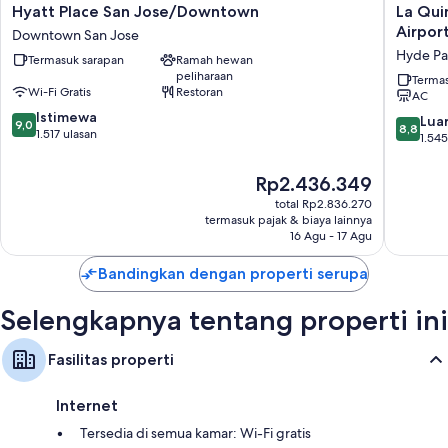
fasilitas seperti WiFi gratis dan kursi kerja. Ulasan tamu memberikan
Hyatt
La
Hyatt Place San Jose/Downtown
La Qui
penilaian tinggi untuk kamar kebersihan kamar di properti ini.
Place
Quinta
Airpo
Downtown San Jose
San
Inn
Hyde Pa
Manfaat lain termasuk:
Termasuk sarapan
Ramah hewan
Jose/Downtown
&
peliharaan
Downtown
Suites
Termas
Kamar mandi dengan kombinasi shower/bathtub dan perlengkapan
Wi-Fi Gratis
Restoran
AC
San
by
mandi gratis
9.0
Jose
Istimewa
Wyndh
8.8
Luar
9,0
8,8
Televisi 55-inci dengan saluran TV premium
dari
1.517 ulasan
San
dari
1.545
10,
Jose
10,
Daur ulang, lemari es, dan pemanas air untuk kopi/teh
Istimewa,
Airport-
Luar
Harga
Rp2.436.349
1.517
Downto
Biasa,
sekarang
total Rp2.836.270
ulasan
Hyde
1.545
Rp2.436.349
termasuk pajak & biaya lainnya
Park
ulasan
16 Agu - 17 Agu
Bandingkan dengan properti serupa
Selengkapnya tentang properti ini
Fasilitas properti
Internet
Tersedia di semua kamar: Wi-Fi gratis