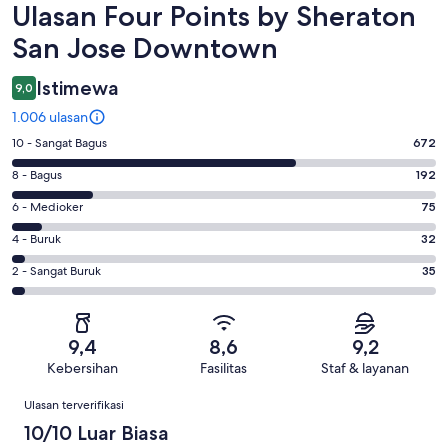
Ulasan
Ulasan Four Points by Sheraton
San Jose Downtown
Istimewa
9,0
1.006 ulasan
Penilaian
10 - Sangat Bagus
672
10
Penilaian
8 - Bagus
192
-
8
Sangat
Penilaian
6 - Medioker
75
-
Bagus.
6
Bagus.
Penilaian
4 - Buruk
32
672
-
192
4
dari
Medioker.
Penilaian
2 - Sangat Buruk
35
dari
-
1006
75
2
1006
Buruk.
ulasan
dari
-
ulasan
32
1006
Sangat
dari
9,4
8,6
9,2
ulasan
Buruk.
1006
Kebersihan
Fasilitas
Staf & layanan
35
ulasan
Ulasan
dari
Ulasan terverifikasi
1006
10/10 Luar Biasa
ulasan