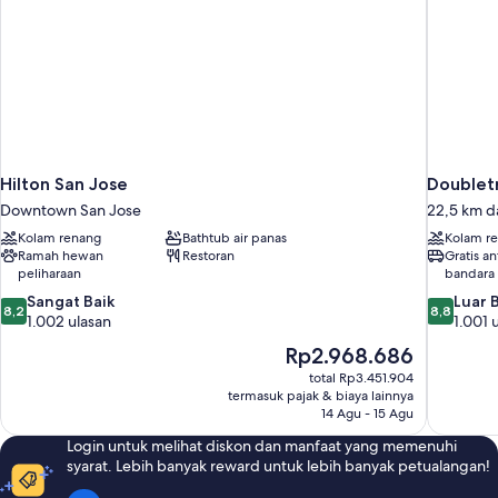
Sofa,
sudut
(Mobility/Hearing
Accessible,
Tub)
Hilton San Jose
Doublet
Downtown San Jose
22,5 km d
Kolam renang
Bathtub air panas
Kolam r
Ramah hewan
Restoran
Gratis a
peliharaan
bandara
8.2
8.8
Sangat Baik
Luar 
8,2
8,8
dari
dari
1.002 ulasan
1.001 
10,
10,
Harga
Rp2.968.686
Sangat
Luar
sekarang
total Rp3.451.904
Baik,
Biasa,
Rp2.968.686
termasuk pajak & biaya lainnya
1.002
1.001
14 Agu - 15 Agu
ulasan
ulasan
Login untuk melihat diskon dan manfaat yang memenuhi
syarat. Lebih banyak reward untuk lebih banyak petualangan!