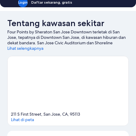
Login
Daftar sekarang, gratis
Tentang kawasan sekitar
Four Points by Sheraton San Jose Downtown terletak di San
Jose, tepatnya di Downtown San Jose, di kawasan hiburan dan
dekat bandara. San Jose Civic Auditorium dan Shoreline
Amphitheatre merupakan objek wisata budaya unggulan
Lihat selengkapnya
kawasan ini, sementara Pusat Perbelanjaan Westfield Valley Fair
serta Pusat Perbelanjaan Santana Row merupakan tempat yang
akan disinggahi pengunjung yang senang berbelanja. Ingin
menikmati suatu kegiatan atau permainan? Coba periksa SAP
Center at San Jose atau Stadion Avaya. Jangan lupa untuk
menjelajahi aktivitas di area ini, termasuk bermain golf dan tur
kilang anggur.
Kunjungi panduan perjalanan kami untuk San
Jose
211 S First Street, San Jose, CA, 95113
Lihat di peta