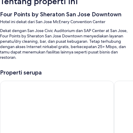
Tentang properti ini
Four Points by Sheraton San Jose Downtown
Hotel ini dekat dari San Jose McEnery Convention Center
Dekat dengan San Jose Civic Auditorium dan SAP Center at San Jose,
Four Points by Sheraton San Jose Downtown menyediakan layanan
penatu/dry cleaning, bar, dan pusat kebugaran. Tetap terhubung
dengan akses Internet nirkabel gratis, berkecepatan 25+ Mbps, dan
tamu dapat menemukan fasilitas lainnya seperti pusat bisnis dan
restoran.
Manfaat lainnya termasuk:
Properti serupa
Parkir di properti, check-out ekspres, dan lift
Hyatt Place San Jose/Downtown
La Quint
Aula perjamuan, TV di lobi, dan 2 ruang rapat
Properti bebas-rokok, ATM/layanan perbankan, dan penitipan
koper
Ulasan tamu memberikan nilai yang baik untuk the staf dan lokasi
Fitur kamar
Semua kamar tamu di Four Points by Sheraton San Jose Downtown
memberikan fasilitas seperti brankas ukuran laptop dan AC, serta