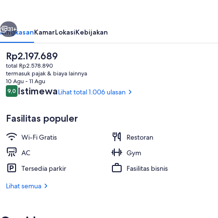
Sheraton
San
belumnya
Berikutnya
Jose
31+
Ringkasan
Kamar
Lokasi
Kebijakan
Downtown
Harga
Rp2.197.689
saat
total Rp2.578.890
ini
termasuk pajak & biaya lainnya
Rp2.197.689
10 Agu - 11 Agu
Ulasan
Istimewa
9,0
Lihat total 1.006 ulasan
9,0 dari 10
Fasilitas populer
Pintu masuk interior
Wi-Fi Gratis
Restoran
AC
Gym
Tersedia parkir
Fasilitas bisnis
Lihat semua