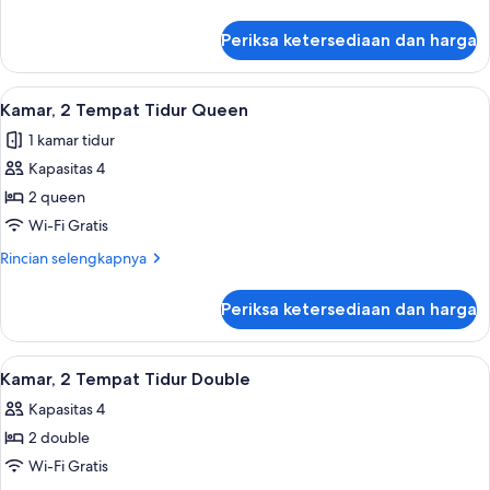
Tidur
lebih
King
lanjut
Periksa ketersediaan dan harga
untuk
Kamar,
1
Lihat
Brankas, meja kerja, tirai kedap cahaya
3
Tempat
Kamar, 2 Tempat Tidur Queen
semua
Tidur
1 kamar tidur
King
foto
Kapasitas 4
untuk
Kamar,
2 queen
2
Wi-Fi Gratis
Tempat
Rincian
Rincian selengkapnya
Tidur
lebih
Queen
lanjut
Periksa ketersediaan dan harga
untuk
Kamar,
2
Lihat
Brankas, meja kerja, tirai kedap cahaya
4
Tempat
Kamar, 2 Tempat Tidur Double
semua
Tidur
Kapasitas 4
Queen
foto
2 double
untuk
Kamar,
Wi-Fi Gratis