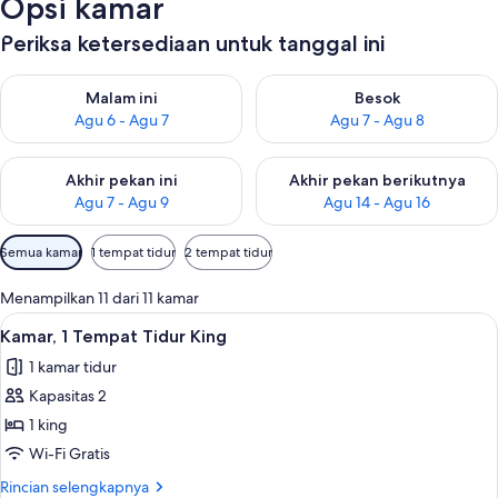
Opsi kamar
Periksa ketersediaan untuk tanggal ini
Periksa ketersediaan untuk malam ini Agu 6 - Agu 7
Periksa ketersediaan untuk be
Malam ini
Besok
Agu 6 - Agu 7
Agu 7 - Agu 8
Periksa ketersediaan untuk akhir pekan ini Agu 7 - Agu 9
Periksa ketersediaan untuk ak
Akhir pekan ini
Akhir pekan berikutnya
Agu 7 - Agu 9
Agu 14 - Agu 16
Filter
Semua kamar
1 tempat tidur
2 tempat tidur
tersedia
untuk
Menampilkan 11 dari 11 kamar
kamar
Lihat
Brankas, meja kerja, tirai kedap cahaya
4
Kamar, 1 Tempat Tidur King
semua
1 kamar tidur
foto
Kapasitas 2
untuk
Kamar,
1 king
1
Wi-Fi Gratis
Tempat
Rincian
Rincian selengkapnya