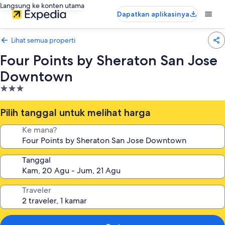
Langsung ke konten utama
Dapatkan aplikasinya
Lihat semua properti
Four Points by Sheraton San Jose
Downtown
Properti
bintang
3.0
Pilih tanggal untuk melihat harga
Ke mana?
Tanggal
Traveler