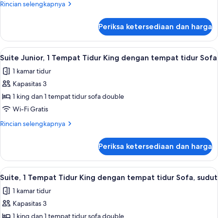
2
Rincian
Rincian selengkapnya
Tempat
lebih
lanjut
Tidur
Periksa ketersediaan dan harga
untuk
Double
Kamar,
2
Lihat
Brankas, meja kerja, tirai kedap cahaya
4
Tempat
Suite Junior, 1 Tempat Tidur King dengan tempat tidur Sofa
semua
Tidur
1 kamar tidur
Double
foto
Kapasitas 3
untuk
Suite
1 king dan 1 tempat tidur sofa double
Junior,
Wi-Fi Gratis
1
Rincian
Rincian selengkapnya
Tempat
lebih
Tidur
lanjut
Periksa ketersediaan dan harga
untuk
King
Suite
dengan
Junior,
Lihat
Brankas, meja kerja, tirai kedap cahaya
tempat
4
1
Suite, 1 Tempat Tidur King dengan tempat tidur Sofa, sudut
semua
Tempat
tidur
1 kamar tidur
Tidur
foto
Sofa
King
Kapasitas 3
untuk
dengan
Suite,
1 king dan 1 tempat tidur sofa double