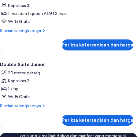
Kapasitas 3
untuk
Triple
1 twin dan 1 queen ATAU 3 twin
Room
Wi-Fi Gratis
Superior
Rincian
Rincian selengkapnya
lebih
lanjut
Periksa ketersediaan dan harga
untuk
Triple
Room
Lihat
Meja kerja, setrika/meja setrika, Wi-Fi 
10
Superior
Double Suite Junior
semua
20 meter persegi
foto
Kapasitas 2
untuk
Double
1 king
Suite
Wi-Fi Gratis
Junior
Rincian
Rincian selengkapnya
lebih
lanjut
Periksa ketersediaan dan harga
untuk
Double
Suite
Login untuk melihat diskon dan manfaat yang memenuhi