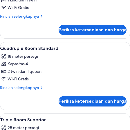
Kamar
1 king dan 1 twin
Triple
Wi-Fi Gratis
Junior
Rincian
Rincian selengkapnya
lebih
lanjut
Periksa ketersediaan dan harga
untuk
Kamar
Triple
Lihat
Meja kerja, setrika/meja setrika, Wi-Fi 
6
Junior
Quadruple Room Standard
semua
18 meter persegi
foto
Kapasitas 4
untuk
Quadruple
2 twin dan 1 queen
Room
Wi-Fi Gratis
Standard
Rincian
Rincian selengkapnya
lebih
lanjut
Periksa ketersediaan dan harga
untuk
Quadruple
Room
Lihat
Meja kerja, setrika/meja setrika, Wi-Fi 
8
Standard
Triple Room Superior
semua
25 meter persegi
foto