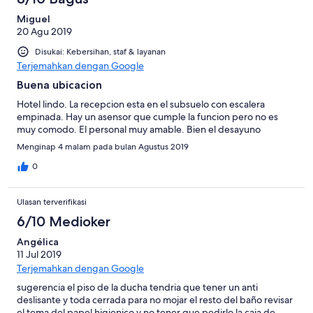
Miguel
20 Agu 2019
Disukai: Kebersihan, staf & layanan
Terjemahkan dengan Google
Buena ubicacion
Hotel lindo. La recepcion esta en el subsuelo con escalera
empinada. Hay un asensor que cumple la funcion pero no es
muy comodo. El personal muy amable. Bien el desayuno
Menginap 4 malam pada bulan Agustus 2019
0
Ulasan terverifikasi
6/10 Medioker
Angélica
11 Jul 2019
Terjemahkan dengan Google
sugerencia el piso de la ducha tendria que tener un anti
deslisante y toda cerrada para no mojar el resto del baño revisar
el tema del papel higienico y no tener que pedirlo la caja de