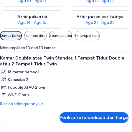
Agu 10 - Agu 11
Agu 11 - Agu 12
Periksa ketersediaan untuk akhir pekan ini Agu 14 - Agu 16
Periksa ketersediaan untuk ak
Akhir pekan ini
Akhir pekan berikutnya
Agu 14 - Agu 16
Agu 21 - Agu 23
Filter
Semua kamar
1 tempat tidur
2 tempat tidur
3+ tempat tidur
tersedia
untuk
Menampilkan 10 dari 10 kamar
kamar
Lihat
Kamar Double atau Twin Standar, 1 Temp
4
Kamar Double atau Twin Standar, 1 Tempat Tidur Double
semua
atau 2 Tempat Tidur Twin
foto
16 meter persegi
untuk
Kapasitas 2
Kamar
1 double ATAU 2 twin
Double
atau
Wi-Fi Gratis
Twin
Rincian
Rincian selengkapnya
Standar,
lebih
lanjut
1
Periksa ketersediaan dan harga
untuk
Tempat
Kamar
Tidur
Double