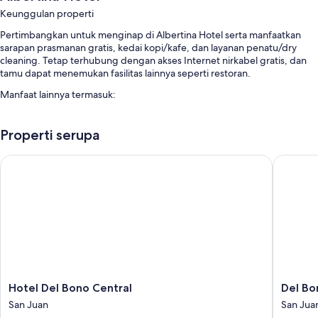
Keunggulan properti
Pertimbangkan untuk menginap di Albertina Hotel serta manfaatkan
sarapan prasmanan gratis, kedai kopi/kafe, dan layanan penatu/dry
cleaning. Tetap terhubung dengan akses Internet nirkabel gratis, dan
tamu dapat menemukan fasilitas lainnya seperti restoran.
Manfaat lainnya termasuk:
Antar-jemput bandara, ruang rapat, dan brankas di resepsionis
Properti serupa
Layanan concierge, meja pemesanan tur/tiket, dan penitipan koper
Resepsionis 24 jam
Hotel Del Bono Central
Del Bono
Fitur kamar
Semua kamar tidur di Albertina Hotel mempunyai manfaat seperti AC,
serta fasilitas seperti WiFi gratis dan layanan kamar.
Manfaat lain termasuk:
Kamar mandi dengan shower dan kloset
Televisi layar datar 32-inci dengan TV kabel
Hotel
Del
Hotel Del Bono Central
Del Bo
Setiap hari, meja tulis, dan telepon
Del
Bono
San Juan
San Jua
Bono
Park