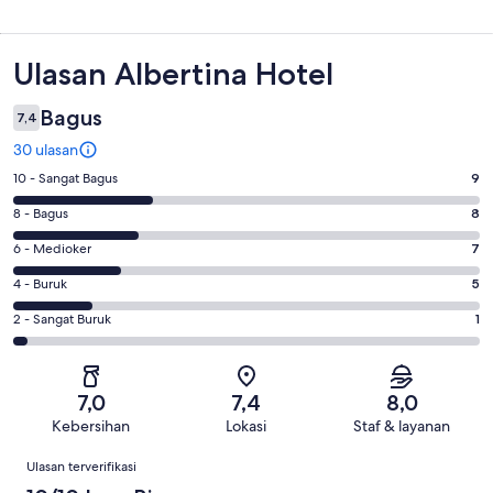
Ulasan
Ulasan Albertina Hotel
Bagus
7,4
30 ulasan
Penilaian
10 - Sangat Bagus
9
10
Penilaian
8 - Bagus
8
-
8
Sangat
Penilaian
6 - Medioker
7
-
Bagus.
6
Bagus.
Penilaian
4 - Buruk
5
9
-
8
4
dari
Medioker.
Penilaian
2 - Sangat Buruk
1
dari
-
30
7
2
30
Buruk.
ulasan
dari
-
ulasan
5
30
Sangat
dari
7,0
7,4
8,0
ulasan
Buruk.
30
Kebersihan
Lokasi
Staf & layanan
1
ulasan
Ulasan
dari
Ulasan terverifikasi
30