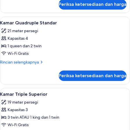
lanjut
Tidur
Periksa ketersediaan dan harga
untuk
Twin
Kamar
Triple
Lihat
Kamar Quadruple Standar | Meja kerja, 
6
Standar
Kamar Quadruple Standar
semua
21 meter persegi
foto
Kapasitas 4
untuk
Kamar
1 queen dan 2 twin
Quadruple
Wi-Fi Gratis
Standar
Rincian
Rincian selengkapnya
lebih
lanjut
Periksa ketersediaan dan harga
untuk
Kamar
Quadruple
Lihat
Kamar Triple Superior | Meja kerja, setr
6
Standar
Kamar Triple Superior
semua
19 meter persegi
foto
Kapasitas 3
untuk
Kamar
3 twin ATAU 1 king dan 1 twin
Triple
Wi-Fi Gratis