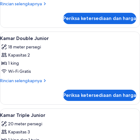
Superior
Rincian
Rincian selengkapnya
lebih
lanjut
Periksa ketersediaan dan harga
untuk
Kamar
Triple
Lihat
Kamar Double Junior | Meja kerja, setri
7
Superior
Kamar Double Junior
semua
18 meter persegi
foto
Kapasitas 2
untuk
Kamar
1 king
Double
Wi-Fi Gratis
Junior
Rincian
Rincian selengkapnya
lebih
lanjut
Periksa ketersediaan dan harga
untuk
Kamar
Double
Lihat
Meja kerja, setrika/meja setrika, Wi-Fi 
5
Junior
Kamar Triple Junior
semua
20 meter persegi
foto
Kapasitas 3
untuk