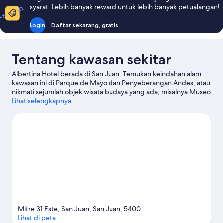
Junior
syarat. Lebih banyak reward untuk lebih banyak petualangan!
Login
Daftar sekarang, gratis
Tentang kawasan sekitar
Albertina Hotel berada di San Juan. Temukan keindahan alam
kawasan ini di Parque de Mayo dan Penyeberangan Andes, atau
nikmati sejumlah objek wisata budaya yang ada, misalnya Museo
Provincial de Bellas Artes Franklin Rawson dan Bicentennial
Lihat selengkapnya
Theater. Ingin menikmati suatu kegiatan atau permainan selagi
mengunjungi kota ini? Coba periksa Velodrom Vicente Alejo
Chancay atau Sirkuit Villicum San Juan.
Kunjungi panduan
perjalanan kami untuk San Juan
Mitre 31 Este, San Juan, San Juan, 5400
Lihat di peta