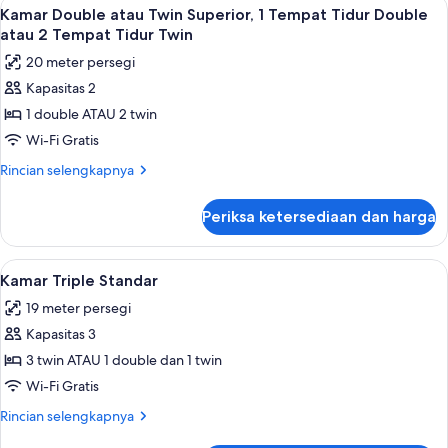
Lihat
Kamar Double atau Twin Superior, 1 Tem
6
Double
atau
Kamar Double atau Twin Superior, 1 Tempat Tidur Double
semua
Twin
atau
atau 2 Tempat Tidur Twin
Standar,
foto
2
20 meter persegi
1
untuk
Tempat
Tempat
Kapasitas 2
Kamar
Tidur
Tidur
1 double ATAU 2 twin
Double
Double
Twin
atau
atau
Wi-Fi Gratis
2
Twin
Rincian
Rincian selengkapnya
Tempat
Superior,
lebih
Tidur
lanjut
1
Twin
Periksa ketersediaan dan harga
untuk
Tempat
Kamar
Tidur
Double
Lihat
Meja kerja, setrika/meja setrika, Wi-Fi 
6
Double
atau
Kamar Triple Standar
semua
Twin
atau
19 meter persegi
Superior,
foto
2
1
Kapasitas 3
untuk
Tempat
Tempat
Kamar
3 twin ATAU 1 double dan 1 twin
Tidur
Tidur
Triple
Double
Wi-Fi Gratis
Twin
atau
Standar
Rincian
Rincian selengkapnya
2
lebih
Tempat