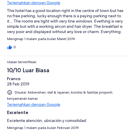
Terjemahkan dengan Google
This hotel has a good location right in the centre of town but has
no free parking, lucky enough there is a paying parking next to
it... The rooms are tight with very tine windows. Evething is very
simple but with a working aircon and hair dryer. The breakfast is
very poor and displayed without any love or charm. Everything
covered in plastic foil as if it has been laid there the night
Menginap 1 malam pada bulan Maret 2019
before... Table arent set/dressed and as a guest there is no
service so you end up going back many times to the buffet to
0
get a spoon or more butter, another paper napkin and so on ....
As a detaile, there was a young woman with a very disgusting
Ulasan terverifikasi
mop going around wetting the floors but not really cleaning just
disturbing and disgusting the guests... There is better options
10/10 Luar Biasa
in town for same rate !
Franco
28 Feb 2019
Disukai: Kebersihan, staf & layanan, kondisi & fasilitas properti,
kenyamanan kamar
Terjemahkan dengan Google
Excelente
Excelente atención, ubicación y comodidad
Menginap 1 malam pada bulan Februari 2019