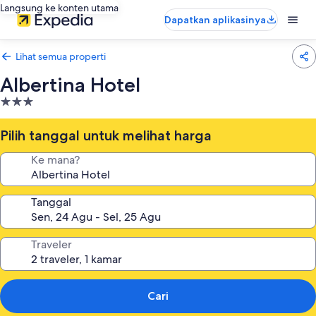
Langsung ke konten utama
Dapatkan aplikasinya
Lihat semua properti
Albertina Hotel
Properti
bintang
3.0
Pilih tanggal untuk melihat harga
Ke mana?
Tanggal
Traveler
Cari