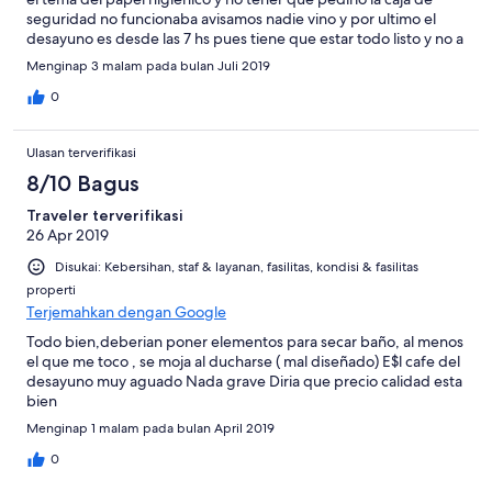
seguridad no funcionaba avisamos nadie vino y por ultimo el
desayuno es desde las 7 hs pues tiene que estar todo listo y no a
medio servir. muchas gracias.
Menginap 3 malam pada bulan Juli 2019
0
Ulasan terverifikasi
8/10 Bagus
Traveler terverifikasi
26 Apr 2019
Disukai: Kebersihan, staf & layanan, fasilitas, kondisi & fasilitas
properti
Terjemahkan dengan Google
Todo bien,deberian poner elementos para secar baño, al menos
el que me toco , se moja al ducharse ( mal diseñado) E$l cafe del
desayuno muy aguado Nada grave Diria que precio calidad esta
bien
Menginap 1 malam pada bulan April 2019
0