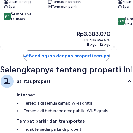
Kolam renang
Termasuk sarapan
Kolam
Central
Hotel
Spa
Termasuk parkir
Spa
San
Spa
Juan
&
9.4
Sempurna
9,4
8.6
Casino
Luar
dari
19 ulasan
8,6
dari
San
59 u
10,
10,
Juan
Sempurna,
Harga
Rp3.383.070
Luar
19
sekarang
Biasa,
total Rp3.383.070
ulasan
Rp3.383.070
11 Agu - 12 Agu
59
ulasan
Bandingkan dengan properti serupa
Selengkapnya tentang properti ini
Fasilitas properti
Internet
Tersedia di semua kamar: Wi-Fi gratis
Tersedia di beberapa area publik: Wi-Fi gratis
Tempat parkir dan transportasi
Tidak tersedia parkir di properti