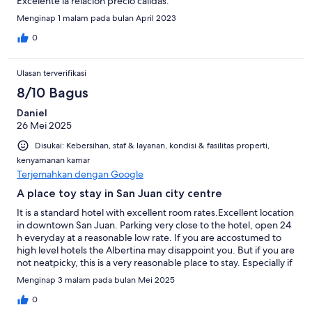
Excelente la relación precio calidas.
Menginap 1 malam pada bulan April 2023
0
Ulasan terverifikasi
8/10 Bagus
Daniel
26 Mei 2025
Disukai: Kebersihan, staf & layanan, kondisi & fasilitas properti,
kenyamanan kamar
Terjemahkan dengan Google
A place toy stay in San Juan city centre
It is a standard hotel with excellent room rates.Excellent location
in downtown San Juan. Parking very close to the hotel, open 24
h everyday at a reasonable low rate. If you are accostumed to
high level hotels the Albertina may disappoint you. But if you are
not neatpicky, this is a very reasonable place to stay. Especially if
you like to go out to visiting great places nearby. Very good
Menginap 3 malam pada bulan Mei 2025
continental breakfast is free.
0