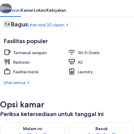
belumnya
Berikutnya
36+
Ringkasan
Kamar
Lokasi
Kebijakan
Ulasan
Bagus
7,4
Lihat total 30 ulasan
7,4 dari 10
Fasilitas populer
Termasuk sarapan
Wi-Fi Gratis
Restoran
AC
Fasilitas bisnis
Laundry
Bagian depan properti - sore/malam
Lihat semua
Opsi kamar
Periksa ketersediaan untuk tanggal ini
Periksa ketersediaan untuk malam ini Agu 10 - Agu 11
Periksa ketersediaan untuk be
Malam ini
Besok