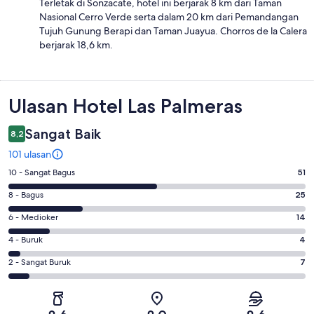
Terletak di Sonzacate, hotel ini berjarak 8 km dari Taman
Nasional Cerro Verde serta dalam 20 km dari Pemandangan
Tujuh Gunung Berapi dan Taman Juayua. Chorros de la Calera
berjarak 18,6 km.
Ulasan
Ulasan Hotel Las Palmeras
Sangat Baik
8,2
101 ulasan
Penilaian
10 - Sangat Bagus
51
10
Penilaian
8 - Bagus
25
-
8
Sangat
Penilaian
6 - Medioker
14
-
Bagus.
6
Bagus.
Penilaian
4 - Buruk
4
51
-
25
4
dari
Medioker.
Penilaian
2 - Sangat Buruk
7
dari
-
101
14
2
101
Buruk.
ulasan
dari
-
ulasan
4
101
Sangat