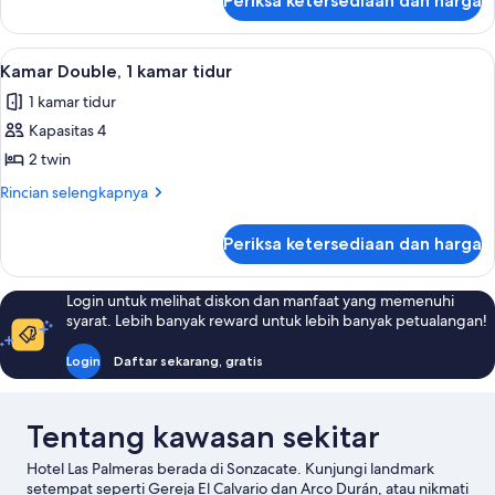
Periksa ketersediaan dan harga
untuk
kamar
Kamar
tidur
Single,
Lihat
Kamar Double, 1 kamar tidur | Meja ker
2
1
Kamar Double, 1 kamar tidur
semua
kamar
1 kamar tidur
tidur
foto
Kapasitas 4
untuk
Kamar
2 twin
Double,
Rincian
Rincian selengkapnya
1
lebih
lanjut
kamar
Periksa ketersediaan dan harga
untuk
tidur
Kamar
Double,
Login untuk melihat diskon dan manfaat yang memenuhi
1
syarat. Lebih banyak reward untuk lebih banyak petualangan!
kamar
tidur
Login
Daftar sekarang, gratis
Tentang kawasan sekitar
Hotel Las Palmeras berada di Sonzacate. Kunjungi landmark
setempat seperti Gereja El Calvario dan Arco Durán, atau nikmati