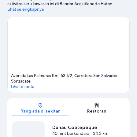
aktivitas seru kawasan ini di Bandar Acajutla serta Hutan
Mamapán. Labirin Apaneca dan Pusat Seni dan Kebudayaan Dr.
Lihat selengkapnya
Alfredo Espino juga patut untuk dikunjungi.
Kunjungi panduan
perjalanan kami untuk Sonzacate
Avenida Las Palmeras Km. 63 1/2, Carretera San Salvador,
Sonzacate
Lihat di peta
Peta
Yang ada di sekitar
Restoran
Danau Coatepeque
40 mnt berkendara
- 34.3 km