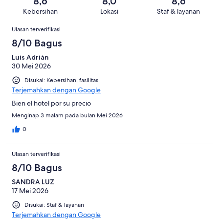
dari
8,6
8,0
8,6
ulasan
Buruk.
101
Kebersihan
Lokasi
Staf & layanan
7
ulasan
Ulasan
dari
Ulasan terverifikasi
101
8/10 Bagus
ulasan
Luis Adrián
30 Mei 2026
Disukai: Kebersihan, fasilitas
Terjemahkan dengan Google
Bien el hotel por su precio
Menginap 3 malam pada bulan Mei 2026
0
Ulasan terverifikasi
8/10 Bagus
SANDRA LUZ
17 Mei 2026
Disukai: Staf & layanan
Terjemahkan dengan Google