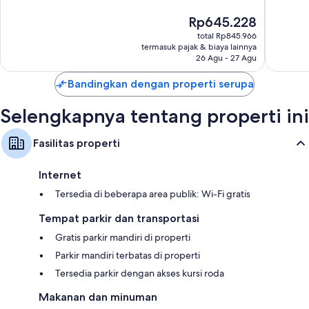
Ataco
Luar
Istimew
Harga
Rp645.228
Biasa,
142
sekarang
total Rp845.966
73
ulasan
Rp645.228
termasuk pajak & biaya lainnya
ulasan
26 Agu - 27 Agu
Bandingkan dengan properti serupa
Selengkapnya tentang properti ini
Fasilitas properti
Internet
Tersedia di beberapa area publik: Wi-Fi gratis
Tempat parkir dan transportasi
Gratis parkir mandiri di properti
Parkir mandiri terbatas di properti
Tersedia parkir dengan akses kursi roda
Makanan dan minuman