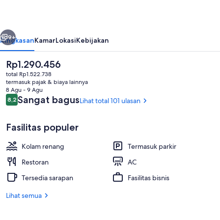
belumnya
Berikutnya
9+
Ringkasan
Kamar
Lokasi
Kebijakan
Harga
Rp1.290.456
saat
total Rp1.522.738
ini
termasuk pajak & biaya lainnya
Rp1.290.456
8 Agu - 9 Agu
Ulasan
Sangat bagus
8,2
Lihat total 101 ulasan
8,2 dari 10
Fasilitas populer
Ruang duduk lobi
Kolam renang
Termasuk parkir
Restoran
AC
Tersedia sarapan
Fasilitas bisnis
Lihat semua