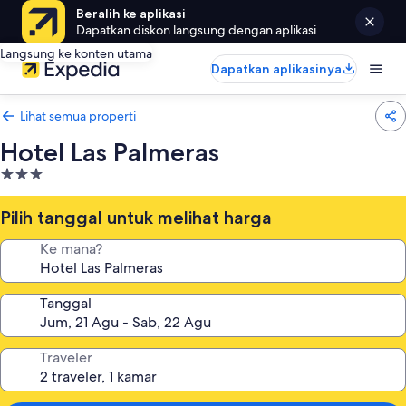
Beralih ke aplikasi
Dapatkan diskon langsung dengan aplikasi
Langsung ke konten utama
Dapatkan aplikasinya
Lihat semua properti
Hotel Las Palmeras
Properti
bintang
3.0
Pilih tanggal untuk melihat harga
Ke mana?
Tanggal
Traveler