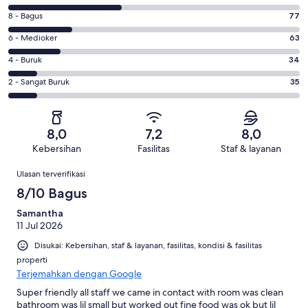
10
Penilaian
8 - Bagus
77
-
8
Sangat
Penilaian
6 - Medioker
63
-
Bagus.
6
Bagus.
Penilaian
4 - Buruk
34
134
-
77
4
dari
Medioker.
Penilaian
2 - Sangat Buruk
35
dari
-
343
63
2
343
Buruk.
ulasan
dari
-
ulasan
34
343
Sangat
dari
8,0
7,2
8,0
ulasan
Buruk.
343
Kebersihan
Fasilitas
Staf & layanan
35
ulasan
Ulasan
dari
Ulasan terverifikasi
343
8/10 Bagus
ulasan
Samantha
11 Jul 2026
Disukai: Kebersihan, staf & layanan, fasilitas, kondisi & fasilitas
properti
Terjemahkan dengan Google
Super friendly all staff we came in contact with room was clean
bathroom was lil small but worked out fine food was ok but lil