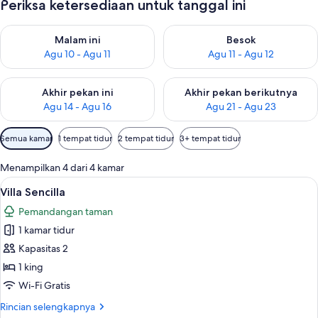
Periksa ketersediaan untuk tanggal ini
Periksa ketersediaan untuk malam ini Agu 10 - Agu 11
Periksa ketersediaan untuk be
Malam ini
Besok
Agu 10 - Agu 11
Agu 11 - Agu 12
Periksa ketersediaan untuk akhir pekan ini Agu 14 - Agu 16
Periksa ketersediaan untuk ak
Akhir pekan ini
Akhir pekan berikutnya
Agu 14 - Agu 16
Agu 21 - Agu 23
Filter
Semua kamar
1 tempat tidur
2 tempat tidur
3+ tempat tidur
tersedia
untuk
Menampilkan 4 dari 4 kamar
kamar
Lihat
Villa Sencilla | Wi-Fi gratis dan seprai l
5
Villa Sencilla
semua
Pemandangan taman
foto
1 kamar tidur
untuk
Villa
Kapasitas 2
Sencilla
1 king
Wi-Fi Gratis
Rincian
Rincian selengkapnya