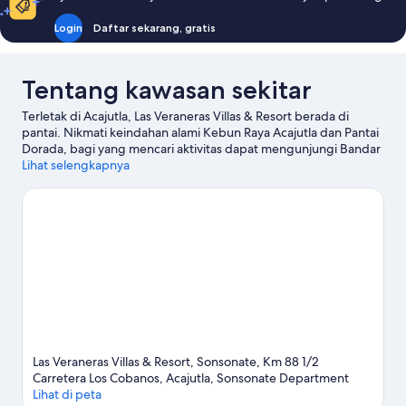
Login
Daftar sekarang, gratis
Tentang kawasan sekitar
Terletak di Acajutla, Las Veraneras Villas & Resort berada di
pantai. Nikmati keindahan alami Kebun Raya Acajutla dan Pantai
Dorada, bagi yang mencari aktivitas dapat mengunjungi Bandar
Acajutla.
Lihat selengkapnya
Kunjungi panduan perjalanan kami untuk Acajutla
Las Veraneras Villas & Resort, Sonsonate, Km 88 1/2
Carretera Los Cobanos, Acajutla, Sonsonate Department
Lihat di peta