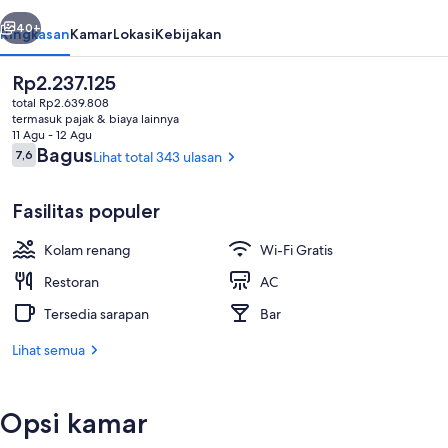
Resort
belumnya
Berikutnya
40+
Ringkasan
Kamar
Lokasi
Kebijakan
Harga
Rp2.237.125
saat
total Rp2.639.808
ini
termasuk pajak & biaya lainnya
Rp2.237.125
11 Agu - 12 Agu
Ulasan
Bagus
7,6
Lihat total 343 ulasan
7,6 dari 10
Fasilitas populer
Seluncuran air
Kolam renang
Wi-Fi Gratis
Restoran
AC
Tersedia sarapan
Bar
Lihat semua
Opsi kamar