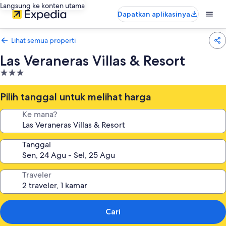
Langsung ke konten utama
Dapatkan aplikasinya
Lihat semua properti
Las Veraneras Villas & Resort
Properti
bintang
3.0
Pilih tanggal untuk melihat harga
Ke mana?
Tanggal
Traveler
Cari