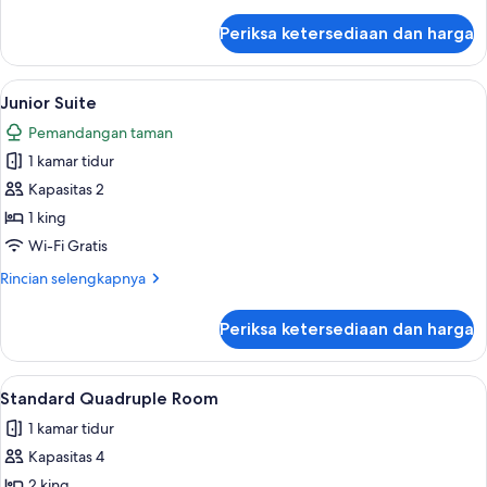
lebih
lanjut
Periksa ketersediaan dan harga
untuk
Villa
Sencilla
Lihat
Junior Suite | Pemandangan dari kam
7
Junior Suite
semua
Pemandangan taman
foto
1 kamar tidur
untuk
Junior
Kapasitas 2
Suite
1 king
Wi-Fi Gratis
Rincian
Rincian selengkapnya
lebih
lanjut
Periksa ketersediaan dan harga
untuk
Junior
Suite
Lihat
Standard Quadruple Room | Teras/pat
4
Standard Quadruple Room
semua
1 kamar tidur
foto
Kapasitas 4
untuk
Standard
2 king