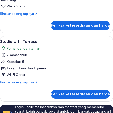
Quadruple
Wi-Fi Gratis
Room
Rincian
Rincian selengkapnya
lebih
lanjut
Periksa ketersediaan dan harga
untuk
Standard
Quadruple
Lihat
Studio with Terrace | Pemandangan d
7
Room
Studio with Terrace
semua
Pemandangan taman
foto
2 kamar tidur
untuk
Studio
Kapasitas 5
with
1 king, 1 twin dan 1 queen
Terrace
Wi-Fi Gratis
Rincian
Rincian selengkapnya
lebih
lanjut
Periksa ketersediaan dan harga
untuk
Studio
with
Login untuk melihat diskon dan manfaat yang memenuhi
Terrace
syarat. Lebih banyak reward untuk lebih banyak petualangan!