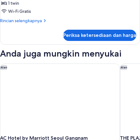
Kamar
1 twin
Single
Wi-Fi Gratis
Superior,
Rincian
Rincian selengkapnya
1
lebih
Tempat
lanjut
Periksa ketersediaan dan harga
untuk
Tidur
Kamar
Twin
Single
Anda juga mungkin menyukai
Superior,
1
Tempat
AC Hotel by Marriott Seoul Gangnam
THE PLAZ
Iklan
Iklan
Tidur
Twin
AC Hotel by Marriott Seoul Gangnam
THE PLA