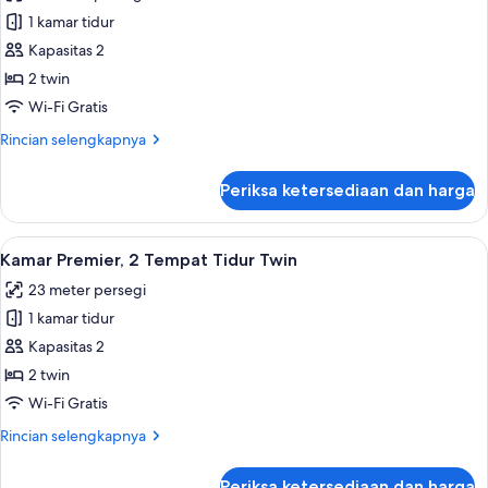
foto
King
1 kamar tidur
untuk
Kamar
Kapasitas 2
Deluks,
2 twin
2
Wi-Fi Gratis
Tempat
Rincian
Rincian selengkapnya
Tidur
lebih
Twin
lanjut
Periksa ketersediaan dan harga
untuk
Kamar
Deluks,
Lihat
Seprai premium, brankas, meja kerja, 
5
2
Kamar Premier, 2 Tempat Tidur Twin
semua
Tempat
23 meter persegi
Tidur
foto
Twin
1 kamar tidur
untuk
Kamar
Kapasitas 2
Premier,
2 twin
2
Wi-Fi Gratis
Tempat
Rincian
Rincian selengkapnya
Tidur
lebih
Twin
lanjut
Periksa ketersediaan dan harga