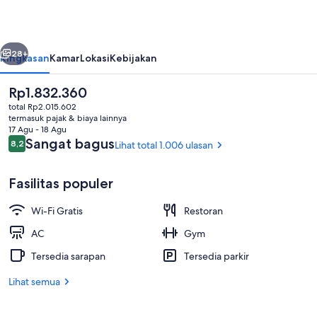
Seoul
belumnya
Berikutnya
28+
Ringkasan
Kamar
Lokasi
Kebijakan
Harga
Rp1.832.360
saat
total Rp2.015.602
ini
termasuk pajak & biaya lainnya
Rp1.832.360
17 Agu - 18 Agu
Ulasan
Sangat bagus
8,2
Lihat total 1.006 ulasan
8,2 dari 10
Fasilitas populer
Eksterior
Wi-Fi Gratis
Restoran
AC
Gym
Tersedia sarapan
Tersedia parkir
Lihat semua