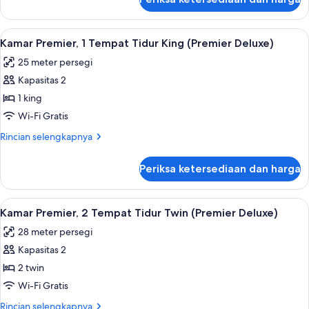
untuk
Kamar
Premier,
Lihat
Seprai premium, brankas, meja kerja, 
4
2
Kamar Premier, 1 Tempat Tidur King (Premier Deluxe)
semua
Tempat
25 meter persegi
Tidur
foto
Twin
Kapasitas 2
untuk
Kamar
1 king
Premier,
Wi-Fi Gratis
1
Rincian
Rincian selengkapnya
Tempat
lebih
Tidur
lanjut
Periksa ketersediaan dan harga
untuk
King
Kamar
(Premier
Premier,
Lihat
Kamar Premier, 2 Tempat Tidur Twin (P
Deluxe)
5
1
Kamar Premier, 2 Tempat Tidur Twin (Premier Deluxe)
semua
Tempat
28 meter persegi
Tidur
foto
King
Kapasitas 2
untuk
(Premier
Kamar
2 twin
Deluxe)
Premier,
Wi-Fi Gratis
2
Rincian
Rincian selengkapnya