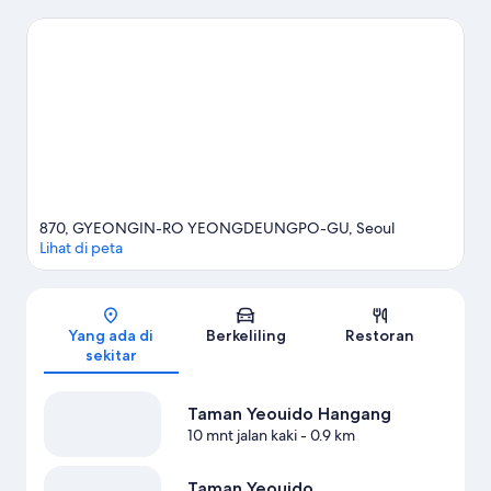
Itawon Street bagi pengunjung yang ingin berbelanja.
Universitas Hongik dan Museum Nasional Korea adalah tempat-
tempat lain yang juga sebaiknya tidak dilewatkan. Luangkan
waktu untuk menjelajahi petualangan air di area ini, seperti
berlayar.
Kunjungi panduan perjalanan kami untuk Seoul
870, GYEONGIN-RO YEONGDEUNGPO-GU, Seoul
Lihat di peta
Peta
Yang ada di
Berkeliling
Restoran
sekitar
Taman Yeouido Hangang
10 mnt jalan kaki
- 0.9 km
Taman Yeouido