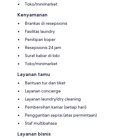
Toko/minimarket
Kenyamanan
Brankas di resepsionis
Fasilitas laundry
Penitipan koper
Resepsionis 24 jam
Surat kabar di lobi
Toko/minimarket
Layanan tamu
Bantuan tur dan tiket
Layanan concierge
Layanan laundry/dry cleaning
Pembersihan kamar (setiap hari)
Penggantian seprai (atas permintaan)
Staf multibahasa
Layanan bisnis