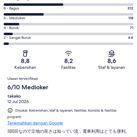
10
Penilaian
8 - Bagus
312
-
8
Sangat
Penilaian
6 - Medioker
118
-
Bagus.
6
Bagus.
Penilaian
4 - Buruk
71
461
-
312
4
dari
Medioker.
Penilaian
2 - Sangat Buruk
44
dari
-
1006
118
2
1006
Buruk.
ulasan
dari
-
ulasan
71
1006
Sangat
dari
8,8
8,2
8,6
ulasan
Buruk.
1006
Kebersihan
Fasilitas
Staf & layanan
44
ulasan
Ulasan
dari
Ulasan terverifikasi
1006
6/10 Medioker
ulasan
takako
12 Jul 2026
Disukai: Kebersihan, staf & layanan, fasilitas, kondisi & fasilitas
properti
Terjemahkan dengan Google
3回目なので立地の良さは知ってい流．電車利用はとても便利。