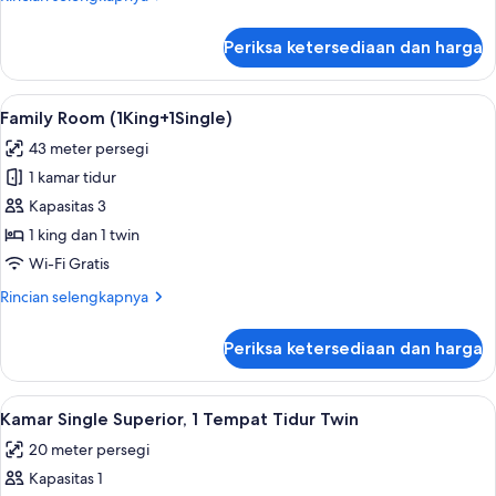
Tempat
lebih
Tidur
lanjut
Periksa ketersediaan dan harga
untuk
Twin
Kamar
(Premier
Premier,
Lihat
Seprai premium, brankas, meja kerja, 
Deluxe)
4
2
Family Room (1King+1Single)
semua
Tempat
43 meter persegi
Tidur
foto
Twin
1 kamar tidur
untuk
(Premier
Family
Kapasitas 3
Deluxe)
Room
1 king dan 1 twin
(1King+1Single)
Wi-Fi Gratis
Rincian
Rincian selengkapnya
lebih
lanjut
Periksa ketersediaan dan harga
untuk
Family
Room
Lihat
Seprai premium, brankas, meja kerja, 
4
(1King+1Single)
Kamar Single Superior, 1 Tempat Tidur Twin
semua
20 meter persegi
foto
Kapasitas 1
untuk