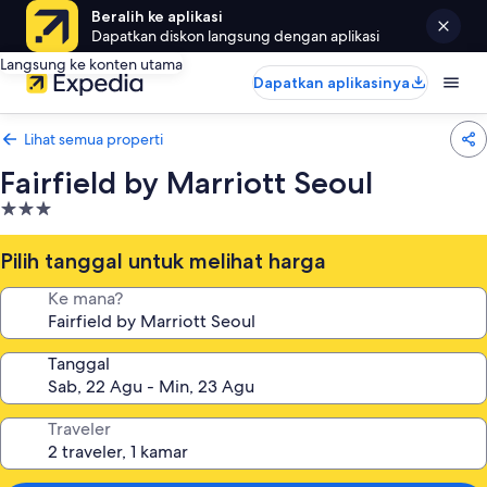
Beralih ke aplikasi
Dapatkan diskon langsung dengan aplikasi
Langsung ke konten utama
Dapatkan aplikasinya
Lihat semua properti
Fairfield by Marriott Seoul
Properti
bintang
3.0
Pilih tanggal untuk melihat harga
Ke mana?
Tanggal
Traveler