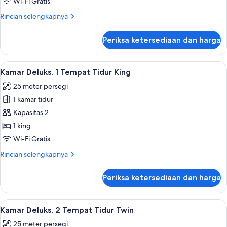
Wi-Fi Gratis
Tempat
Rincian
Rincian selengkapnya
Tidur
lebih
King
lanjut
Periksa ketersediaan dan harga
untuk
Kamar
Premier,
Lihat
Seprai premium, brankas, meja kerja, 
5
1
Kamar Deluks, 1 Tempat Tidur King
semua
Tempat
25 meter persegi
Tidur
foto
King
1 kamar tidur
untuk
Kamar
Kapasitas 2
Deluks,
1 king
1
Wi-Fi Gratis
Tempat
Rincian
Rincian selengkapnya
Tidur
lebih
King
lanjut
Periksa ketersediaan dan harga
untuk
Kamar
Deluks,
Lihat
Seprai premium, brankas, meja kerja, 
5
1
Kamar Deluks, 2 Tempat Tidur Twin
semua
Tempat
25 meter persegi
Tidur