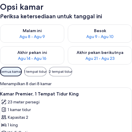
Opsi kamar
Periksa ketersediaan untuk tanggal ini
Periksa ketersediaan untuk malam ini Agu 8 - Agu 9
Periksa ketersediaan untuk be
Malam ini
Besok
Agu 8 - Agu 9
Agu 9 - Agu 10
Periksa ketersediaan untuk akhir pekan ini Agu 14 - Agu 16
Periksa ketersediaan untuk ak
Akhir pekan ini
Akhir pekan berikutnya
Agu 14 - Agu 16
Agu 21 - Agu 23
Filter
Semua kamar
1 tempat tidur
2 tempat tidur
tersedia
untuk
Menampilkan 8 dari 8 kamar
kamar
Lihat
Kamar Premier, 1 Tempat Tidur King | 
4
Kamar Premier, 1 Tempat Tidur King
semua
23 meter persegi
foto
1 kamar tidur
untuk
Kamar
Kapasitas 2
Premier,
1 king
1