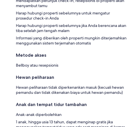
mendapatkan petunjuk check-in; resepsionis di properti akan
menyambut tamu
Harap hubungi properti sebelumnya untuk mengatur
prosedur check-in Anda
Harap hubungi properti sebelumnya jika Anda berencana akan
tiba setelah jam tengah malam
Informasi yang diberikan oleh properti mungkin diterjemahkan
menggunakan sistem terjemahan otomatis
Metode akses
Bellboy atau resepsionis
Hewan peliharaan
Hewan peliharaan tidak diperkenankan masuk (kecuali hewan
pemandu dan tidak dikenakan biaya untuk hewan pemandu)
Anak dan tempat tidur tambahan
Anak-anak diperbolehkan
1 anak, hingga usia 13 tahun, dapat menginap gratis jika
menggunakan tempat tidur yang ada saat menginap di kamar