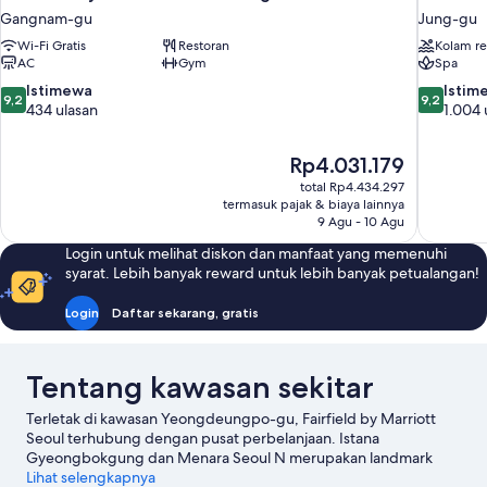
Gangnam-gu
Jung-gu
Wi-Fi Gratis
Restoran
Kolam r
AC
Gym
Spa
9.2
9.2
Istimewa
Istim
9,2
9,2
dari
dari
434 ulasan
1.004 
10,
10,
Istimewa,
Istimewa,
Harga
Rp4.031.179
434
1.004
sekarang
ulasan
ulasan
total Rp4.434.297
Rp4.031.179
termasuk pajak & biaya lainnya
9 Agu - 10 Agu
Login untuk melihat diskon dan manfaat yang memenuhi
syarat. Lebih banyak reward untuk lebih banyak petualangan!
Login
Daftar sekarang, gratis
Tentang kawasan sekitar
Terletak di kawasan Yeongdeungpo-gu, Fairfield by Marriott
Seoul terhubung dengan pusat perbelanjaan. Istana
Gyeongbokgung dan Menara Seoul N merupakan landmark
terkenal kawasan ini, terdapat pula Pasar Ikan Noryangjin serta
Lihat selengkapnya