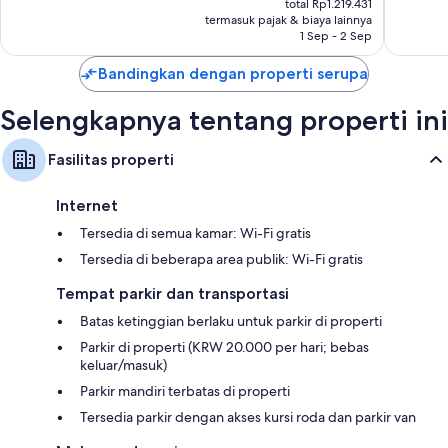
1.744
1.056
total Rp1.219.431
Lemari dan ruang baju, ruang duduk terpisah, dan Daur ulang
Rp1.108.574
termasuk pajak & biaya lainnya
ulasan
ulasan
1 Sep - 2 Sep
Bandingkan dengan properti serupa
Selengkapnya tentang properti ini
Fasilitas properti
Internet
Tersedia di semua kamar: Wi-Fi gratis
Tersedia di beberapa area publik: Wi-Fi gratis
Tempat parkir dan transportasi
Batas ketinggian berlaku untuk parkir di properti
Parkir di properti (KRW 20.000 per hari; bebas
keluar/masuk)
Parkir mandiri terbatas di properti
Tersedia parkir dengan akses kursi roda dan parkir van