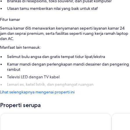
Brankas di resepsionis, toko souvenir, dan pusat komputer
Ulasan tamu memberikan nilai yang baik untuk staf
Fitur kamar
Semua kamar 616 menawarkan kenyamanan seperti layanan kamar 24
jam dan seprai premium, serta fasilitas seperti ruang kerja ramah laptop
dan AC.
Manfaat lain termasuk:
Selimut bulu angsa dan gratis tempat tidur lipat/ekstra
Kamar mandi dengan perlengkapan mandi desainer dan pengering
rambut
Televisi LED dengan TV kabel
Lemari es, ketel listrik, dan penghangat ruangan
Lihat selengkapnya mengenai properti ini
Properti serupa
The Shilla Seoul
The Gran