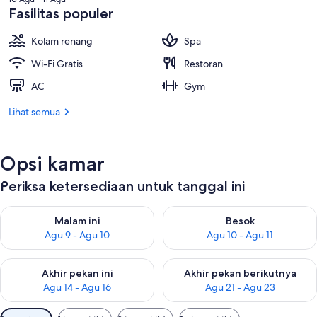
Fasilitas populer
Kolam renang
Spa
Wi-Fi Gratis
Restoran
AC
Gym
Lihat semua
Opsi kamar
Periksa ketersediaan untuk tanggal ini
Periksa ketersediaan untuk malam ini Agu 9 - Agu 10
Periksa ketersediaan untuk be
Malam ini
Besok
Agu 9 - Agu 10
Agu 10 - Agu 11
Periksa ketersediaan untuk akhir pekan ini Agu 14 - Agu 16
Periksa ketersediaan untuk ak
Akhir pekan ini
Akhir pekan berikutnya
Agu 14 - Agu 16
Agu 21 - Agu 23
Filter