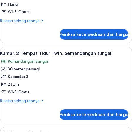
Tempat
1 king
Tidur
Wi-Fi Gratis
King,
Rincian
Rincian selengkapnya
pemandangan
lebih
sungai
lanjut
Periksa ketersediaan dan harga
untuk
Kamar,
1
Lihat
Seprai premium, selimut bulu angsa, m
3
Tempat
Kamar, 2 Tempat Tidur Twin, pemandangan sungai
semua
Tidur
Pemandangan Sungai
King,
foto
pemandangan
30 meter persegi
untuk
sungai
Kamar,
Kapasitas 3
2
2 twin
Tempat
Wi-Fi Gratis
Tidur
Rincian
Rincian selengkapnya
Twin,
lebih
pemandangan
lanjut
Periksa ketersediaan dan harga
untuk
sungai
Kamar,
2
Lihat
Seprai premium, selimut bulu angsa, m