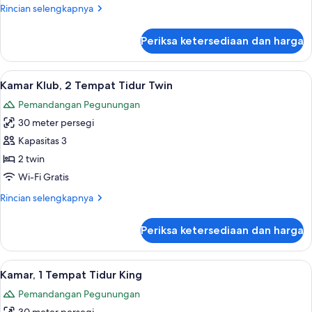
Tempat
Rincian
Rincian selengkapnya
Tidur
lebih
King
lanjut
Periksa ketersediaan dan harga
untuk
Kamar
Klub,
Lihat
Seprai premium, selimut bulu angsa, m
5
1
Kamar Klub, 2 Tempat Tidur Twin
semua
Tempat
Pemandangan Pegunungan
Tidur
foto
King
30 meter persegi
untuk
Kamar
Kapasitas 3
Klub,
2 twin
2
Wi-Fi Gratis
Tempat
Rincian
Rincian selengkapnya
Tidur
lebih
Twin
lanjut
Periksa ketersediaan dan harga
untuk
Kamar
Klub,
Lihat
Seprai premium, selimut bulu angsa, m
15
2
Kamar, 1 Tempat Tidur King
semua
Tempat
Pemandangan Pegunungan
Tidur
foto
Twin