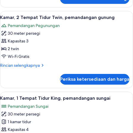
untuk
gunung
Kamar,
1
Lihat
Seprai premium, selimut bulu angsa, m
6
Tempat
Kamar, 2 Tempat Tidur Twin, pemandangan gunung
semua
Tidur
Pemandangan Pegunungan
King,
foto
pemandangan
30 meter persegi
untuk
gunung
Kamar,
Kapasitas 3
2
2 twin
Tempat
Wi-Fi Gratis
Tidur
Rincian
Rincian selengkapnya
Twin,
lebih
pemandangan
lanjut
Periksa ketersediaan dan harga
untuk
gunung
Kamar,
2
Lihat
Seprai premium, selimut bulu angsa, m
8
Tempat
Kamar, 1 Tempat Tidur King, pemandangan sungai
semua
Tidur
Pemandangan Sungai
Twin,
foto
pemandangan
30 meter persegi
untuk
gunung
Kamar,
1 kamar tidur
1
Kapasitas 4