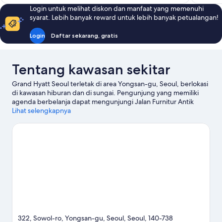
Login untuk melihat diskon dan manfaat yang memenuhi
syarat. Lebih banyak reward untuk lebih banyak petualangan!
Login
Daftar sekarang, gratis
Tentang kawasan sekitar
Grand Hyatt Seoul terletak di area Yongsan-gu, Seoul, berlokasi
di kawasan hiburan dan di sungai. Pengunjung yang memiliki
agenda berbelanja dapat mengunjungi Jalan Furnitur Antik
Itaewon dan Blue Square, atau singgahi Pusat Bowling Hannam
Lihat selengkapnya
jika mencari aktivitas seru lainnya. Jangan lewatkan Kebun Raya
Namsan. Jangan lupa untuk menjelajahi aktivitas di area ini,
termasuk bermain golf.
Kunjungi panduan perjalanan kami
untuk Seoul
322, Sowol-ro, Yongsan-gu, Seoul, Seoul, 140-738