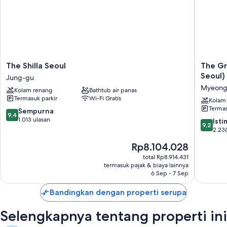
The
The
The Shilla Seoul
The Gr
Shilla
Grand
Seoul)
Jung-gu
Seoul
Lotte
Myeong
Kolam renang
Bathtub air panas
Jung-
Seoul
Termasuk parkir
Wi-Fi Gratis
gu
(Formerl
Kolam
Termas
Lotte
9.4
Sempurna
9,4
Hotel
dari
1.013 ulasan
9.2
Ist
9,2
Seoul)
10,
dari
2.23
Myeong
Sempurna,
10,
Harga
Rp8.104.028
dong
1.013
Istimew
sekarang
ulasan
2.236
total Rp8.914.431
Rp8.104.028
termasuk pajak & biaya lainnya
ulasan
6 Sep - 7 Sep
Bandingkan dengan properti serupa
Selengkapnya tentang properti ini