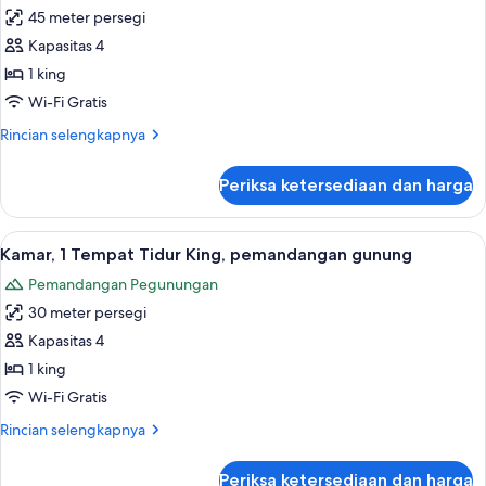
sudut
45 meter persegi
untuk
Grand,
Kapasitas 4
Suite,
1 king
1
Wi-Fi Gratis
Tempat
Rincian
Rincian selengkapnya
Tidur
lebih
King
lanjut
Periksa ketersediaan dan harga
untuk
Grand,
Suite,
Lihat
Pemandangan gunung
7
1
Kamar, 1 Tempat Tidur King, pemandangan gunung
semua
Tempat
Pemandangan Pegunungan
Tidur
foto
King
30 meter persegi
untuk
Kamar,
Kapasitas 4
1
1 king
Tempat
Wi-Fi Gratis
Tidur
Rincian
Rincian selengkapnya
King,
lebih
pemandangan
lanjut
Periksa ketersediaan dan harga