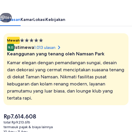
belumnya
Berikutnya
116+
Ringkasan
Kamar
Lokasi
Kebijakan
Properti
Mewah
bintang
Istimewa
1.013 ulasan
9,0
5.0
Keanggunan yang tenang oleh Namsan Park
Kamar elegan dengan pemandangan sungai, desain
dan dekorasi yang cermat menciptakan suasana tenang
di dekat Taman Namsan. Nikmati fasilitas pusat
Eksterior
kebugaran dan kolam renang modern, layanan
pramutamu yang luar biasa, dan lounge klub yang
tertata rapi.
Harga
Rp7.614.608
saat
total Rp9.213.676
ini
termasuk pajak & biaya lainnya
Rp7.614.608
10 Agu - 11 Agu