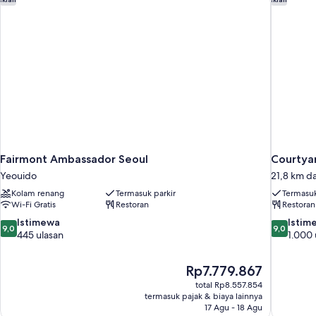
Fairmont Ambassador Seoul
Courtya
Yeouido
21,8 km da
Kolam renang
Termasuk parkir
Termasuk
Wi-Fi Gratis
Restoran
Restoran
9.0
9.0
Istimewa
Istim
9,0
9,0
dari
dari
445 ulasan
1.000 
10,
10,
Istimewa,
Istimewa,
Harga
Rp7.779.867
445
1.000
sekarang
ulasan
ulasan
total Rp8.557.854
Rp7.779.867
termasuk pajak & biaya lainnya
17 Agu - 18 Agu