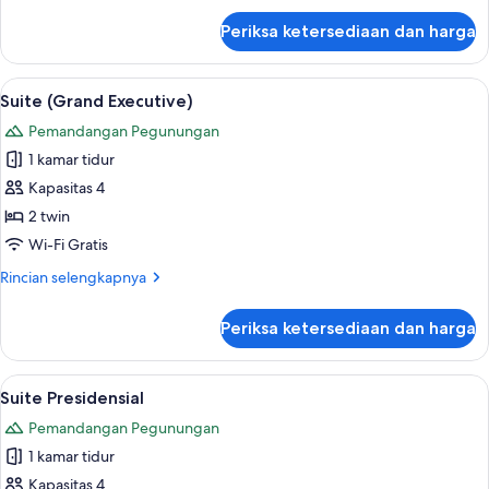
lanjut
Periksa ketersediaan dan harga
untuk
Suite
(Diplomatic)
Lihat
Suite (Grand Executive) | Seprai prem
1
Suite (Grand Executive)
semua
Pemandangan Pegunungan
foto
1 kamar tidur
untuk
Suite
Kapasitas 4
(Grand
2 twin
Executive)
Wi-Fi Gratis
Rincian
Rincian selengkapnya
lebih
lanjut
Periksa ketersediaan dan harga
untuk
Suite
(Grand
Lihat
Suite Presidensial | Area keluarga | TV
1
Executive)
Suite Presidensial
semua
Pemandangan Pegunungan
foto
1 kamar tidur
untuk
Suite
Kapasitas 4