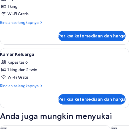
Presidensial
1 king
Wi-Fi Gratis
Rincian
Rincian selengkapnya
lebih
lanjut
Periksa ketersediaan dan harga
untuk
Suite
Presidensial
Lihat
Kamar Keluarga | Seprai premium, seli
1
Kamar Keluarga
semua
Kapasitas 6
foto
1 king dan 2 twin
untuk
Kamar
Wi-Fi Gratis
Keluarga
Rincian
Rincian selengkapnya
lebih
lanjut
Periksa ketersediaan dan harga
untuk
Kamar
Keluarga
Anda juga mungkin menyukai
Fairmont Ambassador Seoul
Courtyar
Iklan
Iklan