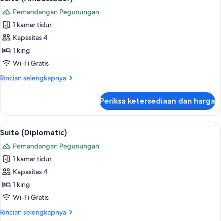
semua
Twin
Pemandangan Pegunungan
Beds
foto
1 kamar tidur
untuk
Suite
Kapasitas 4
(Ambassador)
1 king
Wi-Fi Gratis
Rincian
Rincian selengkapnya
lebih
lanjut
Periksa ketersediaan dan harga
untuk
Suite
(Ambassador)
Lihat
Suite (Diplomatic) | Seprai premium, s
4
Suite (Diplomatic)
semua
Pemandangan Pegunungan
foto
1 kamar tidur
untuk
Suite
Kapasitas 4
(Diplomatic)
1 king
Wi-Fi Gratis
Rincian
Rincian selengkapnya
lebih