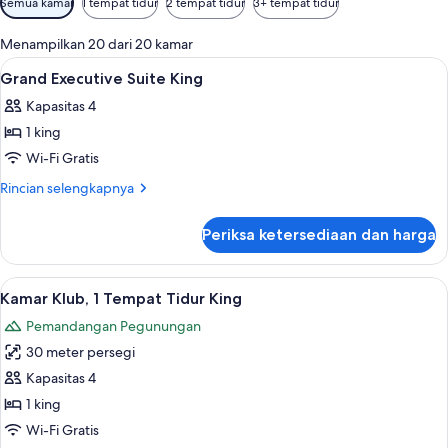
Semua kamar
1 tempat tidur
2 tempat tidur
3+ tempat tidur
tersedia
untuk
Menampilkan 20 dari 20 kamar
kamar
Lihat
Interior
1
Grand Executive Suite King
semua
Kapasitas 4
foto
1 king
untuk
Grand
Wi-Fi Gratis
Executive
Rincian
Rincian selengkapnya
Suite
lebih
lanjut
King
Periksa ketersediaan dan harga
untuk
Grand
Executive
Lihat
Pemandangan gunung
5
Suite
Kamar Klub, 1 Tempat Tidur King
semua
King
Pemandangan Pegunungan
foto
30 meter persegi
untuk
Kamar
Kapasitas 4
Klub,
1 king
1
Wi-Fi Gratis