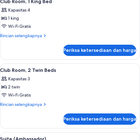
1
Tempat
Club Room, 1 King Bed
semua
Tidur
Kapasitas 4
Twin,
foto
pemandangan
1 king
untuk
sungai
Club
Wi-Fi Gratis
Room,
Rincian
Rincian selengkapnya
1
lebih
lanjut
King
Periksa ketersediaan dan harga
untuk
Bed
Club
Room,
Lihat
Tempat makan | 6 restoran; melayani
1
1
Club Room, 2 Twin Beds
semua
King
Kapasitas 3
Bed
foto
2 twin
untuk
Club
Wi-Fi Gratis
Room,
Rincian
Rincian selengkapnya
2
lebih
lanjut
Twin
Periksa ketersediaan dan harga
untuk
Beds
Club
Room,
Lihat
Suite (Ambassador) | Area keluarga | 
1
2
Suite (Ambassador)