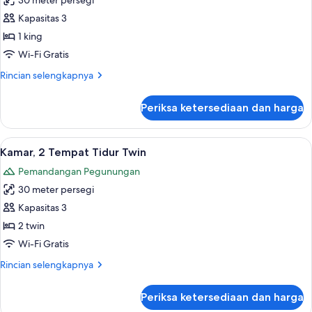
30 meter persegi
untuk
Kamar,
Kapasitas 3
1
1 king
Tempat
Wi-Fi Gratis
Tidur
Rincian
Rincian selengkapnya
King
lebih
lanjut
Periksa ketersediaan dan harga
untuk
Kamar,
1
Lihat
Seprai premium, selimut bulu angsa, m
3
Tempat
Kamar, 2 Tempat Tidur Twin
semua
Tidur
Pemandangan Pegunungan
King
foto
30 meter persegi
untuk
Kamar,
Kapasitas 3
2
2 twin
Tempat
Wi-Fi Gratis
Tidur
Rincian
Rincian selengkapnya
Twin
lebih
lanjut
Periksa ketersediaan dan harga
untuk