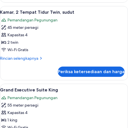
Kamar,
2
Lihat
Seprai premium, selimut bulu angsa, m
6
Tempat
Kamar, 2 Tempat Tidur Twin, sudut
semua
Tidur
Pemandangan Pegunungan
Twin
foto
45 meter persegi
untuk
Kamar,
Kapasitas 4
2
2 twin
Tempat
Wi-Fi Gratis
Tidur
Rincian
Rincian selengkapnya
Twin,
lebih
sudut
lanjut
Periksa ketersediaan dan harga
untuk
Kamar,
2
Lihat
Grand Executive Suite King | Seprai p
5
Tempat
Grand Executive Suite King
semua
Tidur
Pemandangan Pegunungan
Twin,
foto
sudut
55 meter persegi
untuk
Grand
Kapasitas 4
Executive
1 king
Suite
Wi-Fi Gratis