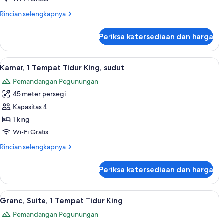
King
Rincian
Rincian selengkapnya
lebih
lanjut
Periksa ketersediaan dan harga
untuk
Grand
Executive
Lihat
Seprai premium, selimut bulu angsa, m
5
Suite
Kamar, 1 Tempat Tidur King, sudut
semua
King
Pemandangan Pegunungan
foto
45 meter persegi
untuk
Kamar,
Kapasitas 4
1
1 king
Tempat
Wi-Fi Gratis
Tidur
Rincian
Rincian selengkapnya
King,
lebih
sudut
lanjut
Periksa ketersediaan dan harga
untuk
Kamar,
1
Lihat
Grand, Suite, 1 Tempat Tidur King | Se
5
Tempat
Grand, Suite, 1 Tempat Tidur King
semua
Tidur
Pemandangan Pegunungan
King,
foto