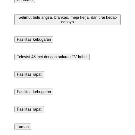
Eksterior
Restoran
Selimut bulu angsa, brankas, meja kerja, dan tirai kedap
cahaya
Fasilitas kebugaran
Televisi 48-inci dengan saluran TV kabel
Fasilitas rapat
Fasilitas kebugaran