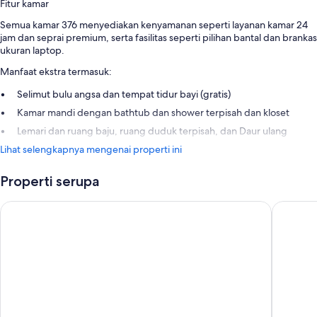
Fitur kamar
Semua kamar 376 menyediakan kenyamanan seperti layanan kamar 24
jam dan seprai premium, serta fasilitas seperti pilihan bantal dan brankas
ukuran laptop.
Manfaat ekstra termasuk:
Selimut bulu angsa dan tempat tidur bayi (gratis)
Kamar mandi dengan bathtub dan shower terpisah dan kloset
Lemari dan ruang baju, ruang duduk terpisah, dan Daur ulang
Lihat selengkapnya mengenai properti ini
Properti serupa
The Westin Seoul Parnas
Lotte Ho