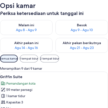
Opsi kamar
Periksa ketersediaan untuk tanggal ini
Periksa ketersediaan untuk malam ini Agu 8 - Agu 9
Periksa ketersediaan untuk be
Malam ini
Besok
Agu 8 - Agu 9
Agu 9 - Agu 10
Periksa ketersediaan untuk akhir pekan ini Agu 14 - Agu 16
Periksa ketersediaan untuk ak
Akhir pekan ini
Akhir pekan berikutnya
Agu 14 - Agu 16
Agu 21 - Agu 23
Filter
Semua kamar
1 tempat tidur
2 tempat tidur
tersedia
untuk
Menampilkan 9 dari 9 kamar
kamar
Lihat
Griffin Suite | Seprai premium, selimu
6
Griffin Suite
semua
Pemandangan kota
foto
59 meter persegi
untuk
Griffin
1 kamar tidur
Suite
Kapasitas 3