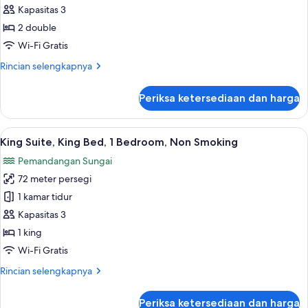
Double
Kapasitas 3
Bed,
2 double
1
Wi-Fi Gratis
Bedroom,
Rincian
Rincian selengkapnya
Non
lebih
Smoking
lanjut
Periksa ketersediaan dan harga
untuk
(Executive
King
Lounge
Suite,
Lihat
King Suite, King Bed, 1 Bedroom, Non 
Access)
7
Double
King Suite, King Bed, 1 Bedroom, Non Smoking
semua
Bed,
Pemandangan Sungai
1
foto
Bedroom,
72 meter persegi
untuk
Non
King
1 kamar tidur
Smoking
Suite,
(Executive
Kapasitas 3
Lounge
King
1 king
Access)
Bed,
Wi-Fi Gratis
1
Rincian
Rincian selengkapnya
Bedroom,
lebih
Non
lanjut
Periksa ketersediaan dan harga
untuk