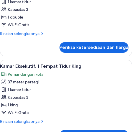
Suite
1 kamar tidur
Lounge
Bisnis,
Access)
Kapasitas 3
1
1 double
kamar
Wi-Fi Gratis
tidur
Rincian
Rincian selengkapnya
(Executive
lebih
Lounge
lanjut
Periksa ketersediaan dan harga
Access)
untuk
Suite
Bisnis,
Lihat
Kamar Eksekutif, 1 Tempat Tidur King 
7
1
Kamar Eksekutif, 1 Tempat Tidur King
semua
kamar
Pemandangan kota
tidur
foto
(Executive
37 meter persegi
untuk
Lounge
Kamar
1 kamar tidur
Access)
Eksekutif,
Kapasitas 3
1
1 king
Tempat
Wi-Fi Gratis
Tidur
Rincian
Rincian selengkapnya
King
lebih
lanjut