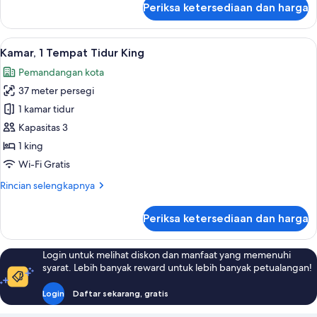
Periksa ketersediaan dan harga
untuk
Kamar
Eksekutif,
Lihat
Seprai premium, selimut bulu angsa, m
4
1
Kamar, 1 Tempat Tidur King
semua
Tempat
Pemandangan kota
Tidur
foto
King
37 meter persegi
untuk
Kamar,
1 kamar tidur
1
Kapasitas 3
Tempat
1 king
Tidur
Wi-Fi Gratis
King
Rincian
Rincian selengkapnya
lebih
lanjut
Periksa ketersediaan dan harga
untuk
Kamar,
1
Login untuk melihat diskon dan manfaat yang memenuhi
Tempat
syarat. Lebih banyak reward untuk lebih banyak petualangan!
Tidur
King
Login
Daftar sekarang, gratis