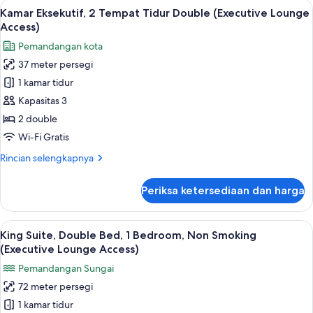
Lihat
Seprai premium, selimut bulu angsa, m
7
Tempat
Kamar Eksekutif, 2 Tempat Tidur Double (Executive Lounge
semua
Tidur
Access)
Double
foto
Pemandangan kota
untuk
37 meter persegi
Kamar
1 kamar tidur
Eksekutif,
2
Kapasitas 3
Tempat
2 double
Tidur
Wi-Fi Gratis
Double
Rincian
Rincian selengkapnya
(Executive
lebih
Lounge
lanjut
Periksa ketersediaan dan harga
untuk
Access)
Kamar
Eksekutif,
Lihat
TV layar datar
8
2
King Suite, Double Bed, 1 Bedroom, Non Smoking
semua
Tempat
(Executive Lounge Access)
Tidur
foto
Pemandangan Sungai
Double
untuk
(Executive
72 meter persegi
King
Lounge
1 kamar tidur
Suite,
Access)