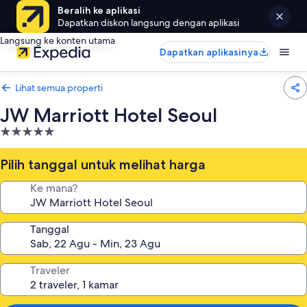
Beralih ke aplikasi
Dapatkan diskon langsung dengan aplikasi
Langsung ke konten utama
Dapatkan aplikasinya
Lihat semua properti
JW Marriott Hotel Seoul
Properti
bintang
5.0
Pilih tanggal untuk melihat harga
Ke mana?
Tanggal
Traveler