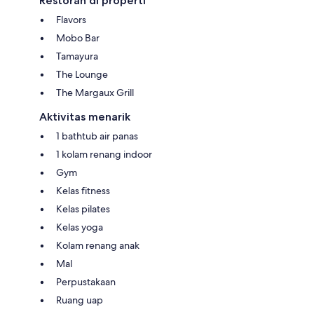
Restoran di properti
Flavors
Mobo Bar
Tamayura
The Lounge
The Margaux Grill
Aktivitas menarik
1 bathtub air panas
1 kolam renang indoor
Gym
Kelas fitness
Kelas pilates
Kelas yoga
Kolam renang anak
Mal
Perpustakaan
Ruang uap