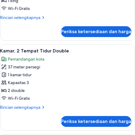
1 king
Wi-Fi Gratis
Rincian
Rincian selengkapnya
lebih
lanjut
Periksa ketersediaan dan harga
untuk
Griffin
Suite
Lihat
Seprai premium, selimut bulu angsa, m
5
Kamar, 2 Tempat Tidur Double
semua
Pemandangan kota
foto
37 meter persegi
untuk
Kamar,
1 kamar tidur
2
Kapasitas 3
Tempat
2 double
Tidur
Wi-Fi Gratis
Double
Rincian
Rincian selengkapnya
lebih
lanjut
Periksa ketersediaan dan harga
untuk
Kamar,
2