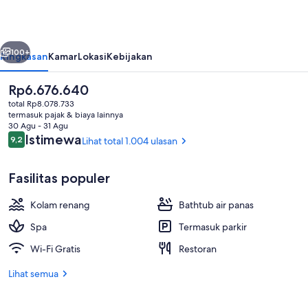
Seoul
belumnya
Berikutnya
100+
Ringkasan
Kamar
Lokasi
Kebijakan
Harga
Rp6.676.640
saat
total Rp8.078.733
ini
termasuk pajak & biaya lainnya
Rp6.676.640
30 Agu - 31 Agu
Ulasan
Istimewa
9,2
Lihat total 1.004 ulasan
9,2 dari 10
Fasilitas populer
Eksterior
Kolam renang
Bathtub air panas
Spa
Termasuk parkir
Wi-Fi Gratis
Restoran
Lihat semua