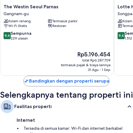
The
Lotte
The Westin Seoul Parnas
Lotte 
Westin
Hotel
Gangnam-gu
Songpa
Seoul
World
Kolam renang
Termasuk parkir
Kolam
Parnas
Songpa
Wi-Fi Gratis
Restoran
Termas
Gangnam-
gu
gu
9.4
9.4
Sempurna
Sem
9,4
9,4
dari
dari
229 ulasan
1.512
10,
10,
Sempurna,
Sempur
Harga
Rp5.196.454
229
1.512
sekarang
ulasan
ulasan
total Rp6.287.709
Rp5.196.454
termasuk pajak & biaya lainnya
31 Agu - 1 Sep
Bandingkan dengan properti serupa
Selengkapnya tentang properti ini
Fasilitas properti
Internet
Tersedia di semua kamar: Wi-Fi dan internet berkabel