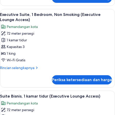
Smoking
King
Suite,
Lihat
Executive Suite, 1 Bedroom, Non Smoki
7
King
Executive Suite, 1 Bedroom, Non Smoking (Executive
semua
Bed,
Lounge Access)
1
foto
Pemandangan kota
Bedroom,
untuk
Non
72 meter persegi
Executive
Smoking
1 kamar tidur
Suite,
1
Kapasitas 3
Bedroom,
1 king
Non
Wi-Fi Gratis
Smoking
Rincian
Rincian selengkapnya
(Executive
lebih
Lounge
lanjut
Periksa ketersediaan dan harga
untuk
Access)
Executive
Suite,
Lihat
Suite Bisnis, 1 kamar tidur (Executiv
7
1
Suite Bisnis, 1 kamar tidur (Executive Lounge Access)
semua
Bedroom,
Pemandangan kota
Non
foto
Smoking
72 meter persegi
untuk
(Executive