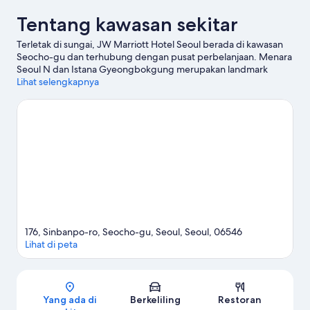
Tentang kawasan sekitar
Terletak di sungai, JW Marriott Hotel Seoul berada di kawasan
Seocho-gu dan terhubung dengan pusat perbelanjaan. Menara
Seoul N dan Istana Gyeongbokgung merupakan landmark
terkenal kawasan ini, terdapat pula Central City Shopping Mall
Lihat selengkapnya
serta Garosu-gil bagi pengunjung yang ingin berbelanja.
Jangan lewatkan Pusat Seni Seoul. Jelajahi petualangan air di
area ini dengan menyelam dan ski air yang berada tak jauh, atau
nikmati keseruan outdoor dengan jalur hiking/sepeda dan
panjat tebing.
Kunjungi panduan perjalanan kami untuk Seoul
176, Sinbanpo-ro, Seocho-gu, Seoul, Seoul, 06546
Lihat di peta
Peta
Yang ada di
Berkeliling
Restoran