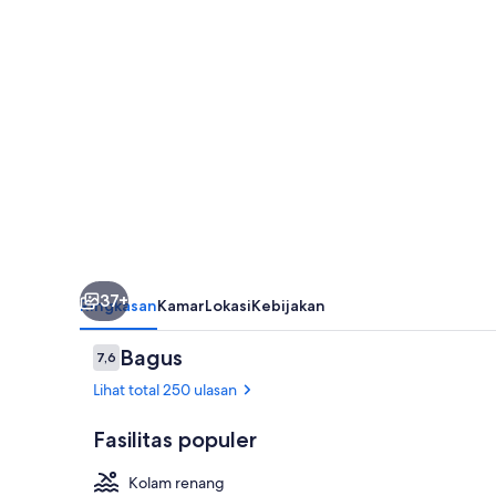
&
Spa
37+
Ringkasan
Kamar
Lokasi
Kebijakan
Ulasan
Bagus
7,6
7,6 dari 10
Lihat total 250 ulasan
Fasilitas populer
Kolam renang