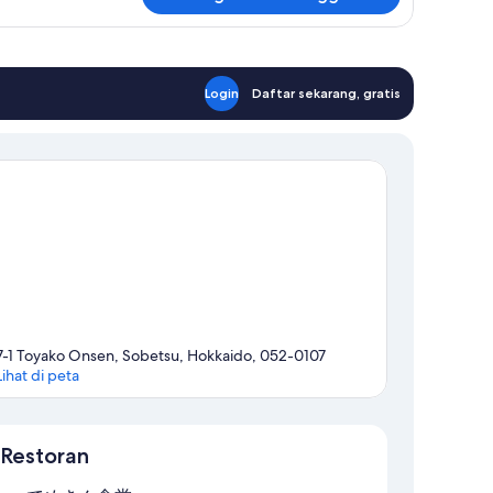
tuk
mar
Login
Daftar sekarang, gratis
7-1 Toyako Onsen, Sobetsu, Hokkaido, 052-0107
Lihat di peta
Peta
Restoran