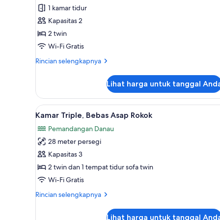
1 kamar tidur
Twin,
Bebas
Kapasitas 2
Asap
2 twin
Rokok,
Wi-Fi Gratis
pemandangan
Rincian
Rincian selengkapnya
danau
lebih
lanjut
Lihat harga untuk tanggal And
untuk
Kamar
Twin,
Lihat
Brankas, Wi-Fi gratis, dan sepra
3
Bebas
Kamar Triple, Bebas Asap Rokok
semua
Asap
Pemandangan Danau
Rokok,
foto
pemandangan
28 meter persegi
untuk
danau
Kamar
Kapasitas 3
Triple,
2 twin dan 1 tempat tidur sofa twin
Bebas
Wi-Fi Gratis
Asap
Rincian
Rincian selengkapnya
Rokok
lebih
lanjut
Lihat harga untuk tanggal And