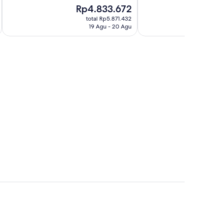
10,
Harga
Ha
Rp4.833.672
R
144
Sangat
sekarang
sek
ulasan
Baik,
total Rp5.871.432
Rp4.833.672
Rp
19 Agu - 20 Agu
1.001
ulasan