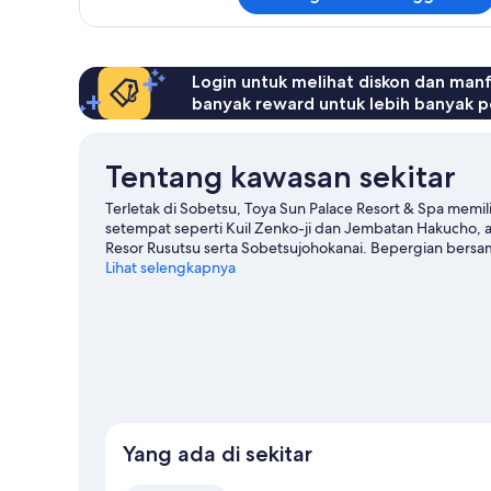
untuk
Kamar
Triple,
Bebas
Asap
Login untuk melihat diskon dan man
Rokok
banyak reward untuk lebih banyak p
Tentang kawasan sekitar
Terletak di Sobetsu, Toya Sun Palace Resort & Spa memili
setempat seperti Kuil Zenko-ji dan Jembatan Hakucho, at
Resor Rusutsu serta Sobetsujohokanai. Bepergian ber
Kunjungi panduan perjalanan kami untuk Sobetsu
Lihat selengkapnya
Lihat Resor lainnya di Sobetsu
Yang ada di sekitar