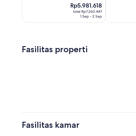
10,
Harga
Rp5.981.618
1.362
Istimewa,
sekarang
ulasan
691
total Rp7.260.447
Rp5.981.618
1 Sep - 2 Sep
ulasan
Fasilitas properti
Fasilitas kamar