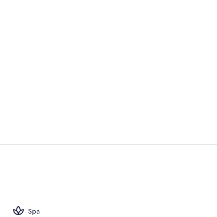
Kamar Tradis
Mata air pan
Spa