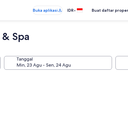
•
Buka aplikasi
IDR
Buat daftar prope
t & Spa
Tanggal