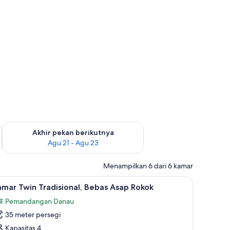
 ini Agu 14 - Agu 16
Periksa ketersediaan untuk akhir pekan berikutnya Agu 21 - A
Akhir pekan berikutnya
Agu 21 - Agu 23
Menampilkan 6 dari 6 kamar
 pemandangan danau (Japanese Style) | Area keluarga | TV layar datar
ihat
Brankas, Wi-Fi gratis, dan seprai linen
5
mar Twin Tradisional, Bebas Asap Rokok
emua
Pemandangan Danau
oto
35 meter persegi
ntuk
amar
Kapasitas 4