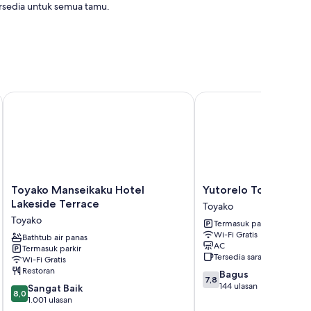
ersedia untuk semua tamu.
ir
Toyako Manseikaku Hotel Lakeside Terrace
Yutorelo Toyako
o perks like free WiFi and safes.
Toyako
Yutorelo
Toyako Manseikaku Hotel
Yutorelo Toyako
Manseikaku
Toyako
Lakeside Terrace
Toyako
Hotel
Toyako
Toyako
Termasuk parkir
Lakeside
Wi-Fi Gratis
Terrace
Bathtub air panas
AC
Termasuk parkir
Toyako
Tersedia sarapan
Wi-Fi Gratis
Restoran
7.8
Bagus
7,8
dari
144 ulasan
8.0
Sangat Baik
8,0
10,
dari
1.001 ulasan
Bagus,