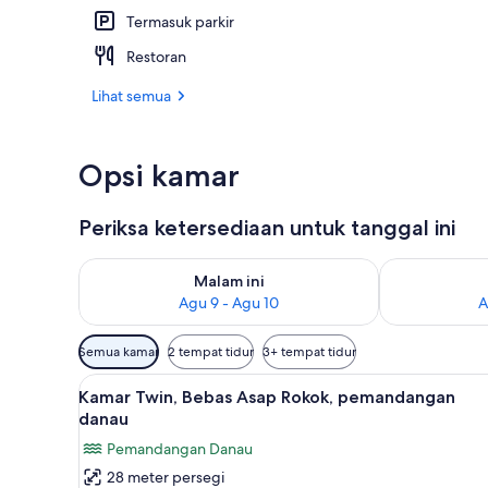
Termasuk parkir
Lobi
Restoran
Lihat semua
Opsi kamar
Periksa ketersediaan untuk tanggal ini
Periksa ketersediaan untuk malam ini Agu 9 - Agu 10
Periksa keter
Malam ini
Agu 9 - Agu 10
A
Filter
Semua kamar
2 tempat tidur
3+ tempat tidur
tersedia
Lihat
Brankas, Wi-Fi gratis, dan sepra
untuk
5
Kamar Twin, Bebas Asap Rokok, pemandangan
semua
kamar
danau
foto
Pemandangan Danau
untuk
28 meter persegi
Kamar