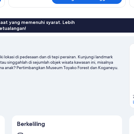
untuk
un
Kamar
Ka
Tradisional,
Bebas
Asap
faat yang memenuhi syarat. Lebih
Rokok
etualangan!
ki lokasi di pedesaan dan di tepi perairan. Kunjungi landmark
au singgahlah di sejumlah objek wisata kawasan ini, misalnya
sama anak? Pertimbangkan Museum Toyako Forest dan Koganeyu.
Berkeliling