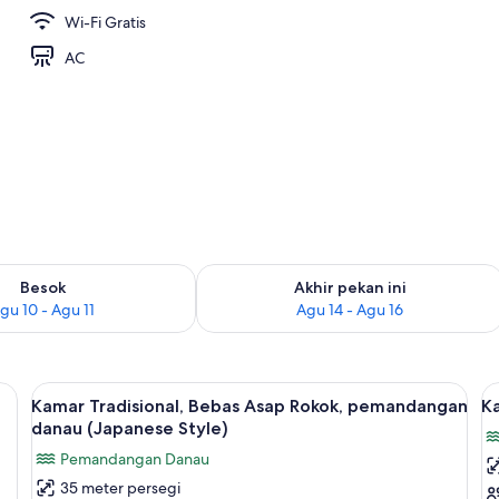
Wi-Fi Gratis
AC
sediaan untuk besok Agu 10 - Agu 11
Periksa ketersediaan untuk akhir pekan
Besok
Akhir pekan ini
gu 10 - Agu 11
Agu 14 - Agu 16
i linen
Lihat
Kamar Tradisional, Bebas Asap Rokok,
L
6
Kamar Tradisional, Bebas Asap Rokok, pemandangan
Ka
semua
s
danau (Japanese Style)
foto
f
Pemandangan Danau
untuk
u
35 meter persegi
Kamar
K