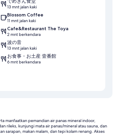
でめきん食堂
13 mnt jalan kaki
Blossom Coffee
11 mnt jalan kaki
Cafe&Restaurant The Toya
2 mnt berkendara
波の音
13 mnt jalan kaki
お食事・お土産 壹番館
6 mnt berkendara
ta manfaatkan pemandian air panas mineral indoor,
an rileks, kunjungi mata air panas/mineral atau sauna, dan
jikan sarapan, makan malam, dan tepi kolam renang. Akses