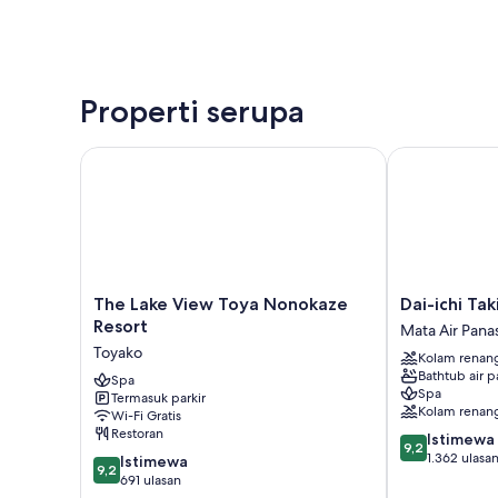
Properti serupa
The Lake View Toya Nonokaze Resort
Dai-ichi Taki
The
Dai-
The Lake View Toya Nonokaze
Dai-ichi Ta
Lake
ichi
Resort
Mata Air Pana
View
Takimotokan
Toyako
Kolam renan
Toya
Mata
Bathtub air p
Nonokaze
Spa
Air
Spa
Termasuk parkir
Resort
Panas
Kolam renan
Wi-Fi Gratis
Toyako
Noboribetsu
Restoran
9.2
Istimewa
9,2
dari
1.362 ulasa
9.2
Istimewa
9,2
10,
dari
691 ulasan
Istimewa,