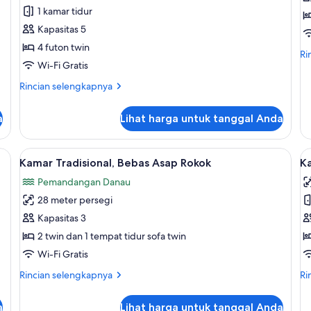
1 kamar tidur
Tradisional,
T
Bebas
T
Kapasitas 5
Asap
B
4 futon twin
Ri
Ri
Rokok,
A
Wi-Fi Gratis
le
pemandangan
R
lan
Rincian
Rincian selengkapnya
un
danau
lebih
Ka
(Japanese
lanjut
Tw
a
Lihat harga untuk tanggal Anda
untuk
Style)
Tr
Kamar
Be
Tradisional,
i linen
Lihat
Brankas, Wi-Fi gratis, dan seprai linen
As
L
5
Bebas
Kamar Tradisional, Bebas Asap Rokok
K
Ro
semua
s
Asap
Pemandangan Danau
Rokok,
foto
f
pemandangan
28 meter persegi
untuk
u
danau
Kamar
K
Kapasitas 3
(Japanese
Tradisional,
Style)
2 twin dan 1 tempat tidur sofa twin
Bebas
Wi-Fi Gratis
Asap
Rincian
Ri
Rincian selengkapnya
Ri
Rokok
lebih
le
lanjut
lan
a
Lihat harga untuk tanggal Anda