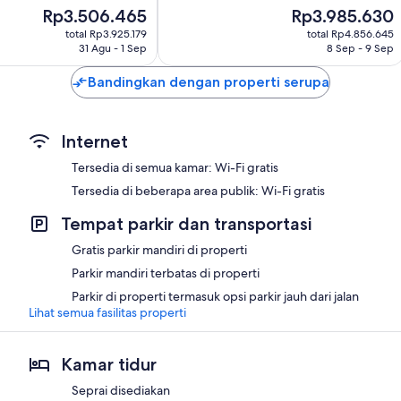
Harga
Harga
Rp3.506.465
Rp3.985.630
499
sekarang
sekarang
ulasan
total Rp3.925.179
total Rp4.856.645
Rp3.506.465
Rp3.985.630
31 Agu - 1 Sep
8 Sep - 9 Sep
Bandingkan dengan properti serupa
Internet
Tersedia di semua kamar: Wi-Fi gratis
Tersedia di beberapa area publik: Wi-Fi gratis
Tempat parkir dan transportasi
Gratis parkir mandiri di properti
Parkir mandiri terbatas di properti
Parkir di properti termasuk opsi parkir jauh dari jalan
Lihat semua fasilitas properti
Kamar tidur
Seprai disediakan