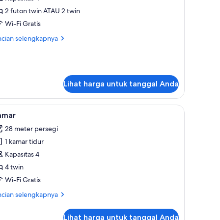
win
2 futon twin ATAU 2 twin
radisional,
Wi-Fi Gratis
ebas
ncian
ncian selengkapnya
sap
bih
okok
jut
tuk
mar
in
Lihat harga untuk tanggal Anda
adisional,
bas
ap
ihat
Brankas, Wi-Fi gratis, dan seprai linen
4
amar
kok
emua
28 meter persegi
oto
1 kamar tidur
ntuk
amar
Kapasitas 4
4 twin
Wi-Fi Gratis
ncian
ncian selengkapnya
bih
jut
Lihat harga untuk tanggal Anda