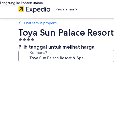
Langsung ke konten utama
Perjalanan
Lihat semua properti
Toya Sun Palace Resor
Properti
bintang
Pilih tanggal untuk melihat harga
4.0
Ke mana?
Galeri
foto
untuk
Toya
Sun
Palace
Resort