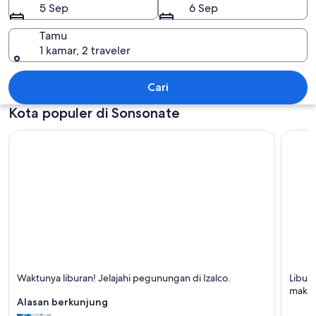
5 Sep
6 Sep
Tamu
1 kamar, 2 traveler
Sonsonate
Cari
Kota populer di Sonsonate
Izalco
Acajut
Waktunya liburan! Jelajahi pegunungan di Izalco.
Libur
Terkenal dengan Pegunungan, Taman Alam, dan
Terken
makana
Alam
Alasan berkunjung