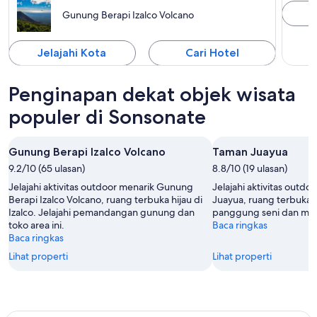
J
Gunung Berapi Izalco Volcano
Jelajahi Kota
Cari Hotel
Penginapan dekat objek wisata
populer di Sonsonate
Gunung Berapi Izalco Volcano
Taman Juayua
9.2/10 (65 ulasan)
8.8/10 (19 ulasan)
Jelajahi aktivitas outdoor menarik Gunung
Jelajahi aktivitas outd
Berapi Izalco Volcano, ruang terbuka hijau di
Juayua, ruang terbuka hi
Izalco. Jelajahi pemandangan gunung dan
panggung seni dan mon
toko area ini.
Baca ringkas
Baca ringkas
Lihat properti
Lihat properti