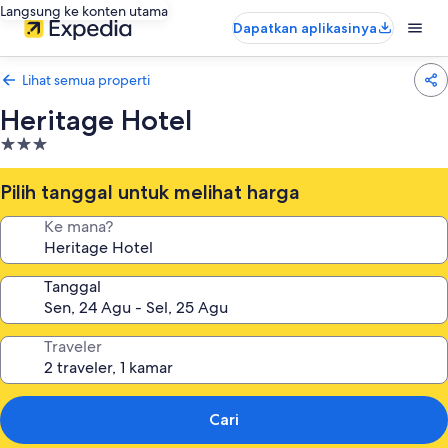
Langsung ke konten utama
Dapatkan aplikasinya
Lihat semua properti
Heritage Hotel
Properti
bintang
3.0
Pilih tanggal untuk melihat harga
Ke mana?
Tanggal
Traveler
Cari