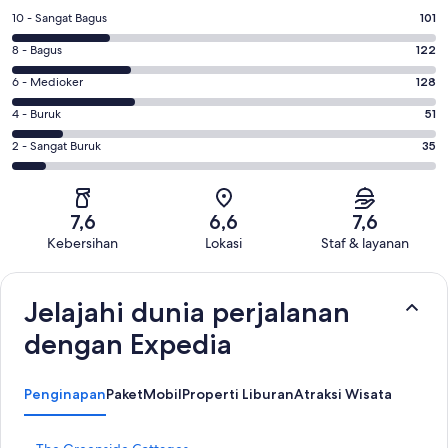
Penilaian
10 - Sangat Bagus
101
10
Penilaian
8 - Bagus
122
-
8
Sangat
Penilaian
6 - Medioker
128
-
Bagus.
6
Bagus.
Penilaian
4 - Buruk
51
101
-
122
4
dari
Medioker.
Penilaian
2 - Sangat Buruk
35
dari
-
437
128
2
437
Buruk.
ulasan
dari
-
ulasan
51
437
Sangat
dari
7,6
6,6
7,6
ulasan
Buruk.
437
Kebersihan
Lokasi
Staf & layanan
35
ulasan
Ulasan
dari
437
Jelajahi dunia perjalanan
ulasan
dengan Expedia
Penginapan
Paket
Mobil
Properti Liburan
Atraksi Wisata
T