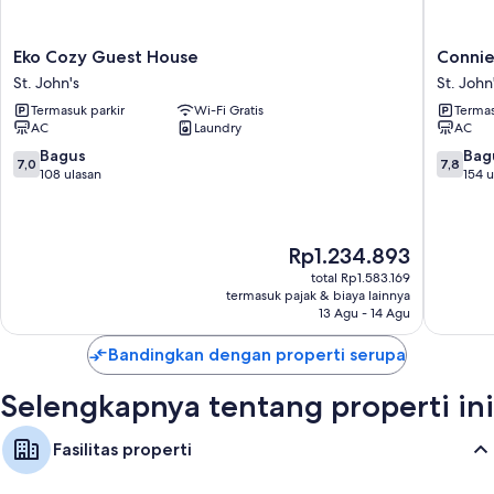
Fasilitas lainnya termasuk:
Kamar mandi dengan shower dan perlengkapan mandi gratis
Eko
Connie's
Eko Cozy Guest House
Connie
Cozy
Comfort
Televisi dengan TV kabel
St. John's
St. John
Guest
Suites
Balkon, peralatan masak/piring/peralatan makan, dan pemanas air
Termasuk parkir
Wi-Fi Gratis
Termas
House
St.
AC
Laundry
AC
untuk kopi/teh
St.
John's
John's
7.0
7.8
Bagus
Bag
7,0
7,8
dari
dari
108 ulasan
154 u
10,
10,
Bagus,
Bagus,
108
154
Harga
Rp1.234.893
ulasan
ulasan
sekarang
total Rp1.583.169
Rp1.234.893
termasuk pajak & biaya lainnya
13 Agu - 14 Agu
Bandingkan dengan properti serupa
Selengkapnya tentang properti ini
Fasilitas properti