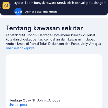
syarat. Lebih banyak reward untuk lebih banyak petualangan!
Login
Daftar sekarang, gratis
Tentang kawasan sekitar
Terletak di St. John's, Heritage Hotel memiliki lokasi di pusat
kota dan di dekat pantai. Keindahan alam kawasan ini dapat
Anda nikmati di Pantai Teluk Dickenson dan Pantai Jolly. Antigua
Botanical Gardens dan Reservoir Range juga patut untuk
Lihat selengkapnya
dikunjungi.
Kunjungi panduan perjalanan kami untuk St. John's
Heritage Quay, St. John's, Antigua
Lihat di peta