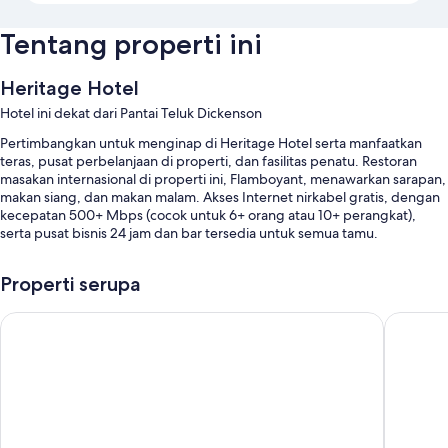
Tentang properti ini
Heritage Hotel
Hotel ini dekat dari Pantai Teluk Dickenson
Pertimbangkan untuk menginap di Heritage Hotel serta manfaatkan
teras, pusat perbelanjaan di properti, dan fasilitas penatu. Restoran
masakan internasional di properti ini, Flamboyant, menawarkan sarapan,
makan siang, dan makan malam. Akses Internet nirkabel gratis, dengan
kecepatan 500+ Mbps (cocok untuk 6+ orang atau 10+ perangkat),
serta pusat bisnis 24 jam dan bar tersedia untuk semua tamu.
Anda juga akan menikmati manfaat seperti:
Properti serupa
Parkir mandiri gratis gratis
Eko Cozy Guest House
Connie's
Properti bebas-rokok, meja pemesanan tur/tiket, dan ruang rapat
TV di lobi, lift, dan bell boy
Fitur kamar
Semua kamar tidur di Heritage Hotel memberikan manfaat seperti AC,
serta fasilitas seperti brankas dan WiFi.