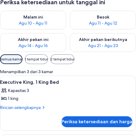
Periksa ketersediaan untuk tanggal ini
Periksa ketersediaan untuk malam ini Agu 10 - Agu 11
Periksa ketersediaan untuk be
Malam ini
Besok
Agu 10 - Agu 11
Agu 11 - Agu 12
Periksa ketersediaan untuk akhir pekan ini Agu 14 - Agu 16
Periksa ketersediaan untuk ak
Akhir pekan ini
Akhir pekan berikutnya
Agu 14 - Agu 16
Agu 21 - Agu 23
Filter
Semua kamar
1 tempat tidur
2 tempat tidur
tersedia
untuk
Menampilkan 3 dari 3 kamar
kamar
Lihat
Executive King, 1 King Bed | Area kelua
5
Executive King, 1 King Bed
semua
Kapasitas 3
foto
1 king
untuk
Executive
Rincian
Rincian selengkapnya
lebih
King,
lanjut
1
Periksa ketersediaan dan harga
untuk
King
Executive
Bed
King,