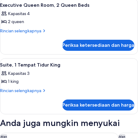
Lihat
Executive Queen Room, 2 Queen Beds 
4
1
Executive Queen Room, 2 Queen Beds
semua
King
Kapasitas 4
Bed
foto
2 queen
untuk
Executive
Rincian
Rincian selengkapnya
lebih
Queen
lanjut
Room,
Periksa ketersediaan dan harga
untuk
2
Executive
Queen
Queen
Lihat
Suite, 1 Tempat Tidur King | Balkon
5
Room,
Beds
Suite, 1 Tempat Tidur King
semua
2
Kapasitas 3
Queen
foto
Beds
1 king
untuk
Suite,
Rincian
Rincian selengkapnya
lebih
1
lanjut
Tempat
Periksa ketersediaan dan harga
untuk
Tidur
Suite,
King
1
Anda juga mungkin menyukai
Tempat
Tidur
King
Siboney Beach Club
Tamarind 
Iklan
Iklan