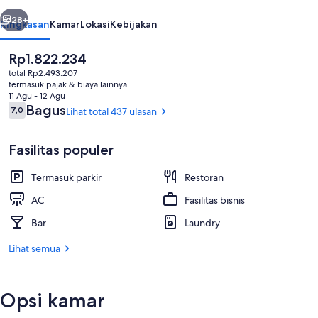
belumnya
Berikutnya
28+
Ringkasan
Kamar
Lokasi
Kebijakan
Harga
Rp1.822.234
saat
total Rp2.493.207
ini
termasuk pajak & biaya lainnya
Rp1.822.234
11 Agu - 12 Agu
Ulasan
Bagus
7,0
Lihat total 437 ulasan
7,0 dari 10
Fasilitas populer
Resepsionis
Termasuk parkir
Restoran
AC
Fasilitas bisnis
Bar
Laundry
Lihat semua
Opsi kamar