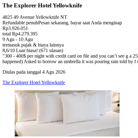
The Explorer Hotel Yellowknife
4825 49 Avenue Yellowknife NT
Refundable penuh
Pesan sekarang, bayar saat Anda menginap
Rp3.926.051
total Rp4.279.395
9 Agu - 10 Agu
termasuk pajak & biaya lainnya
8,6
/
10
Luar biasa! (671 ulasan)
"300 - 400$ per night with credit card on file and you can’t see g a
happened) Asked to borrow an umbrella it was pouring rain told by f 
Diulas pada tanggal 4 Agu 2026
The Explorer Hotel Yellowknife