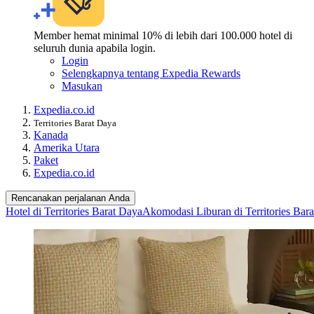
Member hemat minimal 10% di lebih dari 100.000 hotel di
seluruh dunia apabila login.
Login
Selengkapnya tentang Expedia Rewards
Masukan
Expedia.co.id
Territories Barat Daya
Kanada
Amerika Utara
Paket
Expedia.co.id
Rencanakan perjalanan Anda
Hotel di Territories Barat Daya
Akomodasi Liburan di Territories Bar