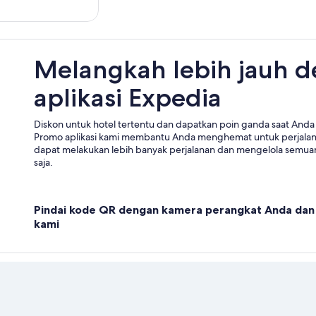
Melangkah lebih jauh 
aplikasi Expedia
Diskon untuk hotel tertentu dan dapatkan poin ganda saat Anda 
Promo aplikasi kami membantu Anda menghemat untuk perjala
dapat melakukan lebih banyak perjalanan dan mengelola semuan
saja.
Pindai kode QR dengan kamera perangkat Anda dan 
kami