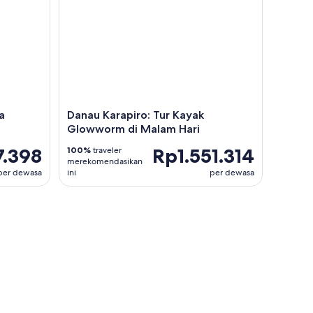
a
Danau Karapiro: Tur Kayak
Glowworm di Malam Hari
7.398
Rp1.551.314
100%
traveler
merekomendasikan
per dewasa
ini
per dewasa