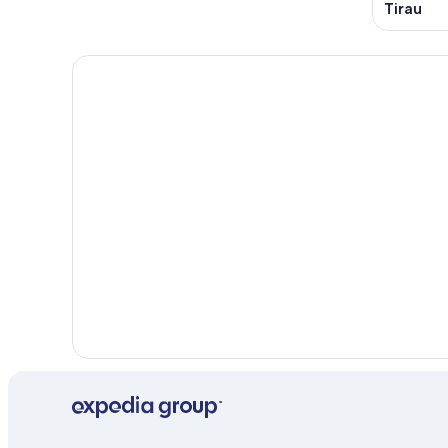
Tirau