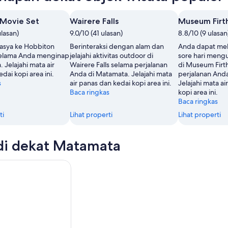
 Movie Set
Wairere Falls
Museum Firt
ulasan)
9.0/10 (41 ulasan)
8.8/10 (9 ulasan
asya ke Hobbiton
Berinteraksi dengan alam dan
Anda dapat me
selama Anda menginap
jelajahi aktivitas outdoor di
sore hari meng
 Jelajahi mata air
Wairere Falls selama perjalanan
di Museum Firt
dai kopi area ini.
Anda di Matamata. Jelajahi mata
perjalanan And
s
air panas dan kedai kopi area ini.
Jelajahi mata ai
Baca ringkas
kopi area ini.
Baca ringkas
ti
Lihat properti
Lihat properti
di dekat Matamata