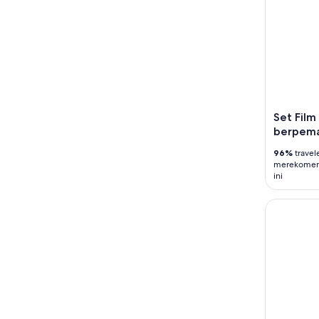
Set Film
berpem
96%
travel
merekomen
ini
Gua Hobbi