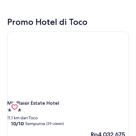
Promo Hotel di Toco
Mt. Plaisir Estate Hotel
Mt. Plaisir Estate Hotel
Mt. Plaisir Estate Hotel
Properti
bintang
11,1 km dari Toco
3.0
10.0
10/10
Sempurna
(29 ulasan)
dari
Harga
Rp4.032.675
10,