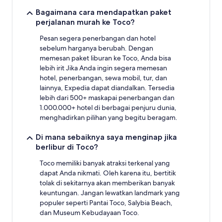
ketersediaan
Bagaimana cara mendapatkan paket
dapat
perjalanan murah ke Toco?
berubah
sewaktu-
Pesan segera penerbangan dan hotel
waktu.
sebelum harganya berubah. Dengan
Ketentuan
memesan paket liburan ke Toco, Anda bisa
tambahan
mungkin
lebih irit Jika Anda ingin segera memesan
berlaku.
hotel, penerbangan, sewa mobil, tur, dan
lainnya, Expedia dapat diandalkan. Tersedia
lebih dari 500+ maskapai penerbangan dan
1.000.000+ hotel di berbagai penjuru dunia,
menghadirkan pilihan yang begitu beragam.
Di mana sebaiknya saya menginap jika
berlibur di Toco?
Toco memiliki banyak atraksi terkenal yang
dapat Anda nikmati. Oleh karena itu, bertitik
tolak di sekitarnya akan memberikan banyak
keuntungan. Jangan lewatkan landmark yang
populer seperti Pantai Toco, Salybia Beach,
dan Museum Kebudayaan Toco.