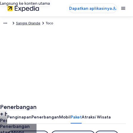
Langsung ke konten utama
Dapatkan aplikasinya
Sangre Grande
Toco
Foto oleh OnePointFiveBillionInches
Penerbangan
Foto
Terbuka
+ hotel di
Penginapan
Penerbangan
Mobil
Paket
Atraksi Wisata
oleh
Toco
Pesan Hotel +
OnePointFiveBillionInches
Penerbangan
atau Mobil