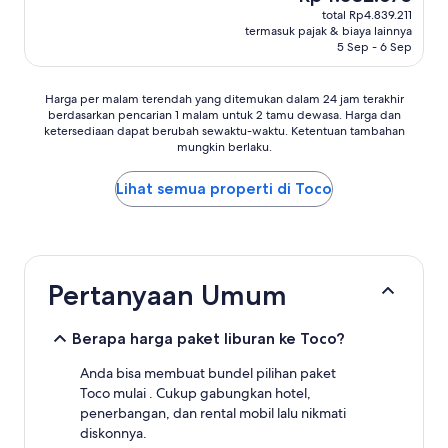
sekarang
Sempurna,
total Rp4.839.211
Rp4.032.675
(29
termasuk pajak & biaya lainnya
ulasan)
5 Sep - 6 Sep
Harga
Harga per malam terendah yang ditemukan dalam 24 jam terakhir
berdasarkan pencarian 1 malam untuk 2 tamu dewasa. Harga dan
per
ketersediaan dapat berubah sewaktu-waktu. Ketentuan tambahan
malam
mungkin berlaku.
terendah
yang
Lihat semua properti di Toco
ditemukan
dalam
24
jam
terakhir
berdasarkan
Pertanyaan Umum
pencarian
1
malam
Berapa harga paket liburan ke Toco?
untuk
2
Anda bisa membuat bundel pilihan paket
tamu
Toco mulai . Cukup gabungkan hotel,
dewasa.
penerbangan, dan rental mobil lalu nikmati
Harga
diskonnya.
dan