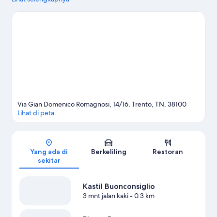
Coba periksa PalaTrento atau Motocross World Track.
Kunjungi
panduan perjalanan kami untuk Trento
Via Gian Domenico Romagnosi, 14/16, Trento, TN, 38100
Lihat di peta
Peta
Yang ada di
Berkeliling
Restoran
sekitar
Kastil Buonconsiglio
3 mnt jalan kaki
- 0.3 km