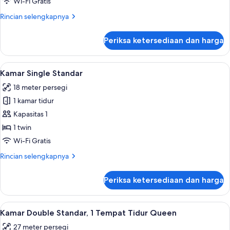
Wi-Fi Gratis
Rincian
Rincian selengkapnya
lebih
lanjut
Periksa ketersediaan dan harga
untuk
Kamar
Twin
Lihat
Kamar Single Standar | Minibar, brank
4
Standar
Kamar Single Standar
semua
18 meter persegi
foto
1 kamar tidur
untuk
Kamar
Kapasitas 1
Single
1 twin
Standar
Wi-Fi Gratis
Rincian
Rincian selengkapnya
lebih
lanjut
Periksa ketersediaan dan harga
untuk
Kamar
Single
Lihat
Kamar Double Standar, 1 Tempat Tidur 
4
Standar
Kamar Double Standar, 1 Tempat Tidur Queen
semua
27 meter persegi