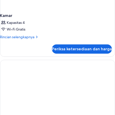
Kamar
Kapasitas 4
Wi-Fi Gratis
Rincian
Rincian selengkapnya
lebih
lanjut
Periksa ketersediaan dan harga
untuk
Kamar