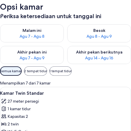
Opsi kamar
Periksa ketersediaan untuk tanggal ini
Periksa ketersediaan untuk malam ini Agu 7 - Agu 8
Periksa ketersediaan untuk be
Malam ini
Besok
Agu 7 - Agu 8
Agu 8 - Agu 9
Periksa ketersediaan untuk akhir pekan ini Agu 7 - Agu 9
Periksa ketersediaan untuk ak
Akhir pekan ini
Akhir pekan berikutnya
Agu 7 - Agu 9
Agu 14 - Agu 16
Filter
Semua kamar
2 tempat tidur
1 tempat tidur
tersedia
untuk
Menampilkan 7 dari 7 kamar
kamar
Lihat
Kamar Twin Standar | Minibar, brankas
6
Kamar Twin Standar
semua
27 meter persegi
foto
1 kamar tidur
untuk
Kamar
Kapasitas 2
Twin
2 twin
Standar