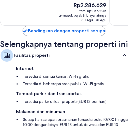
10,
10,
Harga
Rp2.286.629
Istimewa,
Istimew
sekarang
167
185
total Rp2.577.245
Rp2.286.629
termasuk pajak & biaya lainnya
ulasan
ulasan
30 Agu - 31 Agu
Bandingkan dengan properti serupa
Selengkapnya tentang properti ini
Fasilitas properti
Internet
Tersedia di semua kamar: Wi-Fi gratis
Tersedia di beberapa area publik: Wi-Fi gratis
Tempat parkir dan transportasi
Tersedia parkir di luar properti (EUR 12 per hari)
Makanan dan minuman
Setiap hari sarapan prasmanan tersedia pukul 07.00 hingga
10.00 dengan biaya: EUR 13 untuk dewasa dan EUR 13