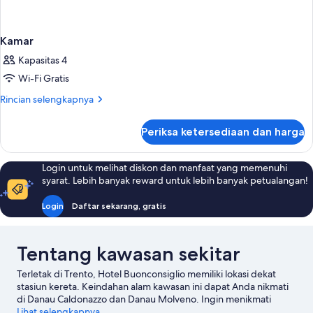
Kamar
Kapasitas 4
Wi-Fi Gratis
Rincian
Rincian selengkapnya
lebih
lanjut
Periksa ketersediaan dan harga
untuk
Kamar
Login untuk melihat diskon dan manfaat yang memenuhi
syarat. Lebih banyak reward untuk lebih banyak petualangan!
Login
Daftar sekarang, gratis
Tentang kawasan sekitar
Terletak di Trento, Hotel Buonconsiglio memiliki lokasi dekat
stasiun kereta. Keindahan alam kawasan ini dapat Anda nikmati
di Danau Caldonazzo dan Danau Molveno. Ingin menikmati
suatu kegiatan atau permainan selagi mengunjungi kota ini?
Lihat selengkapnya