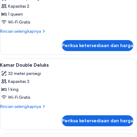
foto
Kapasitas 2
untuk
Kamar
1 queen
Double
Wi-Fi Gratis
Standar,
Rincian
Rincian selengkapnya
1
lebih
Tempat
lanjut
Periksa ketersediaan dan harga
untuk
Tidur
Kamar
Queen
Double
Lihat
Kamar Double Deluks | Minibar, branka
6
Standar,
Kamar Double Deluks
semua
1
32 meter persegi
Tempat
foto
Tidur
Kapasitas 3
untuk
Queen
Kamar
1 king
Double
Wi-Fi Gratis
Deluks
Rincian
Rincian selengkapnya
lebih
lanjut
Periksa ketersediaan dan harga
untuk
Kamar
Double
Lihat
Minibar, brankas, meja kerja, dan ked