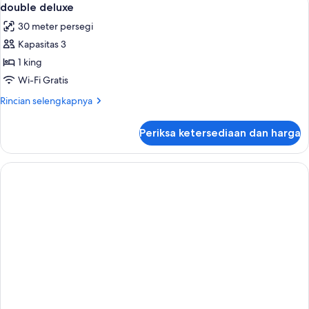
8
Deluks
double deluxe
semua
30 meter persegi
foto
Kapasitas 3
untuk
double
1 king
deluxe
Wi-Fi Gratis
Rincian
Rincian selengkapnya
lebih
lanjut
Periksa ketersediaan dan harga
untuk
double
deluxe