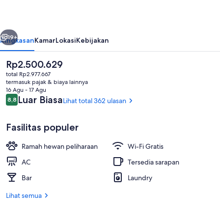
belumnya
Berikutnya
19+
Ringkasan
Kamar
Lokasi
Kebijakan
Harga
Rp2.500.629
saat
total Rp2.977.667
ini
termasuk pajak & biaya lainnya
Rp2.500.629
16 Agu - 17 Agu
Ulasan
Luar Biasa
8,8
Lihat total 362 ulasan
8,8 dari 10
Fasilitas populer
Bagian depan properti
Ramah hewan peliharaan
Wi-Fi Gratis
AC
Tersedia sarapan
Bar
Laundry
Lihat semua