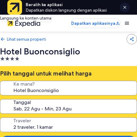
Beralih ke aplikasi
Dapatkan diskon langsung dengan aplikasi
Langsung ke konten utama
Dapatkan aplikasinya
Lihat semua properti
Hotel Buonconsiglio
Properti
bintang
4.0
Pilih tanggal untuk melihat harga
Ke mana?
Tanggal
Traveler