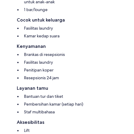
untuk anak-anak
1 bar/lounge
Cocok untuk keluarga
Fasilitas laundry
Kamar kedap suara
Kenyamanan
Brankas di resepsionis
Fasilitas laundry
Penitipan koper
Resepsionis 24 jam
Layanan tamu
Bantuan tur dan tiket
Pembersihan kamar (setiap hari)
Staf multibahasa
Aksesibilitas
Lift