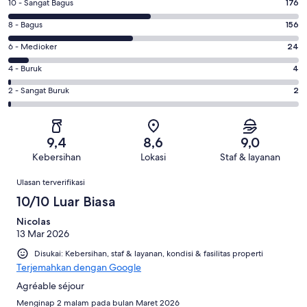
Penilaian
10 - Sangat Bagus
176
10
Penilaian
8 - Bagus
156
-
8
Sangat
Penilaian
6 - Medioker
24
-
Bagus.
6
Bagus.
Penilaian
4 - Buruk
4
176
-
156
4
dari
Medioker.
Penilaian
2 - Sangat Buruk
2
dari
-
362
24
2
362
Buruk.
ulasan
dari
-
ulasan
4
362
Sangat
dari
9,4
8,6
9,0
ulasan
Buruk.
362
Kebersihan
Lokasi
Staf & layanan
2
ulasan
Ulasan
dari
Ulasan terverifikasi
362
10/10 Luar Biasa
ulasan
Nicolas
13 Mar 2026
Disukai: Kebersihan, staf & layanan, kondisi & fasilitas properti
Terjemahkan dengan Google
Agréable séjour
Menginap 2 malam pada bulan Maret 2026