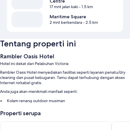
Centre
17 mnt jalan kaki
- 1.5 km
Maritime Square
2 mnt berkendara
- 2.5 km
Tentang properti ini
Rambler Oasis Hotel
Hotel ini dekat dari Pelabuhan Victoria
Rambler Oasis Hotel menyediakan fasilitas seperti layanan penatu/dry
cleaning dan pusat kebugaran. Tamu dapat terhubung dengan akses
Internet nirkabel gratis.
Anda juga akan menikmati manfaat seperti:
Kolam renang outdoor musiman
Parkir di properti, layanan concierge, dan resepsionis 24 jam
Properti serupa
Lift, aula perjamuan, dan brankas di resepsionis
Properti bebas-rokok, penitipan koper, dan bell boy
Rambler Garden Hotel
Dorsett