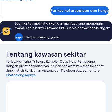
lebih
lanjut
Periksa ketersediaan dan harga
untuk
Kamar
Login untuk melihat diskon dan manfaat yang memenuhi
syarat. Lebih banyak reward untuk lebih banyak petualangan!
Login
Daftar sekarang, gratis
Tentang kawasan sekitar
Terletak di Tsing Yi Town, Rambler Oasis Hotel terhubung
dengan pusat perbelanjaan. Keindahan alam kawasan ini dapat
dinikmati di Pelabuhan Victoria dan Kowloon Bay, sementara
Hong Kong Disneyland® Resort serta Ocean Park adalah objek
Lihat selengkapnya
wisata populer di sini. Museum Luar Angkasa Hong Kong dan
Pusat Kebudayaan Hong Kong juga patut untuk dikunjungi.
Kunjungi panduan perjalanan kami untuk Tsing Yi Town