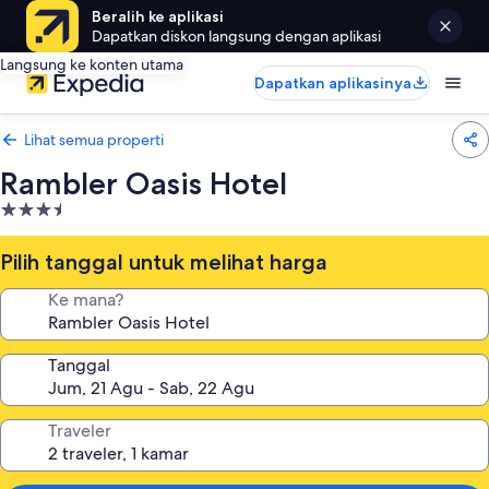
Beralih ke aplikasi
Dapatkan diskon langsung dengan aplikasi
Langsung ke konten utama
Dapatkan aplikasinya
Lihat semua properti
Rambler Oasis Hotel
Properti
bintang
3.5
Pilih tanggal untuk melihat harga
Ke mana?
Tanggal
Traveler