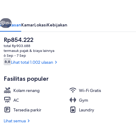
belumnya
Berikutnya
35+
Ringkasan
Kamar
Lokasi
Kebijakan
Harga
Rp854.222
saat
total Rp903.688
ini
termasuk pajak & biaya lainnya
Rp854.222
6 Sep - 7 Sep
Ulasan
6,6
Lihat total 1.002 ulasan
6,6 dari 10
Fasilitas populer
Kolam renang outdoor musiman
Kolam renang
Wi-Fi Gratis
AC
Gym
Tersedia parkir
Laundry
Lihat semua