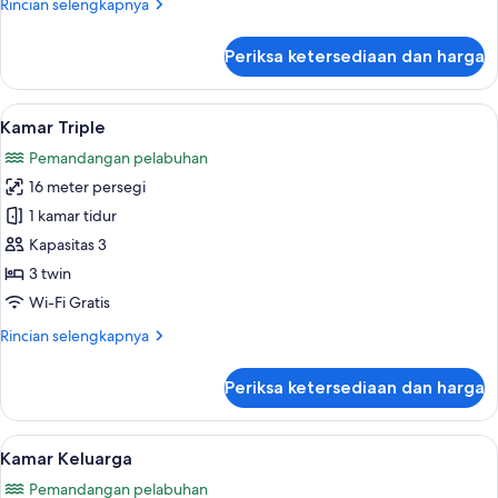
Rincian
Rincian selengkapnya
lebih
lanjut
Periksa ketersediaan dan harga
untuk
Kamar
Twin
Lihat
Wi-Fi gratis dan seprai linen
4
Standar
Kamar Triple
semua
Pemandangan pelabuhan
foto
16 meter persegi
untuk
Kamar
1 kamar tidur
Triple
Kapasitas 3
3 twin
Wi-Fi Gratis
Rincian
Rincian selengkapnya
lebih
lanjut
Periksa ketersediaan dan harga
untuk
Kamar
Triple
Lihat
Kamar Keluarga | Wi-Fi gratis dan sepr
6
Kamar Keluarga
semua
Pemandangan pelabuhan
foto