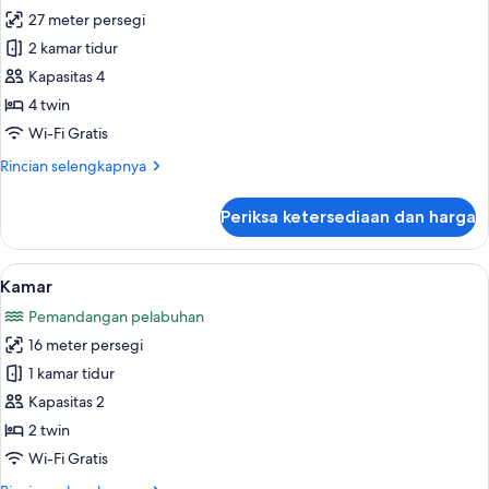
27 meter persegi
untuk
Kamar
2 kamar tidur
Keluarga
Kapasitas 4
4 twin
Wi-Fi Gratis
Rincian
Rincian selengkapnya
lebih
lanjut
Periksa ketersediaan dan harga
untuk
Kamar
Keluarga
Lihat
Wi-Fi gratis dan seprai linen
3
Kamar
semua
Pemandangan pelabuhan
foto
16 meter persegi
untuk
Kamar
1 kamar tidur
Kapasitas 2
2 twin
Wi-Fi Gratis