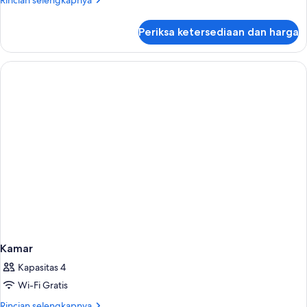
Rincian selengkapnya
lebih
lanjut
Periksa ketersediaan dan harga
untuk
Kamar
Kamar
Kapasitas 4
Wi-Fi Gratis
Rincian
Rincian selengkapnya