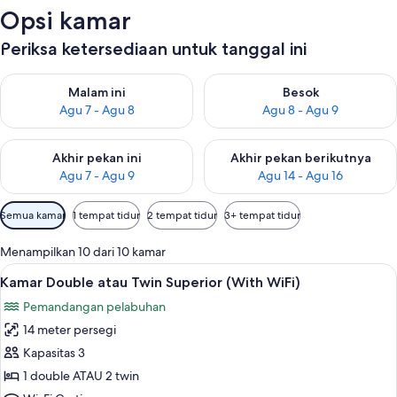
Opsi kamar
Periksa ketersediaan untuk tanggal ini
Periksa ketersediaan untuk malam ini Agu 7 - Agu 8
Periksa ketersediaan untuk be
Malam ini
Besok
Agu 7 - Agu 8
Agu 8 - Agu 9
Periksa ketersediaan untuk akhir pekan ini Agu 7 - Agu 9
Periksa ketersediaan untuk ak
Akhir pekan ini
Akhir pekan berikutnya
Agu 7 - Agu 9
Agu 14 - Agu 16
Filter
Semua kamar
1 tempat tidur
2 tempat tidur
3+ tempat tidur
tersedia
untuk
Menampilkan 10 dari 10 kamar
kamar
Lihat
Pemandangan pantai/laut
3
Kamar Double atau Twin Superior (With WiFi)
semua
Pemandangan pelabuhan
foto
14 meter persegi
untuk
Kamar
Kapasitas 3
Double
1 double ATAU 2 twin
atau