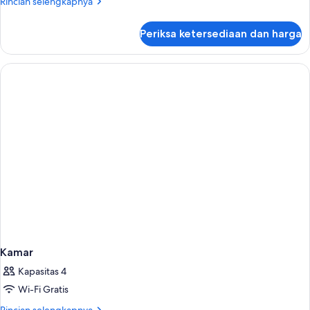
Rincian
Rincian selengkapnya
lebih
lanjut
Periksa ketersediaan dan harga
untuk
Kamar
Kamar
Kapasitas 4
Wi-Fi Gratis
Rincian