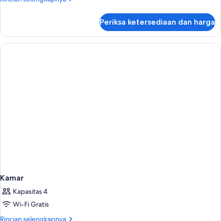
lebih
lanjut
Periksa ketersediaan dan harga
untuk
Kamar
Kamar
Kapasitas 4
Wi-Fi Gratis
Rincian
Rincian selengkapnya