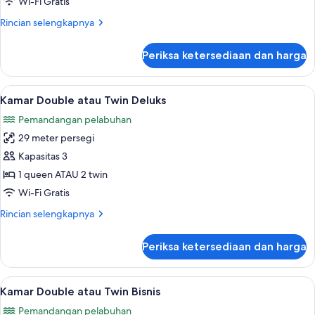
Wi-Fi Gratis
Twin
Rincian
Rincian selengkapnya
Superior
lebih
(With
lanjut
Periksa ketersediaan dan harga
untuk
WiFi)
Kamar
Double
Lihat
Kamar Double atau Twin Deluks | Wi-Fi 
4
atau
Kamar Double atau Twin Deluks
semua
Twin
Pemandangan pelabuhan
Superior
foto
(With
29 meter persegi
untuk
WiFi)
Kamar
Kapasitas 3
Double
1 queen ATAU 2 twin
atau
Wi-Fi Gratis
Twin
Rincian
Rincian selengkapnya
Deluks
lebih
lanjut
Periksa ketersediaan dan harga
untuk
Kamar
Double
Lihat
Wi-Fi gratis dan seprai linen
3
atau
Kamar Double atau Twin Bisnis
semua
Twin
Pemandangan pelabuhan
Deluks