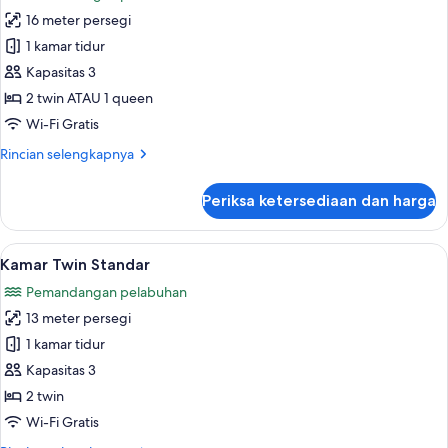
foto
16 meter persegi
untuk
Kamar
1 kamar tidur
Double
Kapasitas 3
atau
2 twin ATAU 1 queen
Twin
Wi-Fi Gratis
Bisnis
Rincian
Rincian selengkapnya
lebih
lanjut
Periksa ketersediaan dan harga
untuk
Kamar
Double
Lihat
Wi-Fi gratis dan seprai linen
3
atau
Kamar Twin Standar
semua
Twin
Pemandangan pelabuhan
Bisnis
foto
13 meter persegi
untuk
Kamar
1 kamar tidur
Twin
Kapasitas 3
Standar
2 twin
Wi-Fi Gratis