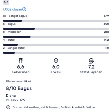
6,6
1.002 ulasan
Penilaian
10 - Sangat Bagus
179
10
Penilaian
8 - Bagus
305
-
8
Sangat
Penilaian
6 - Medioker
261
-
Bagus.
6
Bagus.
Penilaian
4 - Buruk
142
179
-
305
4
dari
Medioker.
Penilaian
2 - Sangat Buruk
115
dari
-
1002
261
2
1002
Buruk.
ulasan
dari
-
ulasan
142
1002
Sangat
dari
6,6
6,0
7,2
ulasan
Buruk.
1002
Kebersihan
Lokasi
Staf & layanan
115
ulasan
Ulasan
dari
Ulasan terverifikasi
1002
8/10 Bagus
ulasan
Diana
12 Jun 2026
Disukai: Kebersihan, staf & layanan, fasilitas, kondisi & fasilitas