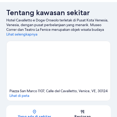
Tentang kawasan sekitar
Hotel Cavalletto e Doge Orseolo terletak di Pusat Kota Venesia,
Venesia, dengan pusat perbelanjaan yang menarik. Museo
Correr dan Teatro La Fenice merupakan objek wisata budaya
unggulan, temukan juga landmark terkenal di kawasan ini,
Lihat selengkapnya
misalnya Alun-alun St. Mark serta Menara Lonceng St Mark.
Palazzo Contarini del Bovolo dan Istana Doge adalah tempat-
tempat lain yang juga sebaiknya tidak dilewatkan. Ingin
berbasah-basahan? Petualangan Menyelam, snorkeling, dan ski
air bisa dicoba di dekat properti ini. Para tamu menyukai lokasi
hotel yang dekat dengan tempat menarik.
Kunjungi panduan
perjalanan kami untuk Venesia
Piazza San Marco 1107, Calle del Cavalletto, Venice, VE, 30124
Lihat di peta
Peta
Yang ada di sekitar
Restoran