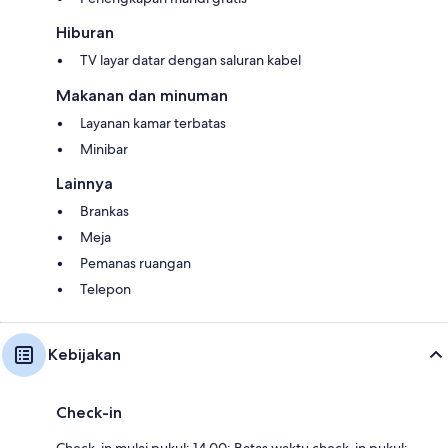
Hiburan
TV layar datar dengan saluran kabel
Makanan dan minuman
Layanan kamar terbatas
Minibar
Lainnya
Brankas
Meja
Pemanas ruangan
Telepon
Kebijakan
Check-in
Check-in mulai pukul: 14.00; Batas waktu check-in pukul: