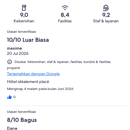
1851
Buruk.
ulasan
dari
-
ulasan
62
1851
Sangat
dari
9,0
8,4
9,2
ulasan
Buruk.
1851
Kebersihan
Fasilitas
Staf & layanan
60
ulasan
Ulasan
dari
Ulasan terverifikasi
1851
10/10 Luar Biasa
ulasan
maxime
20 Jul 2026
Disukai: Kebersihan, staf & layanan, fasilitas, kondisi & fasilitas
properti
Terjemahkan dengan Google
Hôtel idéalement placé.
Menginap 4 malam pada bulan Juni 2026
0
Ulasan terverifikasi
8/10 Bagus
Dane