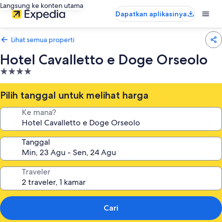
Langsung ke konten utama
Dapatkan aplikasinya
Lihat semua properti
Hotel Cavalletto e Doge Orseolo
Properti
bintang
4.0
Pilih tanggal untuk melihat harga
Ke mana?
Tanggal
Traveler
Cari