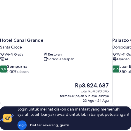
Twin
Hotel Canal Grande
Palazzo 
Santa Croce
Dorsodur
Wi-Fi Gratis
Restoran
Wi-Fi Gra
AC
Tersedia sarapan
Layanan
9.6
8.6
Sempurna
Luar 
9,6
8,6
dari
dari
1.007 ulasan
850 u
10,
10,
Sempurna,
Luar
Harga
Rp3.824.687
1.007
Biasa,
sekarang
total Rp4.393.345
ulasan
850
Rp3.824.687
termasuk pajak & biaya lainnya
ulasan
23 Agu - 24 Agu
Login untuk melihat diskon dan manfaat yang memenuhi
syarat. Lebih banyak reward untuk lebih banyak petualangan!
Login
Daftar sekarang, gratis