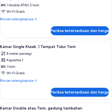
Double
1 double ATAU 2 twin
atau
Wi-Fi Gratis
Twin,
Rincian
Rincian selengkapnya
pemandangan
lebih
kanal
lanjut
Periksa ketersediaan dan harga
untuk
Kamar
Double
Lihat
Kamar Single Klasik, 1 Tempat Tidur Twi
3
atau
Kamar Single Klasik, 1 Tempat Tidur Twin
semua
Twin,
8 meter persegi
pemandangan
foto
kanal
Kapasitas 1
untuk
Kamar
1 twin
Single
Wi-Fi Gratis
Klasik,
Rincian
Rincian selengkapnya
1
lebih
Tempat
lanjut
Periksa ketersediaan dan harga
untuk
Tidur
Kamar
Twin
Single
Lihat
Kamar Double atau Twin, gedung tamba
7
Klasik,
Kamar Double atau Twin, gedung tambahan
semua
1