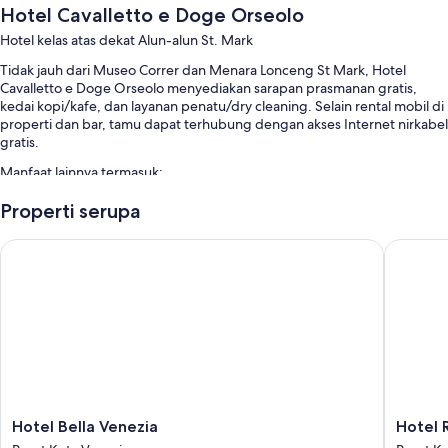
Hotel Cavalletto e Doge Orseolo
Hotel kelas atas dekat Alun-alun St. Mark
Tidak jauh dari Museo Correr dan Menara Lonceng St Mark, Hotel
Cavalletto e Doge Orseolo menyediakan sarapan prasmanan gratis,
kedai kopi/kafe, dan layanan penatu/dry cleaning. Selain rental mobil di
properti dan bar, tamu dapat terhubung dengan akses Internet nirkabel
gratis.
Manfaat lainnya termasuk:
TV di lobi, brankas di resepsionis, dan ruang rapat
Properti serupa
Properti bebas-rokok, meja pemesanan tur/tiket, dan aula
Hotel Bella Venezia
Hotel Ria
perjamuan
Lift, resepsionis 24 jam, dan layanan concierge
Ulasan tamu menunjukkan nilai yang baik untuk sarapan, staf, dan
kawasan perbelanjaan
Fitur kamar
Semua 107 kamar memiliki fasilitas seperti WiFi gratis, brankas, dan
minibar. Ulasan tamu memberikan nilai tinggi untuk kamar kebersihan
kamar di properti ini.
Hotel
Hotel
Hotel Bella Venezia
Hotel R
Bella
Rialto