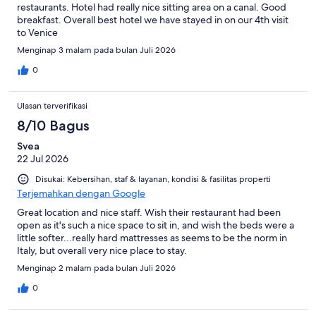
restaurants. Hotel had really nice sitting area on a canal. Good
breakfast. Overall best hotel we have stayed in on our 4th visit
to Venice
Menginap 3 malam pada bulan Juli 2026
0
Ulasan terverifikasi
8/10 Bagus
Svea
22 Jul 2026
Disukai: Kebersihan, staf & layanan, kondisi & fasilitas properti
Terjemahkan dengan Google
Great location and nice staff. Wish their restaurant had been
open as it's such a nice space to sit in, and wish the beds were a
little softer...really hard mattresses as seems to be the norm in
Italy, but overall very nice place to stay.
Menginap 2 malam pada bulan Juli 2026
0