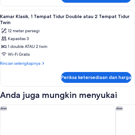
kanal
Kamar
Double
Lihat
Kamar Klasik, 1 Tempat Tidur Double at
8
atau
Kamar Klasik, 1 Tempat Tidur Double atau 2 Tempat Tidur
semua
Twin
Twin
Superior,
foto
12 meter persegi
pemandangan
untuk
kanal
Kapasitas 3
Kamar
1 double ATAU 2 twin
Klasik,
1
Wi-Fi Gratis
Tempat
Rincian
Rincian selengkapnya
Tidur
lebih
lanjut
Double
Periksa ketersediaan dan harga
untuk
atau
Kamar
2
Klasik,
Anda juga mungkin menyukai
Tempat
1
Tempat
Tidur
Tidur
Hotel Canal Grande
Palazzo 
Iklan
Iklan
Twin
Double
atau
2
Tempat
Tidur