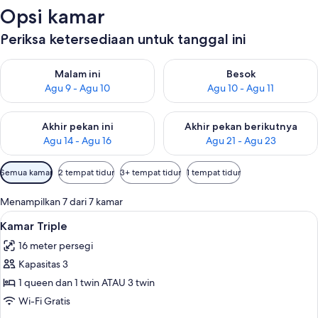
Opsi kamar
Periksa ketersediaan untuk tanggal ini
Periksa ketersediaan untuk malam ini Agu 9 - Agu 10
Periksa ketersediaan untuk be
Malam ini
Besok
Agu 9 - Agu 10
Agu 10 - Agu 11
Periksa ketersediaan untuk akhir pekan ini Agu 14 - Agu 16
Periksa ketersediaan untuk ak
Akhir pekan ini
Akhir pekan berikutnya
Agu 14 - Agu 16
Agu 21 - Agu 23
Filter
Semua kamar
2 tempat tidur
3+ tempat tidur
1 tempat tidur
tersedia
untuk
Menampilkan 7 dari 7 kamar
kamar
Lihat
Kamar Triple | Minibar, brankas, meja 
6
Kamar Triple
semua
16 meter persegi
foto
Kapasitas 3
untuk
Kamar
1 queen dan 1 twin ATAU 3 twin
Triple
Wi-Fi Gratis