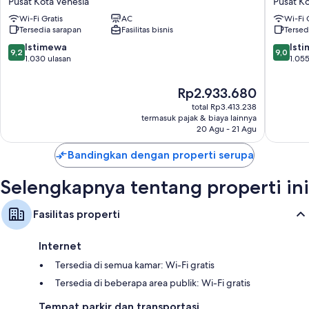
Pusat Kota Venesia
Pusat Ko
Fasilitas lainnya termasuk:
Venezia
Pusat
Wi-Fi Gratis
AC
Wi-Fi 
Pusat
Kota
Perlengkapan mandi gratis dan pengering rambut
Tersedia sarapan
Fasilitas bisnis
Tersed
Kota
Venesia
Televisi layar datar dengan TV kabel
Venesia
9.2
9.0
Istimewa
Ist
9,2
9,0
dari
dari
1.030 ulasan
1.055
Penghangat ruangan, setiap hari, dan meja tulis
10,
10,
Istimewa,
Istimew
Harga
Rp2.933.680
1.030
1.055
sekarang
total Rp3.413.238
ulasan
ulasan
Rp2.933.680
termasuk pajak & biaya lainnya
20 Agu - 21 Agu
Bandingkan dengan properti serupa
Selengkapnya tentang properti ini
Fasilitas properti
Internet
Tersedia di semua kamar: Wi-Fi gratis
Tersedia di beberapa area publik: Wi-Fi gratis
Tempat parkir dan transportasi