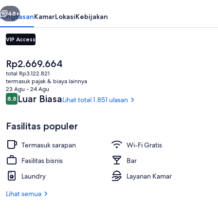
Orseolo
belumnya
Berikutnya
48+
Ringkasan
Kamar
Lokasi
Kebijakan
VIP Access
Harga
Rp2.669.664
saat
total Rp3.122.821
ini
termasuk pajak & biaya lainnya
Rp2.669.664
23 Agu - 24 Agu
Ulasan
Luar Biasa
8,8
Lihat total 1.851 ulasan
8,8 dari 10
Detail eksterior
Fasilitas populer
Termasuk sarapan
Wi-Fi Gratis
Fasilitas bisnis
Bar
Laundry
Layanan Kamar
Lihat semua