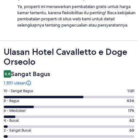
Ya, properti ini menawarkan pembatalan gratis untuk harga
kamar tertentu, karena fleksibilitas itu penting! Baca kebijakan
pembatalan properti di situs web kami untuk detail
selengkapnya tentang pengecualian atau persyaratannya.
Ulasan
Ulasan Hotel Cavalletto e Doge
Orseolo
Sangat Bagus
8,8
1.851 ulasan
Penilaian
10 - Sangat Bagus
1.121
10
Penilaian
8 - Bagus
434
-
8
Sangat
Penilaian
6 - Medioker
174
-
Bagus.
6
Bagus.
Penilaian
4 - Buruk
62
1121
-
434
4
dari
Medioker.
Penilaian
2 - Sangat Buruk
60
dari
-
1851
174
2