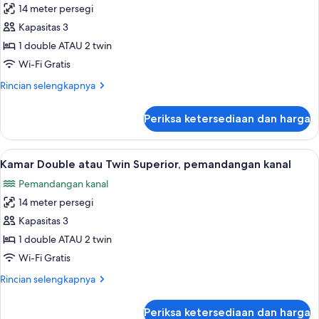
14 meter persegi
Tempat
foto
Tidur
Kapasitas 3
untuk
Twin
Kamar
1 double ATAU 2 twin
Double
Wi-Fi Gratis
atau
Rincian
Rincian selengkapnya
Twin,
lebih
gedung
lanjut
Periksa ketersediaan dan harga
untuk
tambahan
Kamar
Double
Lihat
Kamar Double atau Twin Superior, pem
10
atau
Kamar Double atau Twin Superior, pemandangan kanal
semua
Twin,
Pemandangan kanal
gedung
foto
tambahan
14 meter persegi
untuk
Kamar
Kapasitas 3
Double
1 double ATAU 2 twin
atau
Wi-Fi Gratis
Twin
Rincian
Rincian selengkapnya
Superior,
lebih
pemandangan
lanjut
Periksa ketersediaan dan harga
untuk