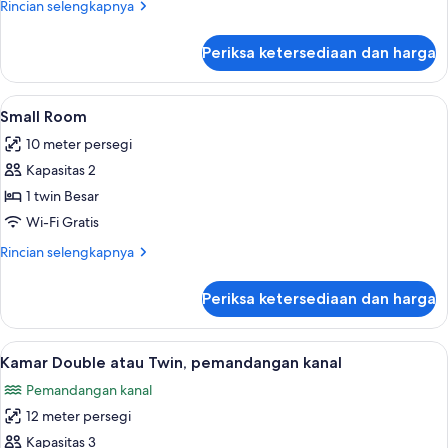
Rincian
Rincian selengkapnya
lebih
lanjut
Periksa ketersediaan dan harga
untuk
Kamar
Triple
Lihat
Small Room | Minibar, brankas, meja ke
4
Small Room
semua
10 meter persegi
foto
Kapasitas 2
untuk
Small
1 twin Besar
Room
Wi-Fi Gratis
Rincian
Rincian selengkapnya
lebih
lanjut
Periksa ketersediaan dan harga
untuk
Small
Room
Lihat
Kamar Double atau Twin, pemandangan 
7
Kamar Double atau Twin, pemandangan kanal
semua
Pemandangan kanal
foto
12 meter persegi
untuk
Kamar
Kapasitas 3