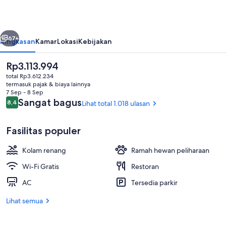
belumnya
Berikutnya
67+
Ringkasan
Kamar
Lokasi
Kebijakan
Harga
Rp3.113.994
saat
total Rp3.612.234
ini
termasuk pajak & biaya lainnya
Rp3.113.994
7 Sep - 8 Sep
Ulasan
Sangat bagus
8,4
Lihat total 1.018 ulasan
8,4 dari 10
Fasilitas populer
Kolam renang outdoor, dengan kursi 
Kolam renang
Ramah hewan peliharaan
Wi-Fi Gratis
Restoran
AC
Tersedia parkir
Lihat semua