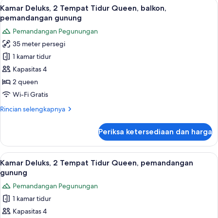
Lihat
Seprai premium, setrika/meja setrika, W
5
kamar
Kamar Deluks, 2 Tempat Tidur Queen, balkon,
semua
tidur,
pemandangan gunung
perapian,
foto
Pemandangan Pegunungan
pemandangan
untuk
gunung
35 meter persegi
Kamar
1 kamar tidur
Deluks,
2
Kapasitas 4
Tempat
2 queen
Tidur
Wi-Fi Gratis
Queen,
Rincian
Rincian selengkapnya
balkon,
lebih
pemandangan
lanjut
Periksa ketersediaan dan harga
untuk
gunung
Kamar
Deluks,
Lihat
Kamar Deluks, 2 Tempat Tidur Queen, p
5
2
Kamar Deluks, 2 Tempat Tidur Queen, pemandangan
semua
Tempat
gunung
Tidur
foto
Pemandangan Pegunungan
Queen,
untuk
balkon,
1 kamar tidur
Kamar
pemandangan
Kapasitas 4
Deluks,
gunung