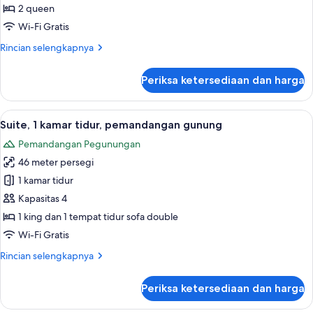
2
2 queen
Tempat
Wi-Fi Gratis
Tidur
Rincian
Rincian selengkapnya
Queen,
lebih
pemandangan
lanjut
Periksa ketersediaan dan harga
untuk
gunung
Kamar
Deluks,
Lihat
Suite, 1 kamar tidur, pemandangan gunu
5
2
Suite, 1 kamar tidur, pemandangan gunung
semua
Tempat
Pemandangan Pegunungan
Tidur
foto
Queen,
46 meter persegi
untuk
pemandangan
Suite,
1 kamar tidur
gunung
1
Kapasitas 4
kamar
1 king dan 1 tempat tidur sofa double
tidur,
Wi-Fi Gratis
pemandangan
Rincian
Rincian selengkapnya
gunung
lebih
lanjut
Periksa ketersediaan dan harga
untuk
Suite,