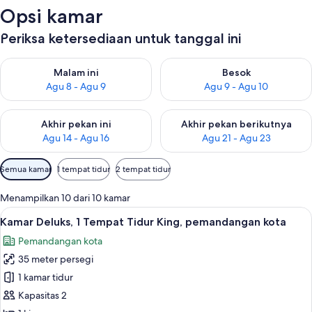
Opsi kamar
Periksa ketersediaan untuk tanggal ini
Periksa ketersediaan untuk malam ini Agu 8 - Agu 9
Periksa ketersediaan untuk be
Malam ini
Besok
Agu 8 - Agu 9
Agu 9 - Agu 10
Periksa ketersediaan untuk akhir pekan ini Agu 14 - Agu 16
Periksa ketersediaan untuk ak
Akhir pekan ini
Akhir pekan berikutnya
Agu 14 - Agu 16
Agu 21 - Agu 23
Filter
Semua kamar
1 tempat tidur
2 tempat tidur
tersedia
untuk
Menampilkan 10 dari 10 kamar
kamar
Lihat
Kamar Deluks, 1 Tempat Tidur King, pem
14
Kamar Deluks, 1 Tempat Tidur King, pemandangan kota
semua
Pemandangan kota
foto
35 meter persegi
untuk
Kamar
1 kamar tidur
Deluks,
Kapasitas 2
1