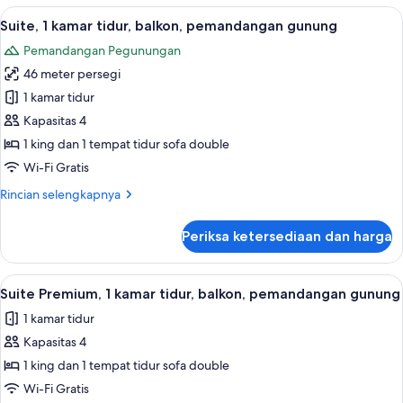
1
Lihat
Suite, 1 kamar tidur, balkon, pemandan
7
kamar
Suite, 1 kamar tidur, balkon, pemandangan gunung
semua
tidur,
Pemandangan Pegunungan
pemandangan
foto
gunung
46 meter persegi
untuk
Suite,
1 kamar tidur
1
Kapasitas 4
kamar
1 king dan 1 tempat tidur sofa double
tidur,
Wi-Fi Gratis
balkon,
Rincian
Rincian selengkapnya
pemandangan
lebih
gunung
lanjut
Periksa ketersediaan dan harga
untuk
Suite,
1
Lihat
Suite Premium, 1 kamar tidur, balkon,
5
kamar
Suite Premium, 1 kamar tidur, balkon, pemandangan gunung
semua
tidur,
1 kamar tidur
balkon,
foto
pemandangan
Kapasitas 4
untuk
gunung
Suite
1 king dan 1 tempat tidur sofa double
Premium,
Wi-Fi Gratis