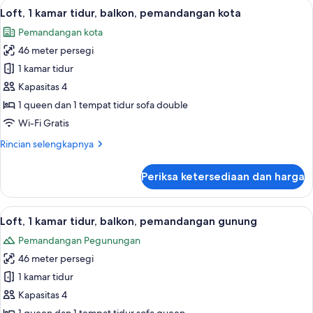
Lihat
Seprai premium, setrika/meja setrika, W
6
2
Loft, 1 kamar tidur, balkon, pemandangan kota
semua
Tempat
Pemandangan kota
Tidur
foto
Queen,
46 meter persegi
untuk
pemandangan
Loft,
1 kamar tidur
kota
1
Kapasitas 4
kamar
1 queen dan 1 tempat tidur sofa double
tidur,
Wi-Fi Gratis
balkon,
Rincian
Rincian selengkapnya
pemandangan
lebih
kota
lanjut
Periksa ketersediaan dan harga
untuk
Loft,
1
Lihat
Seprai premium, setrika/meja setrika, W
6
kamar
Loft, 1 kamar tidur, balkon, pemandangan gunung
semua
tidur,
Pemandangan Pegunungan
balkon,
foto
pemandangan
46 meter persegi
untuk
kota
Loft,
1 kamar tidur
1
Kapasitas 4
kamar