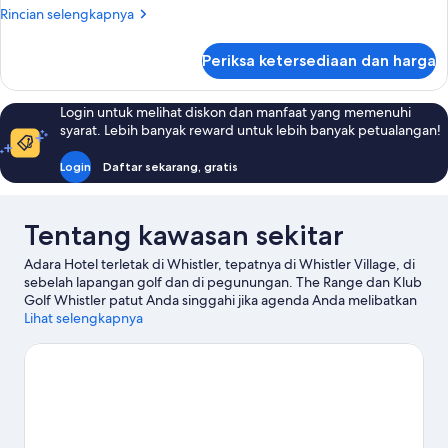
1
Rincian
Rincian selengkapnya
kamar
lebih
tidur,
lanjut
Periksa ketersediaan dan harga
untuk
balkon,
Suite
pemandangan
Premium,
Login untuk melihat diskon dan manfaat yang memenuhi
gunung
1
syarat. Lebih banyak reward untuk lebih banyak petualangan!
kamar
tidur,
Login
Daftar sekarang, gratis
balkon,
pemandangan
gunung
Tentang kawasan sekitar
Adara Hotel terletak di Whistler, tepatnya di Whistler Village, di
sebelah lapangan golf dan di pegunungan. The Range dan Klub
Golf Whistler patut Anda singgahi jika agenda Anda melibatkan
kegiatan seru, atau kunjungi Taman Bersepeda Gunung
Lihat selengkapnya
Whistler serta Whistler Mountain jika Anda ingin menjelajahi
kecantikan alam kawasan ini. Resor Ski Whistler Blackcomb dan
Scandinave Spa Whistler adalah tempat-tempat lain yang juga
sebaiknya tidak dilewatkan. Meluncurlah di lereng area ini
dengan ski lintas-alam dan ski lereng, serta jangan lupa untuk
mencoba snowshoeing dan mobil salju.
Kunjungi panduan
perjalanan kami untuk Whistler