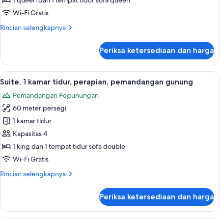
1 queen dan 1 tempat tidur sofa queen
tidur,
Wi-Fi Gratis
balkon,
Rincian
Rincian selengkapnya
pemandangan
lebih
gunung
lanjut
Periksa ketersediaan dan harga
untuk
Loft,
1
Lihat
Suite, 1 kamar tidur, perapian, pemand
8
kamar
Suite, 1 kamar tidur, perapian, pemandangan gunung
semua
tidur,
Pemandangan Pegunungan
balkon,
foto
pemandangan
60 meter persegi
untuk
gunung
Suite,
1 kamar tidur
1
Kapasitas 4
kamar
1 king dan 1 tempat tidur sofa double
tidur,
Wi-Fi Gratis
perapian,
Rincian
Rincian selengkapnya
pemandangan
lebih
gunung
lanjut
Periksa ketersediaan dan harga
untuk
Suite,
1