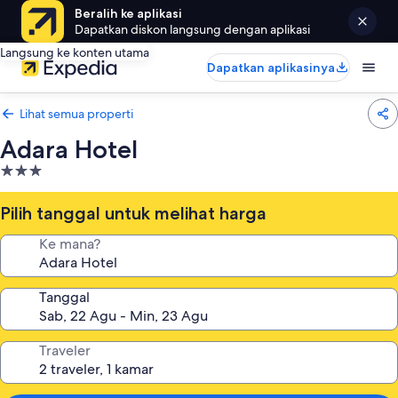
Beralih ke aplikasi
Dapatkan diskon langsung dengan aplikasi
Langsung ke konten utama
Dapatkan aplikasinya
Lihat semua properti
Adara Hotel
Properti
bintang
3.0
Pilih tanggal untuk melihat harga
Ke mana?
Tanggal
Traveler