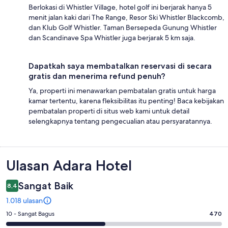
Berlokasi di Whistler Village, hotel golf ini berjarak hanya 5
menit jalan kaki dari The Range, Resor Ski Whistler Blackcomb,
dan Klub Golf Whistler. Taman Bersepeda Gunung Whistler
dan Scandinave Spa Whistler juga berjarak 5 km saja.
Dapatkah saya membatalkan reservasi di secara
gratis dan menerima refund penuh?
Ya, properti ini menawarkan pembatalan gratis untuk harga
kamar tertentu, karena fleksibilitas itu penting! Baca kebijakan
pembatalan properti di situs web kami untuk detail
selengkapnya tentang pengecualian atau persyaratannya.
Ulasan
Ulasan Adara Hotel
Sangat Baik
8,4
1.018 ulasan
Penilaian
10 - Sangat Bagus
470
10