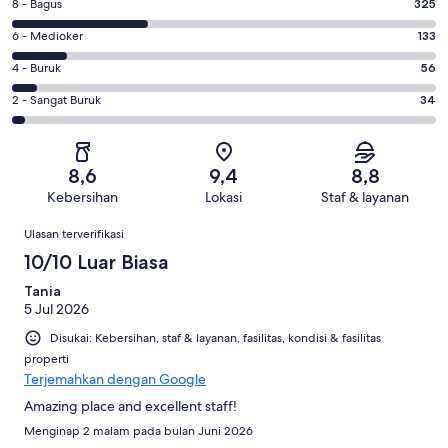
Penilaian
8 - Bagus
325
-
8
Sangat
Penilaian
6 - Medioker
133
-
Bagus.
6
Bagus.
Penilaian
4 - Buruk
56
470
-
325
4
dari
Medioker.
Penilaian
2 - Sangat Buruk
34
dari
-
1018
133
2
1018
Buruk.
ulasan
dari
-
ulasan
56
1018
Sangat
dari
8,6
9,4
8,8
ulasan
Buruk.
1018
Kebersihan
Lokasi
Staf & layanan
34
ulasan
Ulasan
dari
Ulasan terverifikasi
1018
10/10 Luar Biasa
ulasan
Tania
5 Jul 2026
Disukai: Kebersihan, staf & layanan, fasilitas, kondisi & fasilitas
properti
Terjemahkan dengan Google
Amazing place and excellent staff!
Menginap 2 malam pada bulan Juni 2026