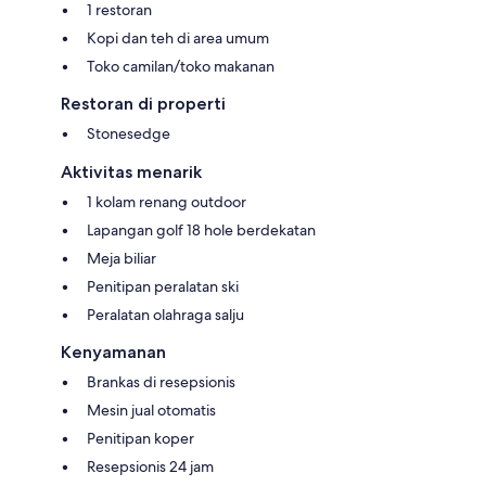
1 restoran
Kopi dan teh di area umum
Toko camilan/toko makanan
Restoran di properti
Stonesedge
Aktivitas menarik
1 kolam renang outdoor
Lapangan golf 18 hole berdekatan
Meja biliar
Penitipan peralatan ski
Peralatan olahraga salju
Kenyamanan
Brankas di resepsionis
Mesin jual otomatis
Penitipan koper
Resepsionis 24 jam