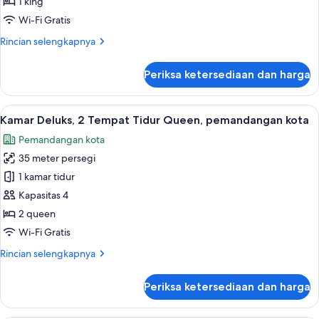
1 king
Tempat
Wi-Fi Gratis
Tidur
Rincian
Rincian selengkapnya
King,
lebih
pemandangan
lanjut
Periksa ketersediaan dan harga
kota
untuk
Kamar
Deluks,
Lihat
Kamar Deluks, 2 Tempat Tidur Queen, p
6
1
Kamar Deluks, 2 Tempat Tidur Queen, pemandangan kota
semua
Tempat
Pemandangan kota
Tidur
foto
King,
35 meter persegi
untuk
pemandangan
Kamar
1 kamar tidur
kota
Deluks,
Kapasitas 4
2
2 queen
Tempat
Wi-Fi Gratis
Tidur
Rincian
Rincian selengkapnya
Queen,
lebih
pemandangan
lanjut
Periksa ketersediaan dan harga
kota
untuk
Kamar
Deluks,