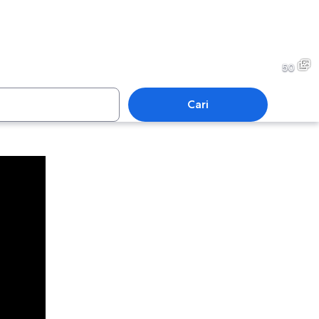
Yordania
50
Cari
Yordania