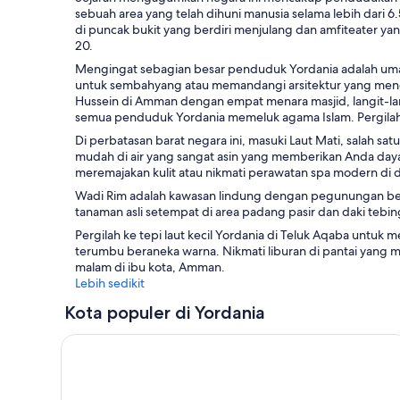
sebuah area yang telah dihuni manusia selama lebih dari 6.
di puncak bukit yang berdiri menjulang dan amfiteater ya
20.
Mengingat sebagian besar penduduk Yordania adalah umat
untuk sembahyang atau memandangi arsitektur yang meng
Hussein di Amman dengan empat menara masjid, langit-lang
semua penduduk Yordania memeluk agama Islam. Pergilah k
Di perbatasan barat negara ini, masuki Laut Mati, salah
mudah di air yang sangat asin yang memberikan Anda day
meremajakan kulit atau nikmati perawatan spa modern di 
Wadi Rim adalah kawasan lindung dengan pegunungan berwa
tanaman asli setempat di area padang pasir dan daki tebing
Pergilah ke tepi laut kecil Yordania di Teluk Aqaba untuk
terumbu beraneka warna. Nikmati liburan di pantai yang m
malam di ibu kota, Amman.
Lebih sedikit
Kota populer di Yordania