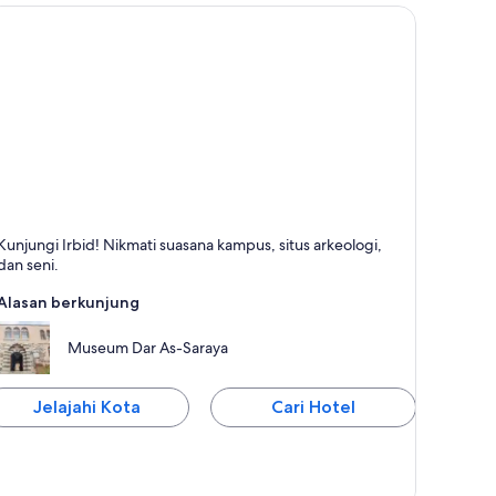
bid
Kunjungi Irbid! Nikmati suasana kampus, situs arkeologi,
erkenal dengan Universitas, Arkeologi dan
dan seni.
ntropologi, dan Kafe
Alasan berkunjung
Museum Dar As-Saraya
Jelajahi Kota
Cari Hotel