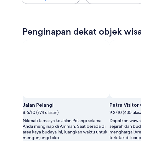
Penginapan dekat objek wisa
Jalan Pelangi
Petra Visitor
8.6/10 (774 ulasan)
9.2/10 (435 ulas
Nikmati tamasya ke Jalan Pelangi selama
Dapatkan wawas
Anda menginap di Amman. Saat berada di
sejarah dan bu
area kaya budaya ini, luangkan waktu untuk
menghargai Are
mengunjungi toko.
terletak di luar 