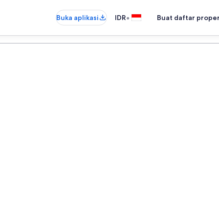
•
Buka aplikasi
IDR
Buat daftar prope