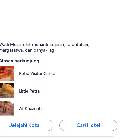
adi Musa
Wadi Musa telah menanti: sejarah, reruntuhan,
rkenal dengan Bar, Bersejarah, dan Tur
margasatwa, dan banyak lagi!
Alasan berkunjung
Petra Visitor Center
Little Petra
Al-Khazneh
Jelajahi Kota
Cari Hotel