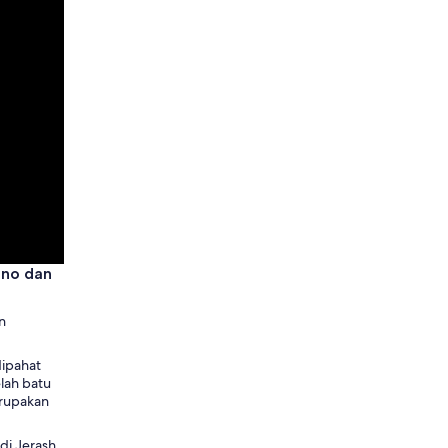
uno dan
n
dipahat
elah batu
erupakan
i Jerash,