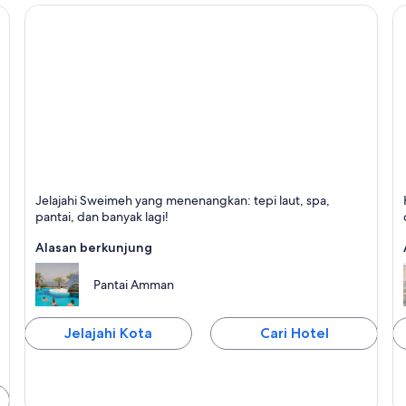
Sweimeh
Ir
Jelajahi Sweimeh yang menenangkan: tepi laut, spa,
Terkenal dengan Laut, Spa, dan Renang
T
pantai, dan banyak lagi!
a
Alasan berkunjung
Pantai Amman
Jelajahi Kota
Cari Hotel