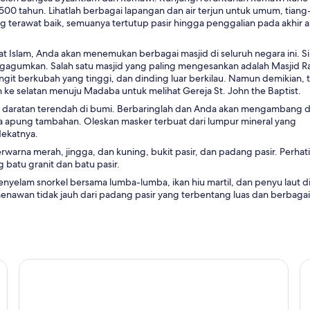
500 tahun. Lihatlah berbagai lapangan dan air terjun untuk umum, tiang-
ng terawat baik, semuanya tertutup pasir hingga penggalian pada akhir 
 Islam, Anda akan menemukan berbagai masjid di seluruh negara ini. S
agumkan. Salah satu masjid yang paling mengesankan adalah Masjid Ra
it berkubah yang tinggi, dan dinding luar berkilau. Namun demikian, 
e selatan menuju Madaba untuk melihat Gereja St. John the Baptist.
 satu daratan terendah di bumi. Berbaringlah dan Anda akan mengambang
a apung tambahan. Oleskan masker terbuat dari lumpur mineral yang
dekatnya.
rna merah, jingga, dan kuning, bukit pasir, dan padang pasir. Perhat
 batu granit dan batu pasir.
 menyelam snorkel bersama lumba-lumba, ikan hiu martil, dan penyu laut 
enawan tidak jauh dari padang pasir yang terbentang luas dan berbagai