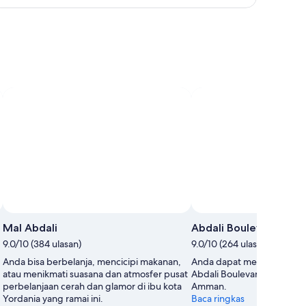
Mal Abdali
Abdali Boulevard
9.0/10 (384 ulasan)
9.0/10 (264 ulasan)
Anda bisa berbelanja, mencicipi makanan,
Anda dapat mencari oleh-ol
atau menikmati suasana dan atmosfer pusat
Abdali Boulevard selama 
perbelanjaan cerah dan glamor di ibu kota
Amman.
Yordania yang ramai ini.
Baca ringkas