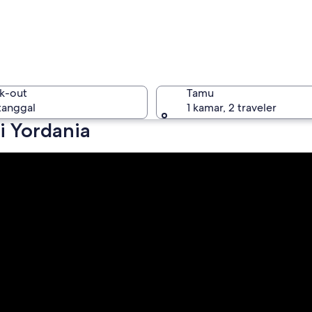
Yordania
k-out
Tamu
 tanggal
1 kamar, 2 traveler
i Yordania
Yordania