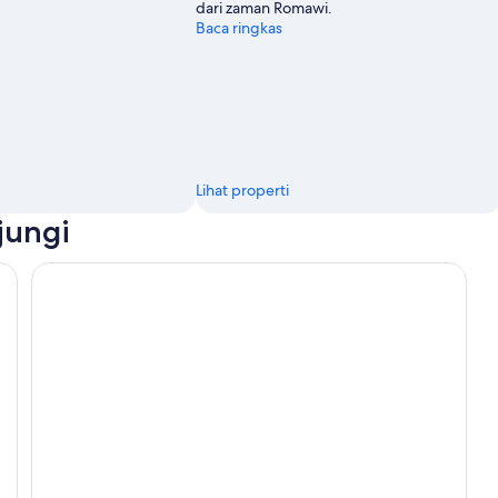
dari zaman Romawi.
Baca ringkas
Lihat properti
jungi
Al-Khazneh