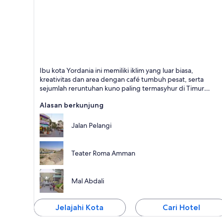
Amman
Ibu kota Yordania ini memiliki iklim yang luar biasa,
Terkenal dengan Belanja, Bersejarah, dan Laut
kreativitas dan area dengan café tumbuh pesat, serta
sejumlah reruntuhan kuno paling termasyhur di Timur
Tengah.
Alasan berkunjung
Jalan Pelangi
Teater Roma Amman
Mal Abdali
Jelajahi Kota
Cari Hotel