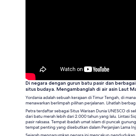
Di negara dengan gurun batu pasir dan berbagai
situs budaya. Mengambanglah di air asin Laut Ma
Yordania adalah sebuah kerajaan di Timur Tengah, di mana 
menawarkan berlimpah pilihan perjalanan. Lihatlah berbagai
Petra terdaftar sebagai Situs Warisan Dunia UNESCO di se
dari batu merah lebih dari 2.000 tahun yang lalu. Lintasi S
pasir raksasa. Tempat ibadah umat islam di puncak gunun
tempat penting yang disebutkan dalam Perjanjian Lama Inji
Sejarah mengagumkan negara ini mencakup pendudukan ol