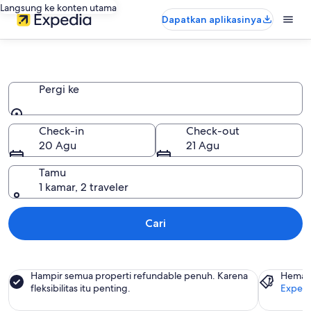
Langsung ke konten utama
Dapatkan aplikasinya
B&B
Pergi ke
Pergi ke
Check-in
Check-out
20 Agu
21 Agu
Tamu
1 kamar, 2 traveler
Cari
Hampir semua properti refundable penuh. Karena
Hemat 
fleksibilitas itu penting.
Expedi