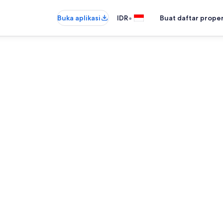
•
Buka aplikasi
IDR
Buat daftar prope