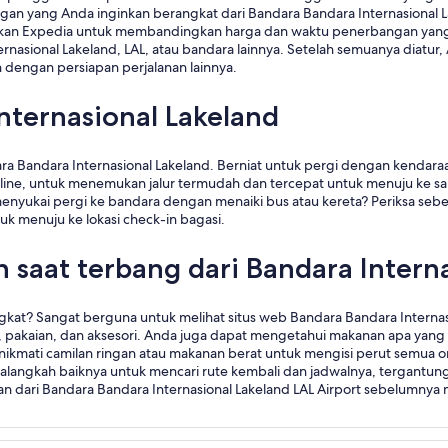
an yang Anda inginkan berangkat dari Bandara Bandara Internasional L
kan Expedia untuk membandingkan harga dan waktu penerbangan yang 
ernasional Lakeland, LAL, atau bandara lainnya. Setelah semuanya diatu
dengan persiapan perjalanan lainnya.
nternasional Lakeland
a Bandara Internasional Lakeland. Berniat untuk pergi dengan kendaraan
nline, untuk menemukan jalur termudah dan tercepat untuk menuju ke san
menyukai pergi ke bandara dengan menaiki bus atau kereta? Periksa se
k menuju ke lokasi check-in bagasi.
n saat terbang dari Bandara Intern
gkat? Sangat berguna untuk melihat situs web Bandara Bandara Internasi
k, pakaian, dan aksesori. Anda juga dapat mengetahui makanan apa yang 
mati camilan ringan atau makanan berat untuk mengisi perut semua o
, alangkah baiknya untuk mencari rute kembali dan jadwalnya, tergantun
an dari Bandara Bandara Internasional Lakeland LAL Airport sebelumnya