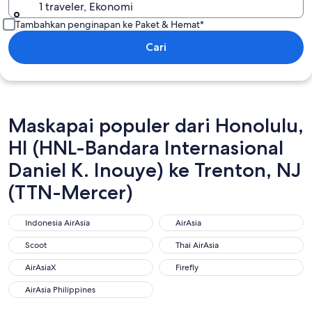
1 traveler, Ekonomi
Tambahkan penginapan ke Paket & Hemat*
Cari
Maskapai populer dari Honolulu,
HI (HNL-Bandara Internasional
Daniel K. Inouye) ke Trenton, NJ
(TTN-Mercer)
Indonesia AirAsia
AirAsia
Indonesia AirAsia
AirAsia
Scoot
Thai AirAsia
Scoot
Thai AirAsia
AirAsiaX
Firefly
AirAsiaX
Firefly
AirAsia Philippines
AirAsia Philippines