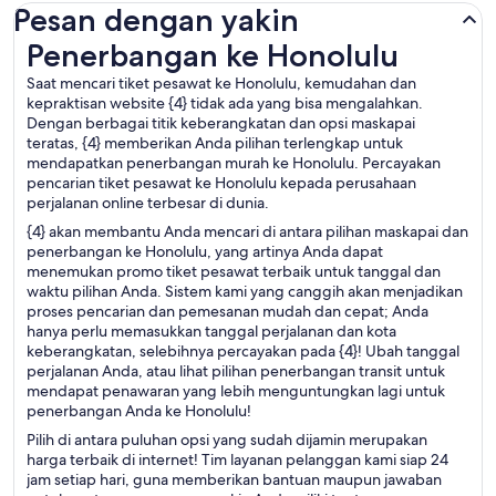
Pesan dengan yakin
Penerbangan ke Honolulu
Penerbangan ke Honolulu
Saat mencari tiket pesawat ke Honolulu, kemudahan dan
kepraktisan website {4} tidak ada yang bisa mengalahkan.
Dengan berbagai titik keberangkatan dan opsi maskapai
teratas, {4} memberikan Anda pilihan terlengkap untuk
mendapatkan penerbangan murah ke Honolulu. Percayakan
pencarian tiket pesawat ke Honolulu kepada perusahaan
perjalanan online terbesar di dunia.
{4} akan membantu Anda mencari di antara pilihan maskapai dan
penerbangan ke Honolulu, yang artinya Anda dapat
menemukan promo tiket pesawat terbaik untuk tanggal dan
waktu pilihan Anda. Sistem kami yang canggih akan menjadikan
proses pencarian dan pemesanan mudah dan cepat; Anda
hanya perlu memasukkan tanggal perjalanan dan kota
keberangkatan, selebihnya percayakan pada {4}! Ubah tanggal
perjalanan Anda, atau lihat pilihan penerbangan transit untuk
mendapat penawaran yang lebih menguntungkan lagi untuk
penerbangan Anda ke Honolulu!
Pilih di antara puluhan opsi yang sudah dijamin merupakan
harga terbaik di internet! Tim layanan pelanggan kami siap 24
jam setiap hari, guna memberikan bantuan maupun jawaban