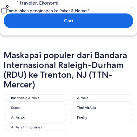
1 traveler, Ekonomi
Tambahkan penginapan ke Paket & Hemat*
Cari
Maskapai populer dari Bandara
Internasional Raleigh-Durham
(RDU) ke Trenton, NJ (TTN-
Mercer)
Indonesia AirAsia
AirAsia
Indonesia AirAsia
AirAsia
Scoot
Thai AirAsia
Scoot
Thai AirAsia
AirAsiaX
Firefly
AirAsiaX
Firefly
AirAsia Philippines
AirAsia Philippines