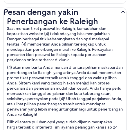
Pesan dengan yakin
Penerbangan ke Raleigh
Penerbangan ke Raleigh
Saat mencari tiket pesawat ke Raleigh, kemudahan dan
kepraktisan website {4} tidak ada yang bisa mengalahkan.
Dengan berbagai titik keberangkatan dan opsi maskapai
teratas, {4} memberikan Anda pilihan terlengkap untuk
mendapatkan penerbangan murah ke Raleigh. Percayakan
pencarian tiket pesawat ke Raleigh kepada perusahaan
perjalanan online terbesar di dunia.
{4} akan membantu Anda mencari di antara pilihan maskapai dan
penerbangan ke Raleigh, yang artinya Anda dapat menemukan
promo tiket pesawat terbaik untuk tanggal dan waktu pilihan
Anda. Sistem kami yang canggih akan menjadikan proses
pencarian dan pemesanan mudah dan cepat; Anda hanya perlu
memasukkan tanggal perjalanan dan kota keberangkatan,
selebihnya percayakan pada {4}! Ubah tanggal perjalanan Anda,
atau lihat pilihan penerbangan transit untuk mendapat
penawaran yang lebih menguntungkan lagi untuk penerbangan
Anda ke Raleigh!
Pilih di antara puluhan opsi yang sudah dijamin merupakan
harga terbaik di internet! Tim layanan pelanggan kami siap 24