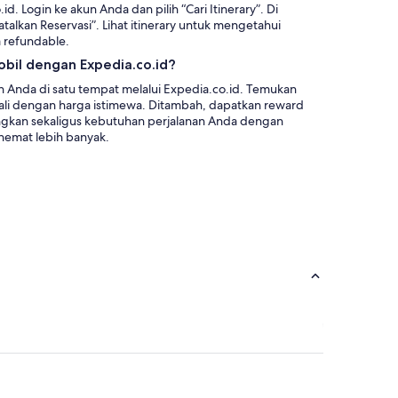
. Login ke akun Anda dan pilih “Cari Itinerary”. Di
atalkan Reservasi”. Lihat itinerary untuk mengetahui
 refundable.
il dengan Expedia.co.id?
 Anda di satu tempat melalui Expedia.co.id. Temukan
i Bali dengan harga istimewa. Ditambah, dapatkan reward
kan sekaligus kebutuhan perjalanan Anda dengan
hemat lebih banyak.