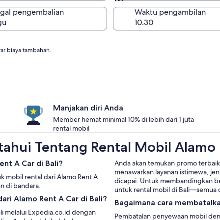
Sama seperti pengambi
gal pengembalian
Waktu pengambilan
gu
r biaya tambahan.
Manjakan diri Anda
Member hemat minimal 10% di lebih dari 1 juta
rental mobil
ahui Tentang Rental Mobil Alamo R
nt A Car di Bali?
Anda akan temukan promo terbaik 
menawarkan layanan istimewa, jen
 mobil rental dari Alamo Rent A
dicapai. Untuk membandingkan be
an di bandara.
untuk rental mobil di Bali—semua 
ri Alamo Rent A Car di Bali?
Bagaimana cara membatalka
li melalui Expedia.co.id dengan
Pembatalan penyewaan mobil denga