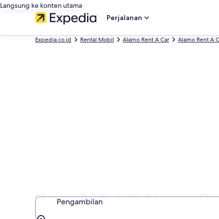
Langsung ke konten utama
Perjalanan
Expedia.co.id
Rental Mobil
Alamo Rent A Car
Alamo Rent A C
Rental Mobil Alamo Ren
Pengambilan