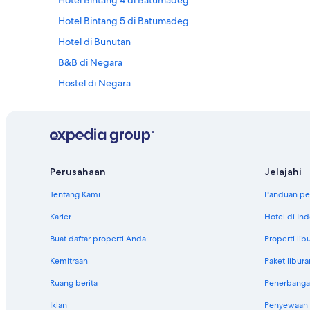
Hotel Bintang 4 di Batumadeg
Hotel Bintang 5 di Batumadeg
Hotel di Bunutan
B&B di Negara
Hostel di Negara
Hotel di Nusa Dua
Hotel Four Seasons di Perean Tengah
Hotel OYO Rooms di Perean Tengah
Hotel di Rendang
Perusahaan
Jelajahi
Tentang Kami
Panduan per
Karier
Hotel di In
Buat daftar properti Anda
Properti lib
Kemitraan
Paket libura
Ruang berita
Penerbanga
Iklan
Penyewaan m