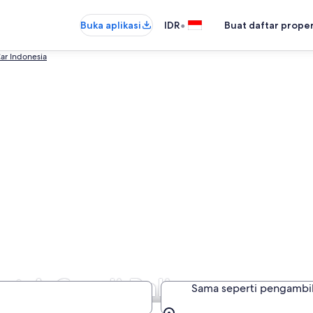
•
Buka aplikasi
IDR
Buat daftar prope
ar Indonesia
t A Car di Bali
Sama seperti pengambi