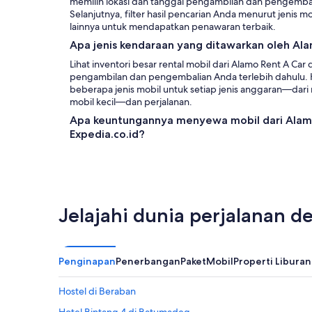
memilih lokasi dan tanggal pengambilan dan pengembal
Selanjutnya, filter hasil pencarian Anda menurut jenis mo
lainnya untuk mendapatkan penawaran terbaik.
Apa jenis kendaraan yang ditawarkan oleh Alam
Lihat inventori besar rental mobil dari Alamo Rent A Car 
pengambilan dan pengembalian Anda terlebih dahulu. 
beberapa jenis mobil untuk setiap jenis anggaran—dari
mobil kecil—dan perjalanan.
Apa keuntungannya menyewa mobil dari Alamo 
Expedia.co.id?
Jelajahi dunia perjalanan 
Penginapan
Penerbangan
Paket
Mobil
Properti Liburan
Hostel di Beraban