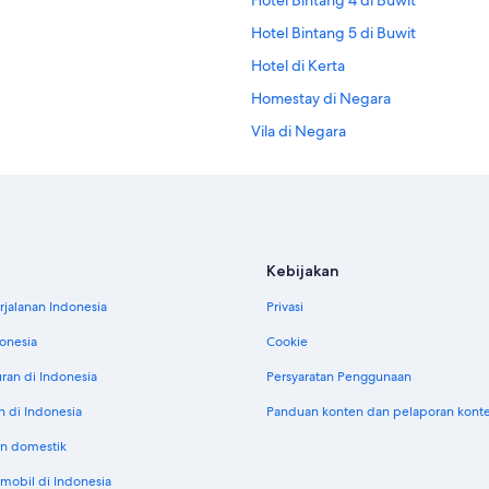
Hotel Bintang 4 di Buwit
Hotel Bintang 5 di Buwit
Hotel di Kerta
Homestay di Negara
Vila di Negara
Accor Hotels di Perean Tengah
Oberoi Hotels & Resorts di Perean
Pan Pacific Hotels & Resorts di Pe
Hotel di Tulamben
Kebijakan
jalanan Indonesia
Privasi
donesia
Cookie
uran di Indonesia
Persyaratan Penggunaan
n di Indonesia
Panduan konten dan pelaporan kont
n domestik
obil di Indonesia