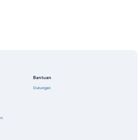
 Tengah
rean Tengah
Bantuan
Dukungan
en