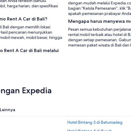
ian Anda terlebih dahulu.
dengan mudah melalui Expedia.co.id
bil, harga harian, dan spesifikasi
bagian “Kelola Pemesanan”, klik “B
apakah pemesanan prabayar Anda
o Rent A Car di Bali?
Mengapa harus menyewa mob
di Bali dengan memilih lokasi
Pesan semua kebutuhan perjalanan
Hasil pencarian menunjukkan
rental mobil terbaik atau hotel d
 mobil mewah, mobil besar, hingga
dengan setiap pemesanan. Gabung
memesan paket wisata di Bali dan 
Rent A Car di Bali melalui
dengan Expedia
Lainnya
Hotel Bintang 3 di Batumadeg