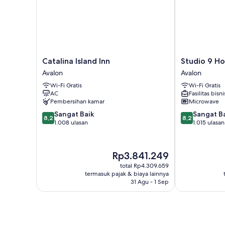
Catalina
Studio
Catalina Island Inn
Studio 9 Ho
Island
9
Avalon
Avalon
Inn
Hotel
Wi-Fi Gratis
Wi-Fi Gratis
Avalon
Catalina
AC
Fasilitas bisni
Avalon
Pembersihan kamar
Microwave
8.2
8.2
Sangat Baik
Sangat B
8,2
8,2
dari
dari
1.008 ulasan
1.015 ulasan
10,
10,
Sangat
Sangat
Baik,
Baik,
Harga
Rp3.841.249
1.008
1.015
sekarang
total Rp4.309.659
ulasan
ulasan
Rp3.841.249
termasuk pajak & biaya lainnya
31 Agu - 1 Sep