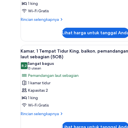
1 king
Tidur
Wi-Fi Gratis
King,
pemandangan
Rincian
Rincian selengkapnya
lebih
laut
lanjut
sebagian
Lihat harga untuk tanggal And
untuk
(4PO)
Kamar
Standar,
Lihat
Kamar, 1 Tempat Tidur King, ba
2
1
Kamar, 1 Tempat Tidur King, balkon, pemandanga
semua
Tempat
laut sebagian (5OB)
Tidur
foto
Sangat bagus
King,
8,2
untuk
8,2 dari 10
(13
13 ulasan
pemandangan
Kamar,
ulasan)
Pemandangan laut sebagian
laut
1
sebagian
1 kamar tidur
(4PO)
Tempat
Kapasitas 2
Tidur
1 king
King,
Wi-Fi Gratis
balkon,
pemandangan
Rincian
Rincian selengkapnya
lebih
laut
lanjut
sebagian
Lihat harga untuk tanggal And