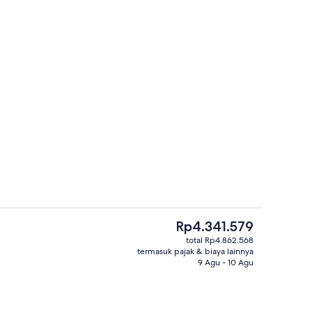
Kamar Standar, 1 Tempat Tidur King, j
Harga
Rp4.341.579
saat
total Rp4.862.568
ini
termasuk pajak & biaya lainnya
 lobi
Resepsionis
Rp4.341.579
9 Agu - 10 Agu