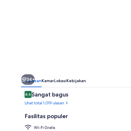
34+
Ringkasan
Kamar
Lokasi
Kebijakan
Ulasan
Sangat bagus
8,4
8,4 dari 10
Lihat total 1.019 ulasan
Fasilitas populer
Wi-Fi Gratis