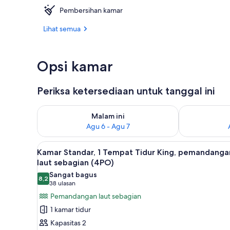
Pembersihan kamar
Teras/patio
Lihat semua
Opsi kamar
Periksa ketersediaan untuk tanggal ini
Periksa ketersediaan untuk malam ini Agu 6 - Agu 7
Periksa keter
Malam ini
Agu 6 - Agu 7
Lihat
Kamar Standar, 1 Tempat Tidur 
2
Kamar Standar, 1 Tempat Tidur King, pemandanga
semua
laut sebagian (4PO)
foto
Sangat bagus
8,2
untuk
8,2 dari 10
(38
38 ulasan
Kamar
ulasan)
Pemandangan laut sebagian
Standar,
1 kamar tidur
1
Kapasitas 2
Tempat