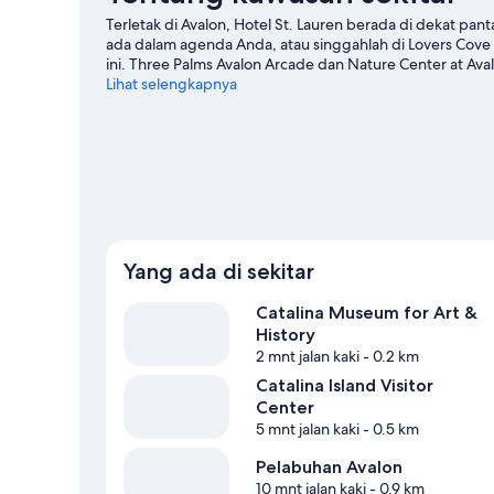
(8JM)
Terletak di Avalon, Hotel St. Lauren berada di dekat pant
ada dalam agenda Anda, atau singgahlah di Lovers Cove
ini. Three Palms Avalon Arcade dan Nature Center at Ava
perjalanan kami untuk Avalon
Lihat selengkapnya
Yang ada di sekitar
Catalina Museum for Art &
History
2 mnt jalan kaki
- 0.2 km
Catalina Island Visitor
Center
5 mnt jalan kaki
- 0.5 km
Pelabuhan Avalon
10 mnt jalan kaki
- 0.9 km