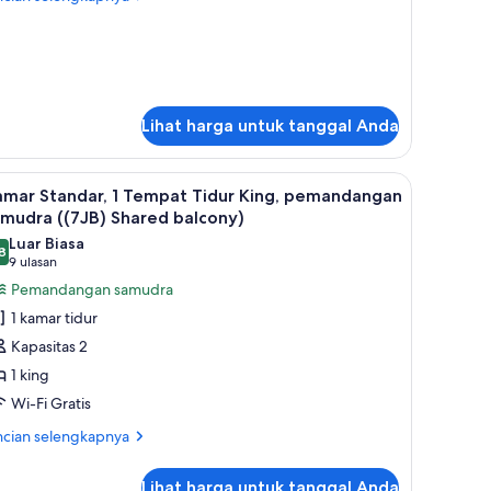
bih
idur
jut
ueen
tuk
9QR)
mar
andar,
Lihat harga untuk tanggal Anda
mpat
dur
ueen
an seprai linen
emandangan samudra (6JV) | Setrika/meja setrika, Wi-Fi gratis, dan seprai li
ihat
Kamar Standar, 1 Tempat Tidur King, pemandang
3
QR)
amar Standar, 1 Tempat Tidur King, pemandangan
emua
mudra ((7JB) Shared balcony)
oto
Luar Biasa
8
ntuk
,8 dari 10
(9
9 ulasan
amar
ulasan)
Pemandangan samudra
tandar,
1 kamar tidur
Kapasitas 2
empat
1 king
idur
Wi-Fi Gratis
ing,
emandangan
ncian
ncian selengkapnya
bih
amudra
jut
(7JB)
Lihat harga untuk tanggal Anda