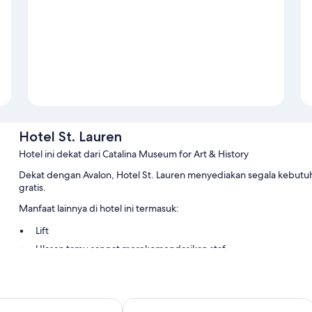
Hotel St. Lauren
Hotel ini dekat dari Catalina Museum for Art & History
Dekat dengan Avalon, Hotel St. Lauren menyediakan segala kebutu
gratis.
Manfaat lainnya di hotel ini termasuk:
Lift
Ulasan tamu sangat merekomendasikan staf
Fitur kamar
Semua kamar tidur di Hotel St. Lauren mempunyai kenyamanan seperti 
l Catalina
Seaport Village Inn Avalon
memberikan nilai tinggi untuk kamar kebersihan kamar di properti in