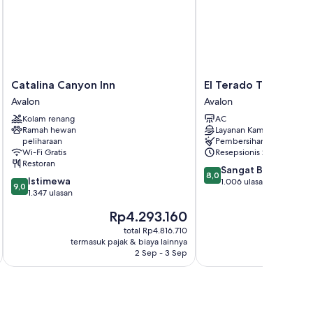
g rambut
Catalina
El
Catalina Canyon Inn
El Terado Terrace
Canyon
Terado
Avalon
Avalon
Inn
Terrace
Kolam renang
AC
Avalon
Avalon
Ramah hewan
Layanan Kamar
peliharaan
Pembersihan kamar
Wi-Fi Gratis
Resepsionis 24/7
Restoran
8.0
Sangat Baik
8,0
9.0
Istimewa
dari
1.006 ulasan
9,0
dari
1.347 ulasan
10,
10,
Sangat
Harga
Ha
Rp4.293.160
R
Istimewa,
Baik,
sekarang
se
1.347
total Rp4.816.710
1.006
Rp4.293.160
Rp
termasuk pajak & biaya lainnya
termasuk paj
ulasan
ulasan
2 Sep - 3 Sep