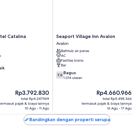
Manfaat lainnya termasuk:
Kamar mandi dengan perlengkapan mandi gratis dan pengerin
Televisi layar datar 40-inci dengan TV kabel
Lampu bohlam LED dan setiap hari
Seaport
tel Catalina
Seaport Village Inn Avalon
Village
Avalon
Inn
Bathtub air panas
Avalon
s
AC
Avalon
Fasilitas bisnis
Bar
aik
7.0
Bagus
7,0
dari
1.014 ulasan
10,
Bagus,
Harga
Harga
Rp3.792.830
Rp4.660.966
1.014
sekarang
sekarang
total Rp4.247.969
total Rp5.498.366
ulasan
Rp3.792.830
Rp4.660.966
termasuk pajak & biaya lainnya
termasuk pajak & biaya lainnya
10 Agu - 11 Agu
16 Agu - 17 Agu
Bandingkan dengan properti serupa