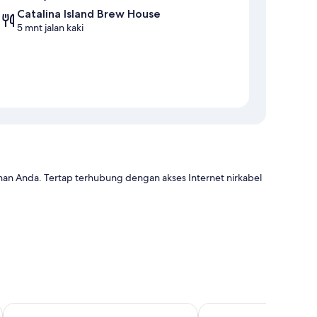
Catalina Island Brew House
5 mnt jalan kaki
han Anda. Tertap terhubung dengan akses Internet nirkabel
AC, serta fasilitas seperti WiFi gratis. Ulasan tamu
Catalina Canyon Inn
El Terado Terrace
i.