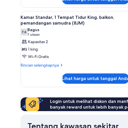
untuk
(5OB)
Kamar,
1
Lihat
Kamar Standar, 1 Tempat Tidur 
3
Tempat
Kamar Standar, 1 Tempat Tidur King, balkon,
semua
Tidur
pemandangan samudra (8JM)
King,
foto
Bagus
balkon,
7,6
untuk
7,6 dari 10
(7
7 ulasan
pemandangan
Kamar
ulasan)
Kapasitas 2
laut
Standar,
sebagian
1 king
(5OB)
1
Wi-Fi Gratis
Tempat
Rincian
Rincian selengkapnya
Tidur
lebih
King,
lanjut
Lihat harga untuk tanggal And
balkon,
untuk
Kamar
pemandangan
Standar,
samudra
1
(8JM)
Tempat
Login untuk melihat diskon dan man
Tidur
banyak reward untuk lebih banyak p
King,
balkon,
pemandangan
Tentang kawasan sekitar
samudra