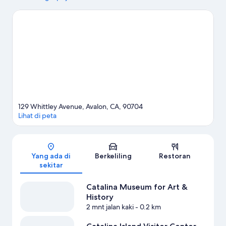
ini. Three Palms Avalon Arcade dan Nature Center at Avalon
Canyon juga patut untuk dikunjungi. Jangan lupa untuk
menjelajahi aktivitas di area ini, termasuk bermain golf.
Kunjungi
panduan perjalanan kami untuk Avalon
129 Whittley Avenue, Avalon, CA, 90704
Lihat di peta
Peta
Yang ada di
Berkeliling
Restoran
sekitar
Catalina Museum for Art &
History
2 mnt jalan kaki
- 0.2 km