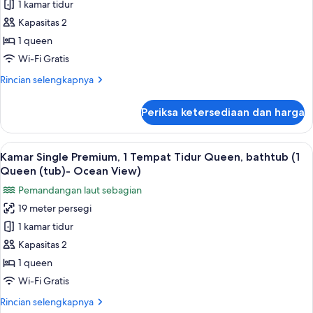
renang
1 kamar tidur
Cottage,
(Cottage
Kapasitas 2
1
D
1
Tempat
1 queen
Queen+
Tidur
Wi-Fi Gratis
2
Queen
Twin)
Rincian
Rincian selengkapnya
(Cottage-
lebih
1Queen+
lanjut
Periksa ketersediaan dan harga
untuk
Kitchen)
Cottage,
1
Lihat
Kamar Single Premium, 1 Tempat Tidur Q
3
Tempat
Kamar Single Premium, 1 Tempat Tidur Queen, bathtub (1
semua
Tidur
Queen (tub)- Ocean View)
Queen
foto
Pemandangan laut sebagian
(Cottage-
untuk
1Queen+
19 meter persegi
Kamar
Kitchen)
1 kamar tidur
Single
Premium,
Kapasitas 2
1
1 queen
Tempat
Wi-Fi Gratis
Tidur
Rincian
Rincian selengkapnya
Queen,