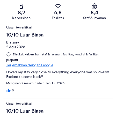
1016
Buruk.
ulasan
dari
-
ulasan
72
1016
Sangat
dari
8,2
6,8
8,4
ulasan
Buruk.
1016
Kebersihan
Fasilitas
Staf & layanan
71
ulasan
Ulasan
dari
Ulasan terverifikasi
1016
10/10 Luar Biasa
ulasan
Britany
2 Agu 2026
Disukai: Kebersihan, staf & layanan, fasilitas, kondisi & fasilitas
properti
Terjemahkan dengan Google
I loved my stay very close to everything everyone was so lovely!!
Excited to come back!!
Menginap 2 malam pada bulan Juli 2026
0
Ulasan terverifikasi
10/10 Luar Biasa