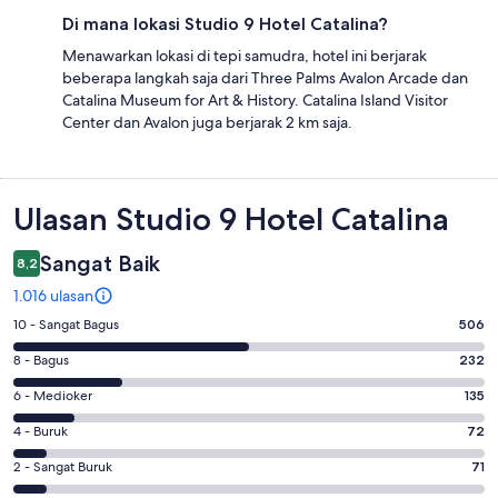
Di mana lokasi Studio 9 Hotel Catalina?
Menawarkan lokasi di tepi samudra, hotel ini berjarak
beberapa langkah saja dari Three Palms Avalon Arcade dan
Catalina Museum for Art & History. Catalina Island Visitor
Center dan Avalon juga berjarak 2 km saja.
Ulasan
Ulasan Studio 9 Hotel Catalina
Sangat Baik
8,2
1.016 ulasan
Penilaian
10 - Sangat Bagus
506
10
Penilaian
8 - Bagus
232
-
8
Sangat
Penilaian
6 - Medioker
135
-
Bagus.
6
Bagus.
Penilaian
4 - Buruk
72
506
-
232
4
dari
Medioker.
Penilaian
2 - Sangat Buruk
71
dari
-
1016
135
2