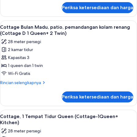
mandi
lanjut
Periksa ketersediaan dan harga
untuk
umum
Cottage
(Cottage
Keluarga,
Lihat
Cottage Bulan Madu, patio, pemandanga
A-
3
2
Cottage Bulan Madu, patio, pemandangan kolam renang
semua
kamar
1
(Cottage D 1 Queen+ 2 Twin)
tidur,
foto
Full+2
28 meter persegi
kamar
untuk
Twins)
mandi
2 kamar tidur
Cottage
umum
Kapasitas 3
Bulan
(Cottage
A-
Madu,
1 queen dan 1 twin
1
patio,
Wi-Fi Gratis
Full+2
pemandangan
Twins)
Rincian
Rincian selengkapnya
kolam
lebih
renang
lanjut
Periksa ketersediaan dan harga
untuk
(Cottage
Cottage
D
Bulan
Lihat
Cottage, 1 Tempat Tidur Queen (Cottage
1
3
Madu,
Cottage, 1 Tempat Tidur Queen (Cottage-1Queen+
semua
patio,
Queen+
Kitchen)
pemandangan
foto
2
28 meter persegi
kolam
untuk
Twin)