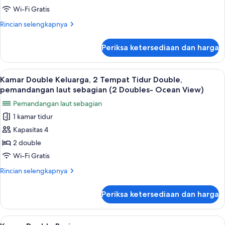
Patio
Standar,
mandi
Wi-Fi Gratis
View)
pribadi
1
Rincian
Rincian selengkapnya
(1
Tempat
lebih
Full
Tidur
lanjut
Patio
Periksa ketersediaan dan harga
untuk
Double
View)
Kamar
Standar,
Lihat
Setrika/meja setrika, Wi-Fi gratis, dan 
2
1
Kamar Double Keluarga, 2 Tempat Tidur Double,
semua
Tempat
pemandangan laut sebagian (2 Doubles- Ocean View)
Tidur
foto
Pemandangan laut sebagian
Double
untuk
1 kamar tidur
Kamar
Kapasitas 4
Double
Keluarga,
2 double
2
Wi-Fi Gratis
Tempat
Rincian
Rincian selengkapnya
Tidur
lebih
Double,
lanjut
Periksa ketersediaan dan harga
untuk
pemandangan
Kamar
laut
Double
Lihat
Kamar Double Basic | Setrika/meja setri
sebagian
1
Keluarga,