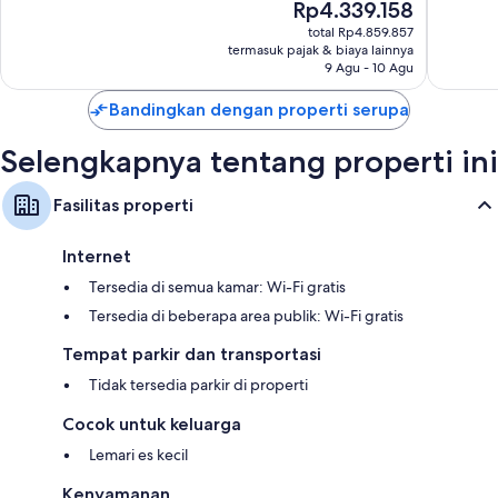
Harga
Rp4.339.158
Bagus,
Baik,
sekarang
748
total Rp4.859.857
1.021
Rp4.339.158
termasuk pajak & biaya lainnya
ulasan
ulasan
9 Agu - 10 Agu
Bandingkan dengan properti serupa
Selengkapnya tentang properti ini
Fasilitas properti
Internet
Tersedia di semua kamar: Wi-Fi gratis
Tersedia di beberapa area publik: Wi-Fi gratis
Tempat parkir dan transportasi
Tidak tersedia parkir di properti
Cocok untuk keluarga
Lemari es kecil
Kenyamanan