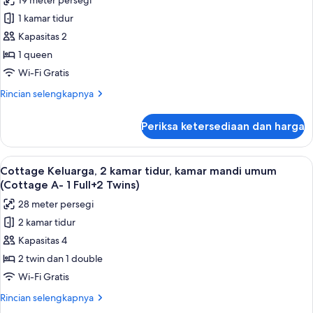
19 meter persegi
untuk
pemandangan
Kamar
1 kamar tidur
laut
Single
sebagian
Kapasitas 2
(1
Deluks
1 queen
King-
(1
Wi-Fi Gratis
Ocean
Queen-
View)
Rincian
Rincian selengkapnya
Mountain
lebih
View)
lanjut
Periksa ketersediaan dan harga
untuk
Kamar
Single
Lihat
Cottage Keluarga, 2 kamar tidur, kamar
4
Deluks
Cottage Keluarga, 2 kamar tidur, kamar mandi umum
semua
(1
(Cottage A- 1 Full+2 Twins)
Queen-
foto
28 meter persegi
Mountain
untuk
View)
2 kamar tidur
Cottage
Kapasitas 4
Keluarga,
2
2 twin dan 1 double
kamar
Wi-Fi Gratis
tidur,
Rincian
Rincian selengkapnya
kamar
lebih