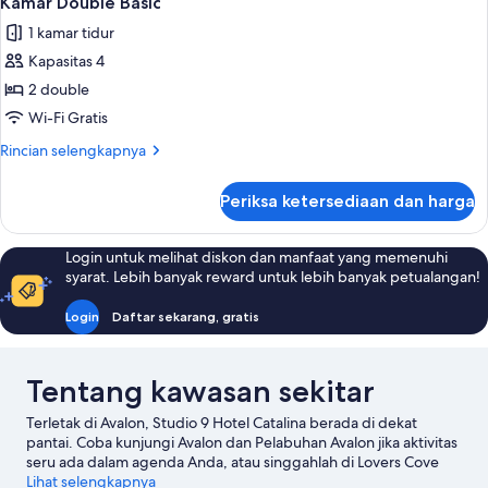
Kamar Double Basic
semua
2
(2
1 kamar tidur
Tempat
foto
Doubles-
Tidur
Kapasitas 4
untuk
Ocean
Double,
Kamar
2 double
View)
pemandangan
Double
laut
Wi-Fi Gratis
sebagian
Basic
Rincian
Rincian selengkapnya
(2
lebih
Doubles-
lanjut
Ocean
Periksa ketersediaan dan harga
untuk
View)
Kamar
Double
Login untuk melihat diskon dan manfaat yang memenuhi
Basic
syarat. Lebih banyak reward untuk lebih banyak petualangan!
Login
Daftar sekarang, gratis
Tentang kawasan sekitar
Terletak di Avalon, Studio 9 Hotel Catalina berada di dekat
pantai. Coba kunjungi Avalon dan Pelabuhan Avalon jika aktivitas
seru ada dalam agenda Anda, atau singgahlah di Lovers Cove
serta Hamilton Beach untuk menjelajahi keindahan alam kawasan
Lihat selengkapnya