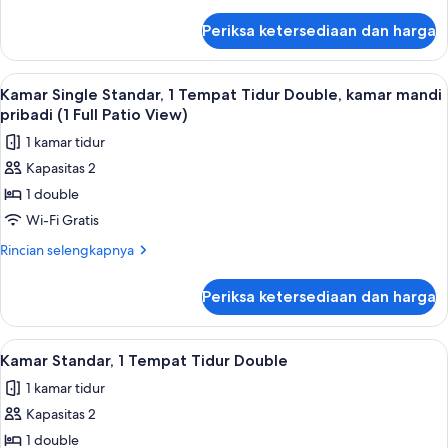
lebih
bathtub
lanjut
Periksa ketersediaan dan harga
untuk
(1
Kamar
Queen
Single
Lihat
Setrika/meja setrika, Wi-Fi gratis, dan 
(tub)-
1
Premium,
Kamar Single Standar, 1 Tempat Tidur Double, kamar mandi
semua
Ocean
1
pribadi (1 Full Patio View)
Tempat
foto
View)
1 kamar tidur
Tidur
untuk
Queen,
Kapasitas 2
Kamar
bathtub
1 double
Single
(1
Queen
Standar,
Wi-Fi Gratis
(tub)-
1
Rincian
Rincian selengkapnya
Ocean
Tempat
lebih
View)
lanjut
Tidur
Periksa ketersediaan dan harga
untuk
Double,
Kamar
kamar
Single
Lihat
Kamar Standar, 1 Tempat Tidur Double | 
2
mandi
Standar,
Kamar Standar, 1 Tempat Tidur Double
semua
1
pribadi
1 kamar tidur
Tempat
foto
(1
Tidur
Kapasitas 2
untuk
Full
Double,
Kamar
1 double
kamar