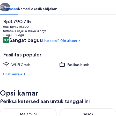
belumnya
Berikutnya
36+
Ringkasan
Kamar
Lokasi
Kebijakan
Harga
Rp3.790.715
saat
total Rp4.245.600
ini
termasuk pajak & biaya lainnya
Rp3.790.715
11 Agu - 12 Agu
Ulasan
Sangat bagus
8,2
Lihat total 1.016 ulasan
8,2 dari 10
Fasilitas populer
Eksterior
Wi-Fi Gratis
Fasilitas bisnis
Lihat semua
Opsi kamar
Periksa ketersediaan untuk tanggal ini
Periksa ketersediaan untuk malam ini Agu 7 - Agu 8
Periksa ketersediaan untuk be
Malam ini
Besok