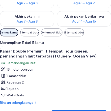
Agu 7 - Agu 8
Agu 8 - Agu 9
Periksa ketersediaan untuk akhir pekan ini Agu 7 - Agu 9
Periksa ketersediaan untuk ak
Akhir pekan ini
Akhir pekan berikutnya
Agu 7 - Agu 9
Agu 14 - Agu 16
Filter
Semua kamar
1 tempat tidur
3+ tempat tidur
2 tempat tidur
tersedia
untuk
Menampilkan 11 dari 11 kamar
kamar
Lihat
Kamar Double Premium, 1 Tempat Tidur 
4
Kamar Double Premium, 1 Tempat Tidur Queen,
semua
pemandangan laut terbatas (1 Queen- Ocean View)
foto
Pemandangan laut
untuk
19 meter persegi
Kamar
1 kamar tidur
Double
Premium,
Kapasitas 2
1
1 queen
Tempat
Wi-Fi Gratis
Tidur
Rincian
Rincian selengkapnya
Queen,
lebih