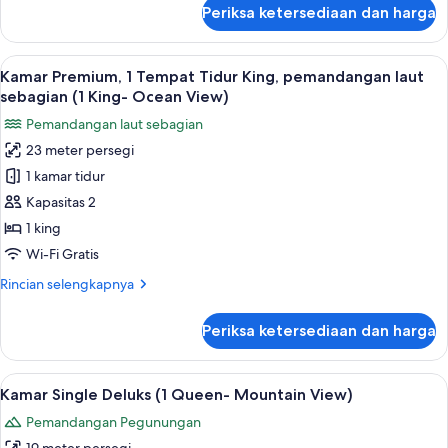
pemandangan
lanjut
Periksa ketersediaan dan harga
untuk
laut
Kamar
terbatas
Double
Lihat
Kamar Premium, 1 Tempat Tidur King, p
(1
3
Premium,
Kamar Premium, 1 Tempat Tidur King, pemandangan laut
semua
Queen-
1
sebagian (1 King- Ocean View)
Tempat
foto
Ocean
Pemandangan laut sebagian
Tidur
untuk
View)
Queen,
23 meter persegi
Kamar
pemandangan
1 kamar tidur
Premium,
laut
terbatas
1
Kapasitas 2
(1
Tempat
1 king
Queen-
Tidur
Ocean
Wi-Fi Gratis
King,
View)
Rincian
Rincian selengkapnya
pemandangan
lebih
laut
lanjut
Periksa ketersediaan dan harga
untuk
sebagian
Kamar
(1
Premium,
Lihat
Setrika/meja setrika, Wi-Fi gratis, dan 
King-
7
1
Kamar Single Deluks (1 Queen- Mountain View)
semua
Ocean
Tempat
Pemandangan Pegunungan
Tidur
foto
View)
King,