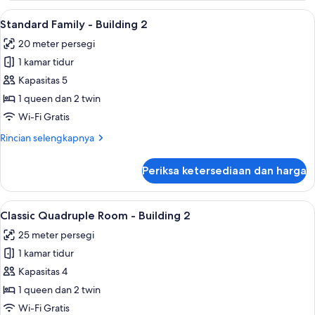
Quadruple
Lihat
Standard Family - Building 2 | Tirai ke
10
Room
Standard Family - Building 2
semua
-
20 meter persegi
Building
foto
2
1 kamar tidur
untuk
Standard
Kapasitas 5
Family
1 queen dan 2 twin
-
Wi-Fi Gratis
Building
Rincian
Rincian selengkapnya
2
lebih
lanjut
Periksa ketersediaan dan harga
untuk
Standard
Family
Lihat
Classic Quadruple Room - Building 2 | 
19
-
Classic Quadruple Room - Building 2
semua
Building
25 meter persegi
2
foto
1 kamar tidur
untuk
Classic
Kapasitas 4
Quadruple
1 queen dan 2 twin
Room
Wi-Fi Gratis