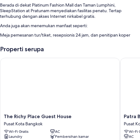
Berada di dekat Platinum Fashion Mall dan Taman Lumphini,
SleepStation at Pratunam menyediakan fasilitas penatu. Tertap
terhubung dengan akses Internet nirkabel gratis.
Anda juga akan menemukan manfaat seperti:
Meja pemesanan tur/tiket, resepsionis 24 jam, dan penitipan koper
Room features
Properti serupa
All 66 rooms offer comforts such as air conditioning, as well as
thoughtful touches like free WiFi and free bottled water.
The Richy Place Guest House
Patra Bo
Fasilitas lainnya termasuk:
Shower, perlengkapan mandi gratis, dan pengering rambut
Televisi LCD dengan TV kabel
Lemari es, ketel listrik, dan setiap hari
The
Patra
The Richy Place Guest House
Patra 
Richy
Boutiqu
Pusat Kota Bangkok
Pusat K
Place
Hotel
Wi-Fi Gratis
AC
Wi-Fi 
Guest
Pusat
Laundry
Pembersihan kamar
AC
House
Kota