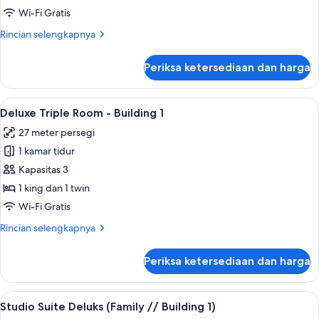
with
Wi-Fi Gratis
window
Rincian
Rincian selengkapnya
-
lebih
Building
lanjut
Periksa ketersediaan dan harga
untuk
1
Deluxe
Room
Lihat
Deluxe Triple Room - Building 1 | Tirai
12
with
Deluxe Triple Room - Building 1
semua
window
27 meter persegi
-
foto
Building
1 kamar tidur
untuk
1
Deluxe
Kapasitas 3
Triple
1 king dan 1 twin
Room
Wi-Fi Gratis
-
Rincian
Rincian selengkapnya
Building
lebih
1
lanjut
Periksa ketersediaan dan harga
untuk
Deluxe
Triple
Lihat
Studio Suite Deluks (Family // Building 
21
Room
Studio Suite Deluks (Family // Building 1)
semua
-