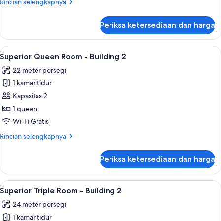
Rincian
Rincian selengkapnya
Building
lebih
2
lanjut
Periksa ketersediaan dan harga
untuk
Standard
Queen
Lihat
Superior Queen Room - Building 2 | Tir
16
Room
Superior Queen Room - Building 2
semua
-
22 meter persegi
Building
foto
2
1 kamar tidur
untuk
Superior
Kapasitas 2
Queen
1 queen
Room
Wi-Fi Gratis
-
Rincian
Rincian selengkapnya
Building
lebih
2
lanjut
Periksa ketersediaan dan harga
untuk
Superior
Queen
Lihat
Superior Triple Room - Building 2 | Tir
35
Room
Superior Triple Room - Building 2
semua
-
24 meter persegi
Building
foto
2
1 kamar tidur
untuk