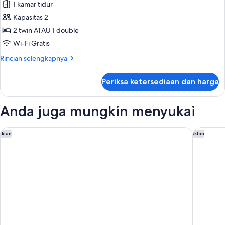
1 kamar tidur
Building
foto
2
Kapasitas 2
untuk
Budget
2 twin ATAU 1 double
Twin
Wi-Fi Gratis
or
Rincian
Rincian selengkapnya
Double
lebih
-
lanjut
Periksa ketersediaan dan harga
untuk
Building
Budget
1
Twin
Anda juga mungkin menyukai
or
Double
-
Capella Bangkok
The Ritz
Iklan
Iklan
Building
1