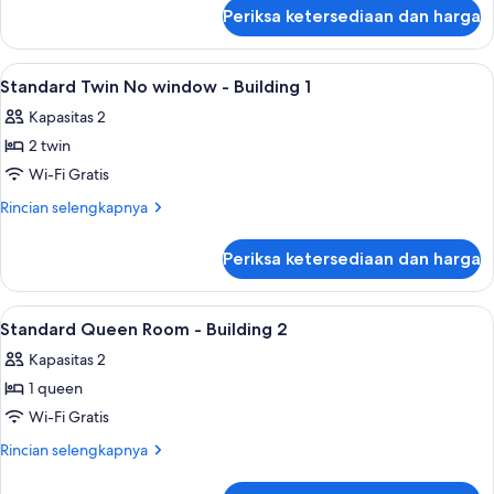
1)
lanjut
Periksa ketersediaan dan harga
untuk
Kamar
Junior
Lihat
Tirai kedap cahaya, Wi-Fi gratis, dan s
10
(Family
Standard Twin No window - Building 1
semua
//
Kapasitas 2
Building
foto
1)
2 twin
untuk
Standard
Wi-Fi Gratis
Twin
Rincian
Rincian selengkapnya
No
lebih
lanjut
window
Periksa ketersediaan dan harga
untuk
-
Standard
Building
Twin
Lihat
Tirai kedap cahaya, Wi-Fi gratis, dan s
12
1
No
Standard Queen Room - Building 2
semua
window
Kapasitas 2
-
foto
Building
1 queen
untuk
1
Standard
Wi-Fi Gratis
Queen
Rincian
Rincian selengkapnya
Room
lebih
lanjut