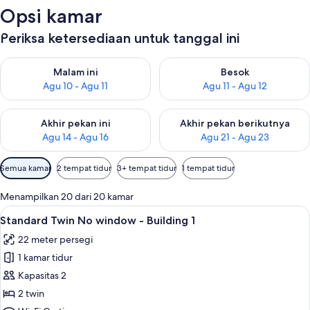
Opsi kamar
Periksa ketersediaan untuk tanggal ini
Periksa ketersediaan untuk malam ini Agu 10 - Agu 11
Periksa ketersediaan untuk be
Malam ini
Besok
Agu 10 - Agu 11
Agu 11 - Agu 12
Periksa ketersediaan untuk akhir pekan ini Agu 14 - Agu 16
Periksa ketersediaan untuk ak
Akhir pekan ini
Akhir pekan berikutnya
Agu 14 - Agu 16
Agu 21 - Agu 23
Filter
Semua kamar
2 tempat tidur
3+ tempat tidur
1 tempat tidur
tersedia
untuk
Menampilkan 20 dari 20 kamar
kamar
Lihat
Tirai kedap cahaya, Wi-Fi gratis, dan s
12
Standard Twin No window - Building 1
semua
22 meter persegi
foto
1 kamar tidur
untuk
Standard
Kapasitas 2
Twin
2 twin
No