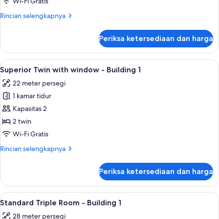
Wi-Fi Gratis
window
Rincian
Rincian selengkapnya
-
lebih
Building
lanjut
Periksa ketersediaan dan harga
untuk
1
Standard
Twin
Lihat
Superior Twin with window - Building 1 
12
No
Superior Twin with window - Building 1
semua
window
22 meter persegi
-
foto
Building
1 kamar tidur
untuk
1
Superior
Kapasitas 2
Twin
2 twin
with
Wi-Fi Gratis
window
Rincian
Rincian selengkapnya
-
lebih
Building
lanjut
Periksa ketersediaan dan harga
untuk
1
Superior
Twin
Lihat
Standard Triple Room - Building 1 | Tir
12
with
Standard Triple Room - Building 1
semua
window
28 meter persegi
-