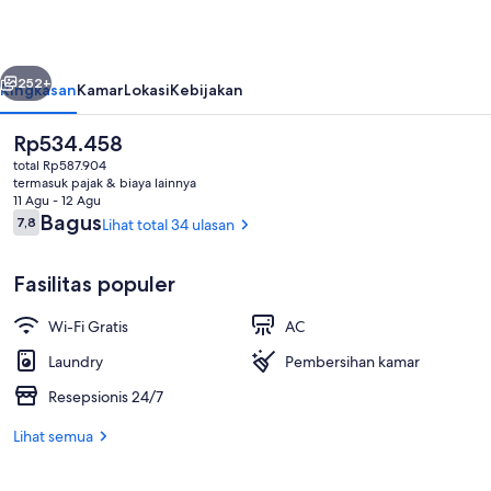
belumnya
Berikutnya
252+
Ringkasan
Kamar
Lokasi
Kebijakan
Harga
Rp534.458
saat
total Rp587.904
ini
termasuk pajak & biaya lainnya
Rp534.458
11 Agu - 12 Agu
Ulasan
Bagus
7,8
Lihat total 34 ulasan
7,8 dari 10
Fasilitas populer
Lobi
Wi-Fi Gratis
AC
Laundry
Pembersihan kamar
Resepsionis 24/7
Lihat semua