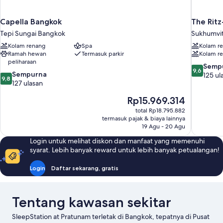
Capella Bangkok
The Ritz
Tepi Sungai Bangkok
Sukhumvi
Kolam renang
Spa
Kolam r
Ramah hewan
Termasuk parkir
Kolam r
peliharaan
9.6
Semp
9,6
9.8
Sempurna
dari
125 ul
9,8
dari
127 ulasan
10,
10,
Sempurna
Harga
Rp15.969.314
Sempurna,
125
sekarang
127
ulasan
total Rp18.795.882
Rp15.969.314
ulasan
termasuk pajak & biaya lainnya
19 Agu - 20 Agu
Login untuk melihat diskon dan manfaat yang memenuhi
syarat. Lebih banyak reward untuk lebih banyak petualangan!
Login
Daftar sekarang, gratis
Tentang kawasan sekitar
SleepStation at Pratunam terletak di Bangkok, tepatnya di Pusat