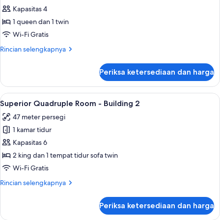
Superior
Kapasitas 4
Triple
1 queen dan 1 twin
Room
Wi-Fi Gratis
-
Rincian
Rincian selengkapnya
Building
lebih
2
lanjut
Periksa ketersediaan dan harga
untuk
Superior
Triple
Lihat
Superior Quadr
5
Room
Superior Quadruple Room - Building 2
semua
-
47 meter persegi
Building
foto
2
1 kamar tidur
untuk
Superior
Kapasitas 6
Quadruple
2 king dan 1 tempat tidur sofa twin
Room
Wi-Fi Gratis
-
Rincian
Rincian selengkapnya
Building
lebih
2
lanjut
Periksa ketersediaan dan harga
untuk
Superior