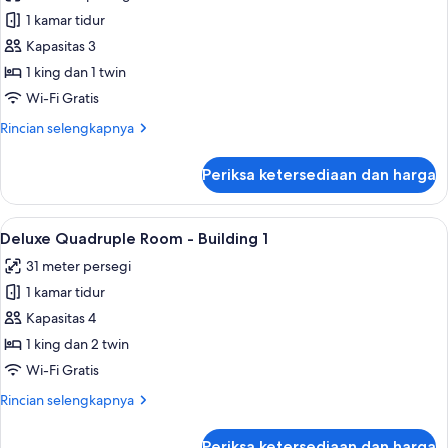
foto
Building
1 kamar tidur
untuk
1
Standard
Kapasitas 3
Triple
1 king dan 1 twin
Room
Wi-Fi Gratis
-
Rincian
Rincian selengkapnya
Building
lebih
1
lanjut
Periksa ketersediaan dan harga
untuk
Standard
Triple
Lihat
Deluxe Quadruple Room - Building 1 | T
8
Room
Deluxe Quadruple Room - Building 1
semua
-
31 meter persegi
Building
foto
1
1 kamar tidur
untuk
Deluxe
Kapasitas 4
Quadruple
1 king dan 2 twin
Room
Wi-Fi Gratis
-
Rincian
Rincian selengkapnya
Building
lebih
1
lanjut
Periksa ketersediaan dan harga