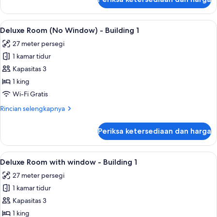
untuk
Deluxe
Quadruple
Lihat
Tirai kedap cahaya, Wi-Fi gratis, dan s
10
Room
Deluxe Room (No Window) - Building 1
semua
-
27 meter persegi
Building
foto
1
1 kamar tidur
untuk
Deluxe
Kapasitas 3
Room
1 king
(No
Wi-Fi Gratis
Window)
Rincian
Rincian selengkapnya
-
lebih
Building
lanjut
Periksa ketersediaan dan harga
untuk
1
Deluxe
Room
Lihat
Deluxe Room with window - Building 1 |
13
(No
Deluxe Room with window - Building 1
semua
Window)
27 meter persegi
-
foto
Building
1 kamar tidur
untuk
1
Deluxe
Kapasitas 3
Room
1 king