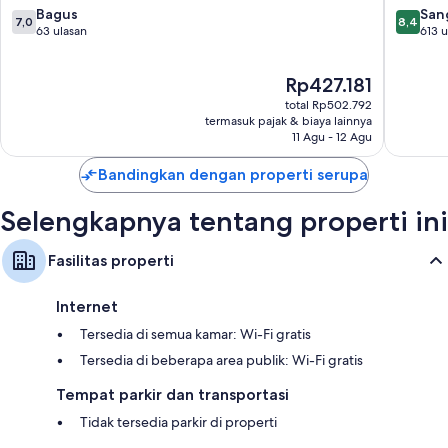
Pusat
Bangko
7.0
8.4
Bagus
San
7,0
8,4
Kota
dari
dari
63 ulasan
613 u
Bangkok
10,
10,
Bagus,
Sangat
Harga
Rp427.181
63
Baik,
sekarang
ulasan
613
total Rp502.792
Rp427.181
ulasan
termasuk pajak & biaya lainnya
11 Agu - 12 Agu
Bandingkan dengan properti serupa
Selengkapnya tentang properti ini
Fasilitas properti
Internet
Tersedia di semua kamar: Wi-Fi gratis
Tersedia di beberapa area publik: Wi-Fi gratis
Tempat parkir dan transportasi
Tidak tersedia parkir di properti