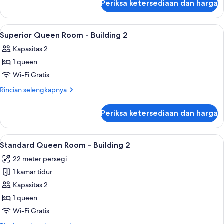
-
Periksa ketersediaan dan harga
untuk
Building
Standard
2
Queen
Lihat
Tirai kedap cahaya, Wi-Fi gratis, dan s
11
Room
Superior Queen Room - Building 2
semua
-
Kapasitas 2
Building
foto
2
1 queen
untuk
Superior
Wi-Fi Gratis
Queen
Rincian
Rincian selengkapnya
Room
lebih
lanjut
-
Periksa ketersediaan dan harga
untuk
Building
Superior
2
Queen
Lihat
Standard Queen Room - Building 2 | Tir
18
Room
Standard Queen Room - Building 2
semua
-
22 meter persegi
Building
foto
2
1 kamar tidur
untuk
Standard
Kapasitas 2
Queen
1 queen
Room
Wi-Fi Gratis
-