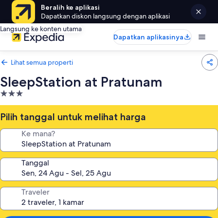
Beralih ke aplikasi
Dapatkan diskon langsung dengan aplikasi
Langsung ke konten utama
Dapatkan aplikasinya
Lihat semua properti
SleepStation at Pratunam
Properti
bintang
3.0
Pilih tanggal untuk melihat harga
Ke mana?
Tanggal
Traveler