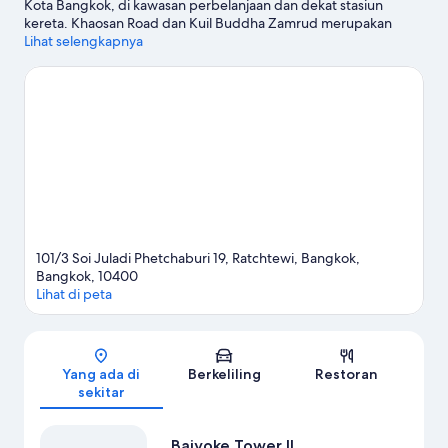
Kota Bangkok, di kawasan perbelanjaan dan dekat stasiun
kereta. Khaosan Road dan Kuil Buddha Zamrud merupakan
landmark terkenal kawasan ini, terdapat pula Pasar Pratunam
Lihat selengkapnya
serta Platinum Fashion Mall bagi pengunjung yang ingin
berbelanja. Istana Negara dan Wat Pho adalah tempat-tempat
lain yang juga sebaiknya tidak dilewatkan.
Kunjungi panduan
perjalanan kami untuk Bangkok
101/3 Soi Juladi Phetchaburi 19, Ratchtewi, Bangkok,
Bangkok, 10400
Lihat di peta
Peta
Yang ada di
Berkeliling
Restoran
sekitar
Baiyoke Tower II