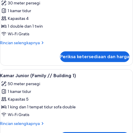
30 meter persegi
Building
foto
1
1 kamar tidur
untuk
Studio
Kapasitas 4
Suite
1 double dan 1 twin
Deluks
Wi-Fi Gratis
(Family
Rincian
Rincian selengkapnya
//
lebih
Building
lanjut
Periksa ketersediaan dan harga
untuk
1)
Studio
Suite
Lihat
Kamar Junior (Family // Building 1) | T
20
Deluks
Kamar Junior (Family // Building 1)
semua
(Family
50 meter persegi
//
foto
Building
1 kamar tidur
untuk
1)
Kamar
Kapasitas 5
Junior
1 king dan 1 tempat tidur sofa double
(Family
Wi-Fi Gratis
//
Rincian
Rincian selengkapnya
Building
lebih