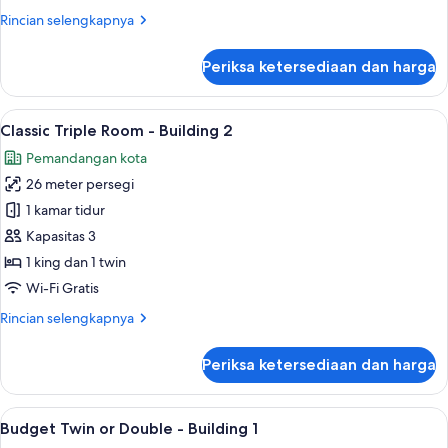
-
Rincian
Rincian selengkapnya
Building
lebih
2
lanjut
Periksa ketersediaan dan harga
untuk
Classic
Quadruple
Lihat
Classic Triple Room - Building 2 | Tirai
17
Room
Classic Triple Room - Building 2
semua
-
Pemandangan kota
Building
foto
2
26 meter persegi
untuk
Classic
1 kamar tidur
Triple
Kapasitas 3
Room
1 king dan 1 twin
-
Wi-Fi Gratis
Building
Rincian
Rincian selengkapnya
2
lebih
lanjut
Periksa ketersediaan dan harga
untuk
Classic
Triple
Lihat
Tirai kedap cahaya, Wi-Fi gratis, dan s
13
Room
Budget Twin or Double - Building 1
semua
-