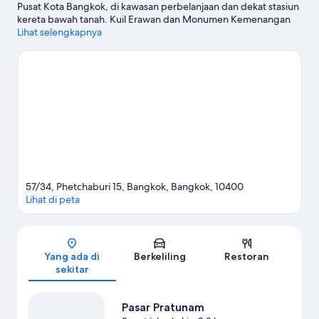
Pusat Kota Bangkok, di kawasan perbelanjaan dan dekat stasiun
kereta bawah tanah. Kuil Erawan dan Monumen Kemenangan
merupakan landmark terkenal kawasan ini, terdapat pula Pasar
Lihat selengkapnya
Pratunam serta CentralWorld bagi pengunjung yang ingin
berbelanja. Ingin menikmati suatu kegiatan atau permainan?
Coba periksa Stasion Nasional Rajamangala atau IMPACT Arena.
Kunjungi panduan perjalanan kami untuk Bangkok
57/34, Phetchaburi 15, Bangkok, Bangkok, 10400
Lihat di peta
Peta
Yang ada di
Berkeliling
Restoran
sekitar
Pasar Pratunam