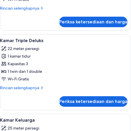
Rincian
Rincian selengkapnya
lebih
lanjut
Periksa ketersediaan dan harga
untuk
Kamar
Superior
Lihat
Kamar Triple Deluks | Minibar, brankas
12
Kamar Triple Deluks
semua
22 meter persegi
foto
1 kamar tidur
untuk
Kamar
Kapasitas 3
Triple
1 twin dan 1 double
Deluks
Wi-Fi Gratis
Rincian
Rincian selengkapnya
lebih
lanjut
Periksa ketersediaan dan harga
untuk
Kamar
Triple
Lihat
Kamar Keluarga | Minibar, brankas, ti
11
Deluks
Kamar Keluarga
semua
25 meter persegi
foto