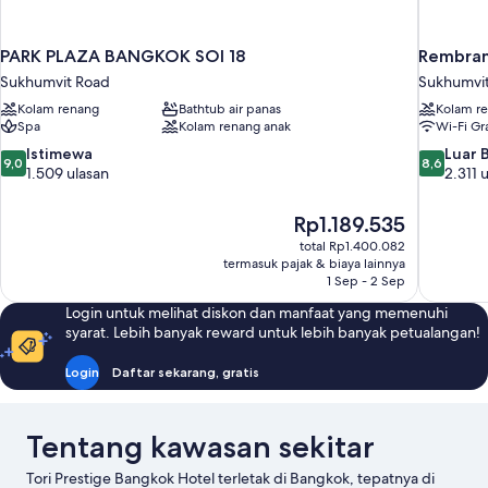
PARK PLAZA BANGKOK SOI 18
Rembran
Sukhumvit Road
Sukhumvi
Kolam renang
Bathtub air panas
Kolam r
Spa
Kolam renang anak
Wi-Fi Gra
9.0
8.6
Istimewa
Luar 
9,0
8,6
dari
dari
1.509 ulasan
2.311 
10,
10,
Istimewa,
Luar
Harga
Rp1.189.535
1.509
Biasa,
sekarang
total Rp1.400.082
ulasan
2.311
Rp1.189.535
termasuk pajak & biaya lainnya
ulasan
1 Sep - 2 Sep
Login untuk melihat diskon dan manfaat yang memenuhi
syarat. Lebih banyak reward untuk lebih banyak petualangan!
Login
Daftar sekarang, gratis
Tentang kawasan sekitar
Tori Prestige Bangkok Hotel terletak di Bangkok, tepatnya di