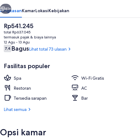
belumnya
Berikutnya
61+
Ringkasan
Kamar
Lokasi
Kebijakan
Harga
Rp541.245
saat
total Rp637.045
ini
termasuk pajak & biaya lainnya
Rp541.245
12 Agu - 13 Agu
Ulasan
Bagus
7,4
Lihat total 73 ulasan
7,4 dari 10
Fasilitas populer
Lobi
Spa
Wi-Fi Gratis
Restoran
AC
Tersedia sarapan
Bar
Lihat semua
Opsi kamar