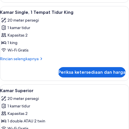
Honeymoon
Bed
Single
Lihat
Kamar Single, 1 Tempat Tidur King | Mi
8
Room,
Kamar Single, 1 Tempat Tidur King
semua
1
20 meter persegi
King
foto
Bed
1 kamar tidur
untuk
Kamar
Kapasitas 2
Single,
1 king
1
Wi-Fi Gratis
Tempat
Rincian
Rincian selengkapnya
Tidur
lebih
King
lanjut
Periksa ketersediaan dan harga
untuk
Kamar
Single,
Lihat
Kamar Superior | Minibar, brankas, ti
11
1
Kamar Superior
semua
Tempat
20 meter persegi
Tidur
foto
King
1 kamar tidur
untuk
Kamar
Kapasitas 2
Superior
1 double ATAU 2 twin
Wi-Fi Gratis