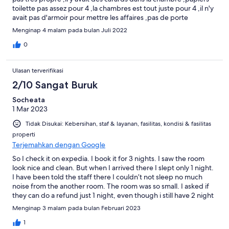
toilette pas assez pour 4 ,la chambres est tout juste pour 4 ,il n'y
avait pas d'armoir pour mettre les affaires ,pas de porte
manteau . Sinon l'hotel est quand meme bien situé Le
Menginap 4 malam pada bulan Juli 2022
receptionnist est tres gentil ,il nous a beaucoup aide pour les
barrages .
0
Ulasan terverifikasi
2/10 Sangat Buruk
Socheata
1 Mar 2023
Tidak Disukai: Kebersihan, staf & layanan, fasilitas, kondisi & fasilitas
properti
Terjemahkan dengan Google
So I check it on expedia. I book it for 3 nights. I saw the room
look nice and clean. But when I arrived there I slept only 1 night.
I have been told the staff there I couldn’t not sleep no much
noise from the another room. The room was so small. I asked if
they can do a refund just 1 night, even though i still have 2 night
left. Not recommended.
Menginap 3 malam pada bulan Februari 2023
1