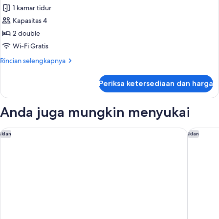
1 kamar tidur
untuk
Kamar
Kapasitas 4
Keluarga
2 double
Wi-Fi Gratis
Rincian
Rincian selengkapnya
lebih
lanjut
Periksa ketersediaan dan harga
untuk
Kamar
Keluarga
Anda juga mungkin menyukai
PARK PLAZA BANGKOK SOI 18
Rembran
Iklan
Iklan