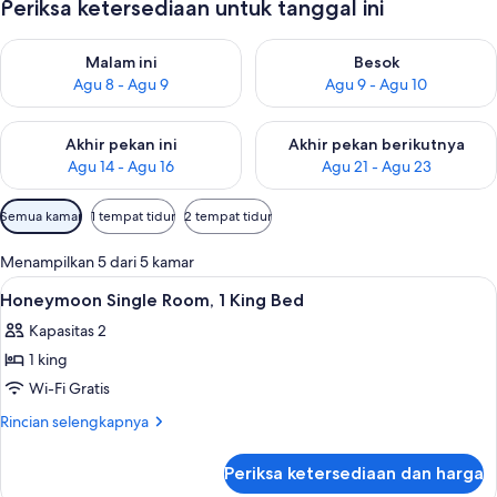
Periksa ketersediaan untuk tanggal ini
Periksa ketersediaan untuk malam ini Agu 8 - Agu 9
Periksa ketersediaan untuk be
Malam ini
Besok
Agu 8 - Agu 9
Agu 9 - Agu 10
Periksa ketersediaan untuk akhir pekan ini Agu 14 - Agu 16
Periksa ketersediaan untuk ak
Akhir pekan ini
Akhir pekan berikutnya
Agu 14 - Agu 16
Agu 21 - Agu 23
Filter
Semua kamar
1 tempat tidur
2 tempat tidur
tersedia
untuk
Menampilkan 5 dari 5 kamar
kamar
Lihat
Minibar, brankas, tirai kedap cahaya,
6
Honeymoon Single Room, 1 King Bed
semua
Kapasitas 2
foto
1 king
untuk
Honeymoon
Wi-Fi Gratis
Single
Rincian
Rincian selengkapnya
Room,
lebih
lanjut
1
Periksa ketersediaan dan harga
untuk
King