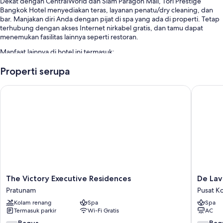
Dekat dengan CentralWorld dan Siam Paragon Mall, Tori Prestige
Bangkok Hotel menyediakan teras, layanan penatu/dry cleaning, dan
bar. Manjakan diri Anda dengan pijat di spa yang ada di properti. Tetap
terhubung dengan akses Internet nirkabel gratis, dan tamu dapat
menemukan fasilitas lainnya seperti restoran.
Manfaat lainnya di hotel ini termasuk:
Sarapan ala kontinental (biaya tambahan), check-out ekspres, dan
Properti serupa
check-in ekspres
The Victory Executive Residences
De Laven
Resepsionis 24 jam, lift, dan layanan concierge
Penitipan koper, meja pemesanan tur/tiket, dan TV di lobi
Fitur kamar
Semua kamar tidur di Tori Prestige Bangkok Hotel memberikan fasilitas
seperti AC, serta fasilitas seperti WiFi gratis dan brankas.
Fasilitas lain termasuk:
Kamar mandi dengan shower dan perlengkapan mandi gratis
The
De
The Victory Executive Residences
De Lav
Victory
Lavende
Televisi LED 32-inci dengan saluran TV premium
Pratunam
Pusat K
Executive
Bangko
Lemari dan ruang baju, lemari es, dan setiap hari
Kolam renang
Spa
Spa
Residences
Hotel
Termasuk parkir
Wi-Fi Gratis
AC
Pratunam
Pusat
Kota
7.2
7.4
Bagus
Bag