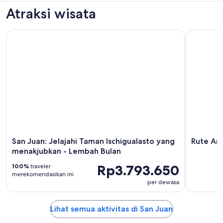
Atraksi wisata
San Juan: Jelajahi Taman Ischigualasto yang menakjubkan -
Rute Angg
San Juan: Jelajahi Taman Ischigualasto yang
Rute Ang
menakjubkan - Lembah Bulan
Rp3.793.650
100%
traveler
merekomendasikan ini
per dewasa
Lihat semua aktivitas di San Juan