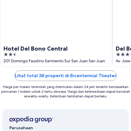
Agu
Hotel Del Bono Central
Del B
2.5
4.5
out
out
201 Domingo Faustino Sarmiento Sur San Juan San Juan
Av. Jose
of
of
5
5
Lihat total 38 properti di Bicentennial Theater
Harga per malam terendah yang ditemukan dalam 24 jam terakhir berdasarkan
pencarian 1 malam untuk 2 tamu dewasa. Harga dan ketersediaan dapat berubah
sewaktu-waktu. Ketentuan tambahan dapat berlaku.
Perusahaan